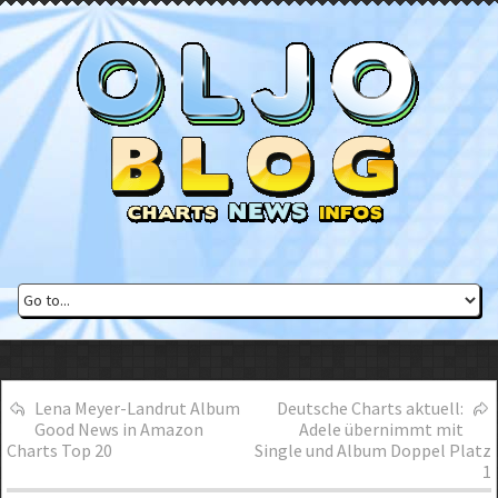
Lena Meyer-Landrut Album
Deutsche Charts aktuell:
Good News in Amazon
Adele übernimmt mit
Charts Top 20
Single und Album Doppel Platz
1