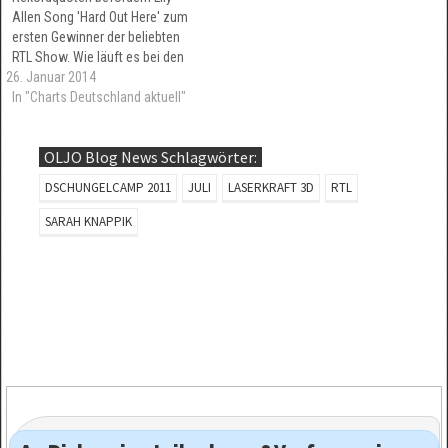
Allen Song 'Hard Out Here' zum
messbar…
ersten Gewinner der beliebten
RTL Show. Wie läuft es bei den
26. Januar 2014
Dschungelcamp Kandidaten
aus dem Musikbereich? Macht
In "Charts Deutschland aktuell"
Wendler Kasse? Wo dümpelt
Gabbys Single? Startet Marco
OLJO Blog News Schlagwörter:
Angelini mit Rapschlager bald
ne Ösi-Chartrakete? und was
DSCHUNGELCAMP 2011
JULI
LASERKRAFT 3D
RTL
isn mit 'Ich Bin ein…
SARAH KNAPPIK