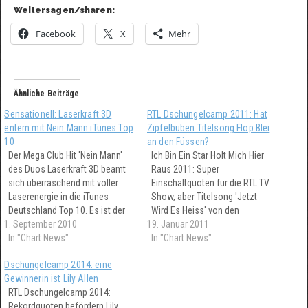
Weitersagen/sharen:
Facebook
X
Mehr
Ähnliche Beiträge
Sensationell: Laserkraft 3D
RTL Dschungelcamp 2011: Hat
entern mit Nein Mann iTunes Top
Zipfelbuben Titelsong Flop Blei
10
an den Füssen?
Der Mega Club Hit 'Nein Mann'
Ich Bin Ein Star Holt Mich Hier
des Duos Laserkraft 3D beamt
Raus 2011: Super
sich überraschend mit voller
Einschaltquoten für die RTL TV
Laserenergie in die iTunes
Show, aber Titelsong 'Jetzt
Deutschland Top 10. Es ist der
Wird Es Heiss' von den
1. September 2010
erste Chart Hit für Laserkraft
19. Januar 2011
Zipfelbuben trotzdem auf
3D überhaupt. Update: Leise
In "Chart News"
Flopkurs? Zipfelbuben
In "Chart News"
Zweifel an hoher
Fehlstart in die deutschen
Dschungelcamp 2014: eine
Chartplatzierung von Nein
Charts: Chartplatzierungen für
Gewinnerin ist Lily Allen
Mann. Ist da was dran?
den RTL Dschungelcamp Song
RTL Dschungelcamp 2014:
sind immer noch so niedrig,
Rekordquoten befördern Lily
dass die Verkaufszahlen kaum