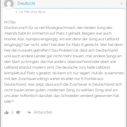
Deutschi
24. Mai 2015 09:15
Hi Oljo,
Glückwunsch für so viel Musikgeschmack, den besten Song des
Abends habt ihr immerhin auf Platz 2 gehabt. Belgien war auch
knorke, klar. Apropos eingängig: wo war denn der Song aus Lettland
eingängig? Gar nicht, oder? Hat aber für Platz 6 gereicht. Wer hat denn
hier die Auswahl getroffen? Das Problem ist, dass sich Deutschland
und auch andere Länder gar nicht mehr trauen, mal andere Songs an
den Start zu bringen, die mal anders, überraschend oder eben wie
Lettland absolut modern sind. Die deutsche Jury hatte Lettland
komplett auf Platz 1 gesetzt, da kann ich nur sagen, Hut ab. zusammen
mit den Zuschauervotings waren es aber nur 6 Punkte aus
Deutschland, was zeigt, dass auch die Zuschauer in Deutschland sich
nicht trauen einen guten, modernen Song zu wählen. Einig sind wir
uns aber hoffentlich darüber, das Schweden verdient gewonnen hat,
oder?
Antworten
0