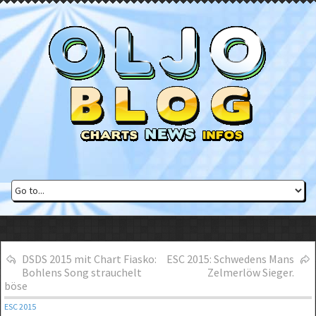
DSDS 2015 mit Chart Fiasko:
ESC 2015: Schwedens Mans
Bohlens Song strauchelt
Zelmerlöw Sieger.
böse
ESC 2015