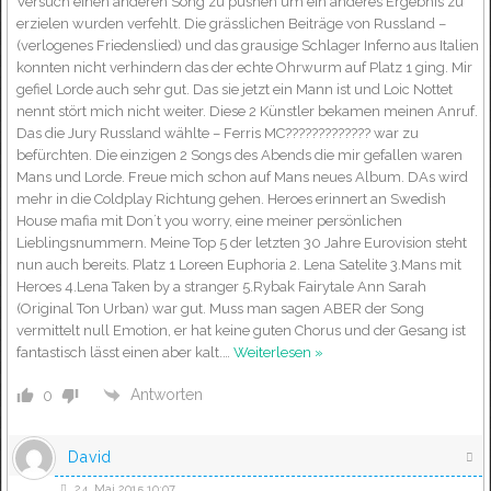
Versuch einen anderen Song zu pushen um ein anderes Ergebnis zu
erzielen wurden verfehlt. Die grässlichen Beiträge von Russland –
(verlogenes Friedenslied) und das grausige Schlager Inferno aus Italien
konnten nicht verhindern das der echte Ohrwurm auf Platz 1 ging. Mir
gefiel Lorde auch sehr gut. Das sie jetzt ein Mann ist und Loic Nottet
nennt stört mich nicht weiter. Diese 2 Künstler bekamen meinen Anruf.
Das die Jury Russland wählte – Ferris MC????????????? war zu
befürchten. Die einzigen 2 Songs des Abends die mir gefallen waren
Mans und Lorde. Freue mich schon auf Mans neues Album. DAs wird
mehr in die Coldplay Richtung gehen. Heroes erinnert an Swedish
House mafia mit Don´t you worry, eine meiner persönlichen
Lieblingsnummern. Meine Top 5 der letzten 30 Jahre Eurovision steht
nun auch bereits. Platz 1 Loreen Euphoria 2. Lena Satelite 3.Mans mit
Heroes 4.Lena Taken by a stranger 5.Rybak Fairytale Ann Sarah
(Original Ton Urban) war gut. Muss man sagen ABER der Song
vermittelt null Emotion, er hat keine guten Chorus und der Gesang ist
fantastisch lässt einen aber kalt.
…
Weiterlesen »
Antworten
0
David
24. Mai 2015 10:07