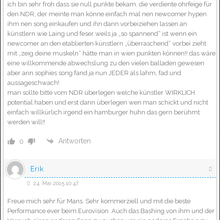
ich bin sehr froh dass sie null punkte bekam, die verdiente ohrfeige für
den NDR, der meinte man könne einfach mal nen newcomer hypen
ihm nen song einkaufen und ihn dann vorbeiziehen lassen an
künstlern wie Laing und feser weils ja „so spannend“ ist wenn ein
newcomer an den etablierten künstlern „überraschend“ vorbei zieht
mit „zeig deine muskeln“ hätte man in wien punkten können!! das wäre
eine willkommende abwechslung zu den vielen balladen gewesen
aber ann sophies song fand ja nun JEDER als lahm, fad und
aussageschwach!
man sollte bitte vom NDR überlegen welche künstler WIRKLICH
potential haben und erst dann überlegen wen man schickt und nicht
einfach willkürlich irgend ein hamburger huhn das gern berühmt
werden will!!
Antworten
0
Erik
24. Mai 2015 10:47
Freue mich sehr für Mans. Sehr kommerziell und mit die beste
Performance ever beim Eurovision. Auch das Bashing von ihm und der