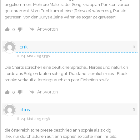
angekommen. Mehrere Male ist der Song knapp an Punkten vorbei
geschrammt. Vom Publikum alleine (Televote) wären es 5 Punkte
gewesen, von den Jurys alleine wären es sogar 24 gewesen!
Antworten
0
Erik
24. Mai 2015 13:56
Die Charts sprechen eine deutliche Sprache… Heroes und natürlich
Lorde aus Belgien laufen sehr gut. Russland ziemlich mies… Black
smoke verkauft allerdings auch ein paar Einheiten seufz
Antworten
0
chris
24. Mai 2015 11:56
die österreichische presse beschrieb ann sophie als zickig
„fiel nur durch allüren auf: ann sophie“ so titelte man ihr bild