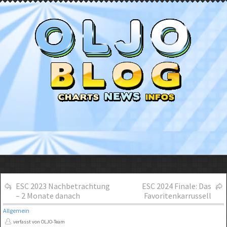
ESC 2023 Nachbetrachtung
ESC 2024 Finale: Das
– 2 Monate danach
Favoritenkarrussell
Allgemein
verfasst von OLJO-Team