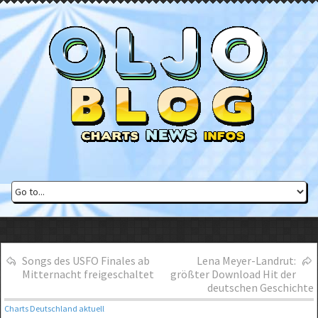
Songs des USFO Finales ab
Lena Meyer-Landrut:
Mitternacht freigeschaltet
größter Download Hit der
deutschen Geschichte
Charts Deutschland aktuell