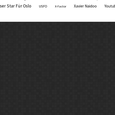
ser Star Für Oslo
Xavier Naidoo
Youtu
USFO
X-Factor