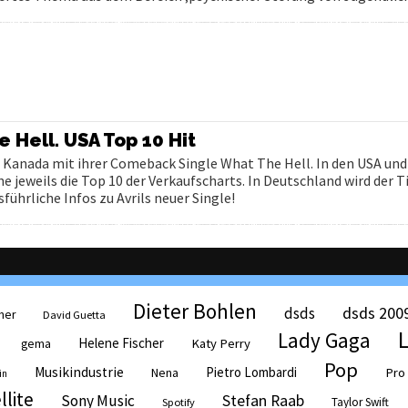
 Hell. USA Top 10 Hit
s Kanada mit ihrer Comeback Single What The Hell. In den USA un
 jeweils die Top 10 der Verkaufscharts. In Deutschland wird der Ti
ührliche Infos zu Avrils neuer Single!
Dieter Bohlen
dsds 200
dsds
her
David Guetta
Lady Gaga
Helene Fischer
Katy Perry
gema
Pop
Musikindustrie
Pietro Lombardi
Pro
Nena
in
llite
Sony Music
Stefan Raab
Taylor Swift
Spotify