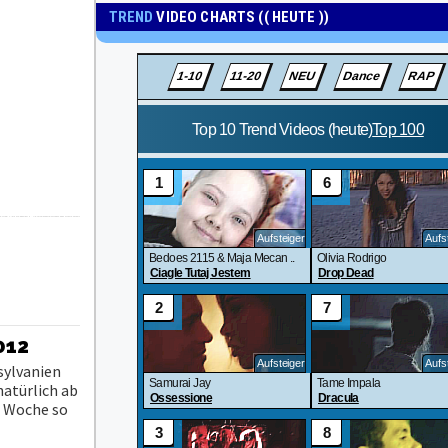
TREND
VIDEO CHARTS (( HEUTE ))
012
sylvanien
natürlich ab
n Woche so