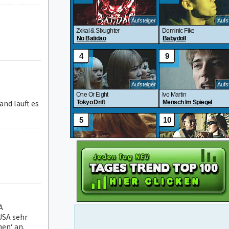
nd läuft es
A
USA sehr
en‘ an.