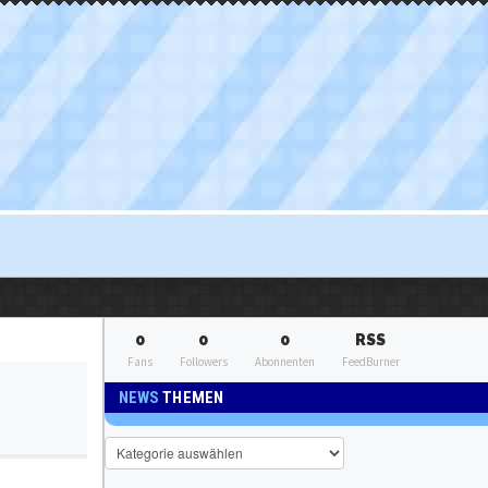
0
0
0
RSS
Fans
Followers
Abonnenten
FeedBurner
NEWS
THEMEN
News
Themen