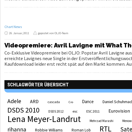
Chart News
26. Januar, 2011
gepostet von OLJO-Team
Videopremiere: Avril Lavigne mit What The
Co-Exklusive Videopremiere bei OLJO: Popstar Avril Lavigne au
erreichte Lavignes neue Single in der Erstveröffentlichungswoche
Kaufdownload leider erst recht spät auf den Markt kommen. Ausf
SCHLAGWÖRTER ÜBERSICHT
Adele
ARD
Dance
Daniel Schuhmac
cascada
Cro
DSDS 2010
Eurovision
esc
ESC 2011
DSDS 2012
Lena Meyer-Landrut
Mehrzad Marashi
Menow
RTL
Sate
rihanna
Robbie Williams
Roman Lob