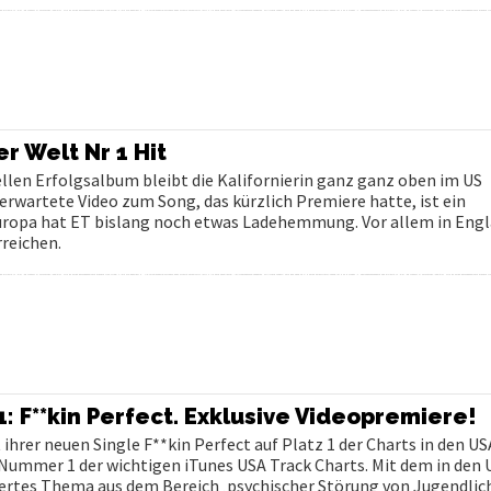
r Welt Nr 1 Hit
ellen Erfolgsalbum bleibt die Kalifornierin ganz ganz oben im US
erwartete Video zum Song, das kürzlich Premiere hatte, ist ein
 Europa hat ET bislang noch etwas Ladehemmung. Vor allem in Engla
rreichen.
: F**kin Perfect. Exklusive Videopremiere!
 ihrer neuen Single F**kin Perfect auf Platz 1 der Charts in den US
 Nummer 1 der wichtigen iTunes USA Track Charts. Mit dem in den 
siertes Thema aus dem Bereich ‚psychischer Störung von Jugendlich