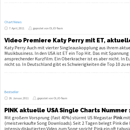
Chart News
7. April, 2011
gepostet von OLJO-Team
Video Premiere Katy Perry mit ET, aktuelle
Katy Perry: Auch mit vierter Singleauskopplung aus ihrem aktu
Musikbusiness. In den USA ist ET ein Top Hit. Das mit Spannung 
ansprechender Kurzfilm. Ein Oberkracher ist es aber nicht. In
nicht so. In Deutschland gibt es Schwierigkeiten die Top 10 zu e
Bestseller
26. Januar, 2011
gepostet von OLJO-Team
PINK aktuelle USA Single Charts Nummer 1
Mit großem Vorsprung (fast 40%) stürmt US Megastar
Pink
mit
(meistverkaufte Song Downloads). Seit 2 Tagen belegt Pink die
intensiv diskutierten Video zum Song spricht Pink ein oft tabu