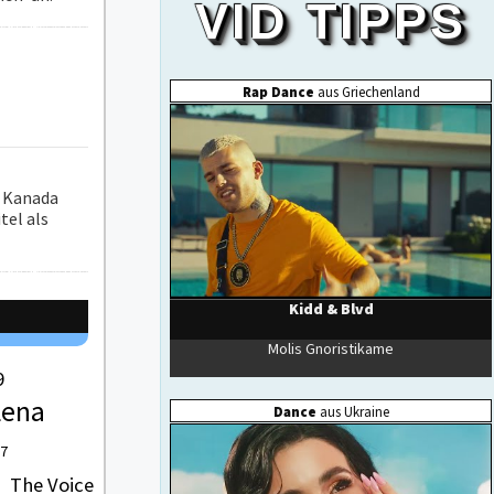
d Kanada
tel als
9
Lena
 7
The Voice