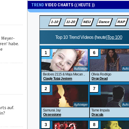
TREND
VIDEO CHARTS (( HEUTE ))
a Meyer-
ren‘ habe.
te
ts auf.
in?