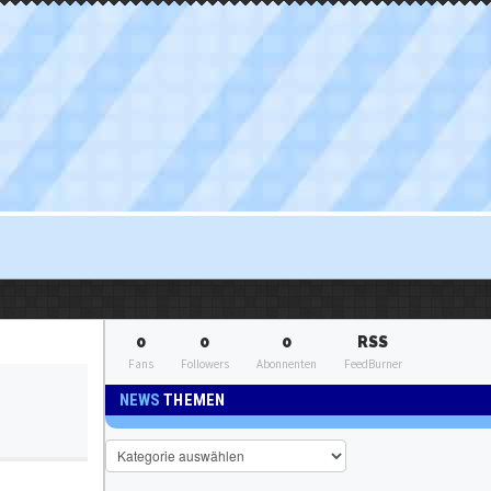
0
0
0
RSS
Fans
Followers
Abonnenten
FeedBurner
NEWS
THEMEN
News
Themen