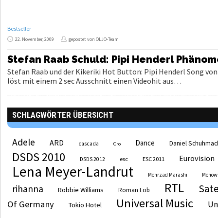
Bestseller
22. November, 2009
gepostet von OLJO-Team
Stefan Raab Schuld: Pipi Henderl Phänom
Stefan Raab und der Kikeriki Hot Button: Pipi Henderl Song v
löst mit einem 2 sec Ausschnitt einen Videohit aus…
SCHLAGWÖRTER ÜBERSICHT
Adele
ARD
Dance
Daniel Schuhmac
cascada
Cro
DSDS 2010
Eurovision
esc
ESC 2011
DSDS 2012
Lena Meyer-Landrut
Mehrzad Marashi
Menow
RTL
Sate
rihanna
Robbie Williams
Roman Lob
Universal Music
Of Germany
Un
Tokio Hotel