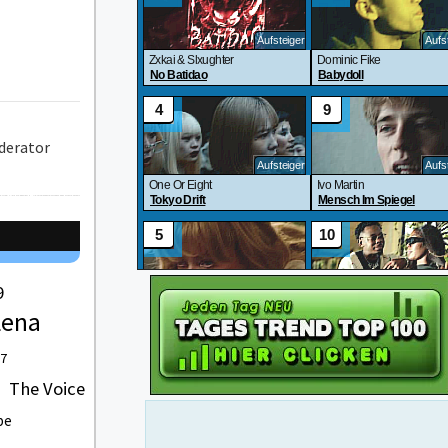
derator
9
Lena
 7
The Voice
be