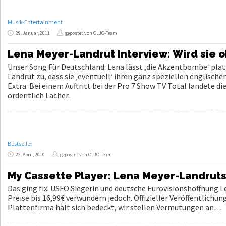
Musik-Entertainment
29. Januar, 2011
gepostet von OLJO-Team
Lena Meyer-Landrut Interview: Wird sie 
Unser Song Für Deutschland: Lena lässt ‚die Akzentbombe‘ plat
Landrut zu, dass sie ‚eventuell‘ ihren ganz speziellen englisch
Extra: Bei einem Auftritt bei der Pro 7 Show TV Total landete d
ordentlich Lacher.
Bestseller
22. April, 2010
gepostet von OLJO-Team
My Cassette Player: Lena Meyer-Landruts
Das ging fix: USFO Siegerin und deutsche Eurovisionshoffnung 
Preise bis 16,99€ verwundern jedoch. Offizieller Veröffentlichu
Plattenfirma hält sich bedeckt, wir stellen Vermutungen an…