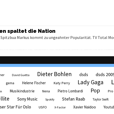
en spaltet die Nation
on Spitzbua Markus kommt zu ungeahnter Popularität. TV Total Mo
Dieter Bohlen
dsds 200
dsds
her
David Guetta
Lady Gaga
Helene Fischer
Katy Perry
gema
Pop
Musikindustrie
Pietro Lombardi
Pro
Nena
in
llite
Sony Music
Stefan Raab
Taylor Swift
Spotify
ser Star Für Oslo
Xavier Naidoo
Youtu
USFO
X-Factor