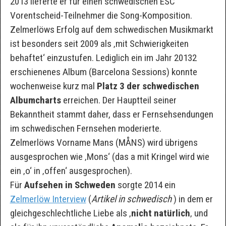
2013 lieferte er für einen schwedischen ESC
Vorentscheid-Teilnehmer die Song-Komposition.
Zelmerlöws Erfolg auf dem schwedischen Musikmarkt
ist besonders seit 2009 als ‚mit Schwierigkeiten
behaftet‘ einzustufen. Lediglich ein im Jahr 20132
erschienenes Album (Barcelona Sessions) konnte
wochenweise kurz mal
Platz 3 der schwedischen
Albumcharts
erreichen. Der Hauptteil seiner
Bekanntheit stammt daher, dass er Fernsehsendungen
im schwedischen Fernsehen moderierte.
Zelmerlöws Vorname Mans (MÅNS) wird übrigens
ausgesprochen wie ‚Mons‘ (das a mit Kringel wird wie
ein ‚o‘ in ‚offen‘ ausgesprochen).
Für
Aufsehen in Schweden
sorgte 2014 ein
Zelmerlöw Interview
(
Artikel in schwedisch
) in dem er
gleichgeschlechtliche Liebe als ‚
nicht natürlich
‚ und