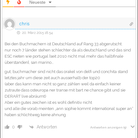
Neueste
chris
20. März 2015 18:54
Bei den Buchmachern ist Deutschland auf Rang 33 abgerutscht.
nur noch 7 länder stehen schlechter da als deutschland und das sind
ESC nieten wie portugal [seit 2010 nicht mal mehr das halbfinale
überstanden], san marino…
gut, buchmacher sind nicht das orakel von delfi und conchita stand
letztes jahr um diese zeit auch ausserhalb der top20
(aber das kann man nicht so ganz zählen weil da einfach keiner
zutraute dass osteuropa ner transe mit bart ne chance gibt und sie
DERART live abräumt)
Aber ein gutes zeichen ist es wohl definitiv nicht
und alle die vorab meinten „ann sophie kommt international super an“
haben schlichtweg keine ahnung
Antworten
0
Antworten anzeigen
(5)