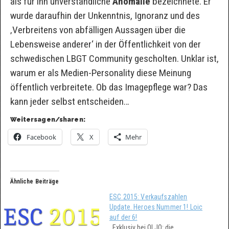
als für ihn unverständliche
Anomalie
bezeichnete. Er
wurde daraufhin der Unkenntnis, Ignoranz und des
‚Verbreitens von abfälligen Aussagen über die
Lebensweise anderer‘ in der Öffentlichkeit von der
schwedischen LBGT Community gescholten. Unklar ist,
warum er als Medien-Personality diese Meinung
öffentlich verbreitete. Ob das Imagepflege war? Das
kann jeder selbst entscheiden…
Weitersagen/sharen:
Facebook
X
Mehr
Ähnliche Beiträge
ESC 2015: Verkaufszahlen
Update. Heroes Nummer 1! Loic
auf der 6!
Exklusiv bei OLJO: die