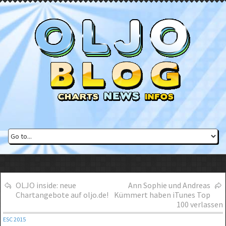
OLJO inside: neue
Ann Sophie und Andreas
Chartangebote auf oljo.de!
Kümmert haben iTunes Top
100 verlassen
ESC 2015