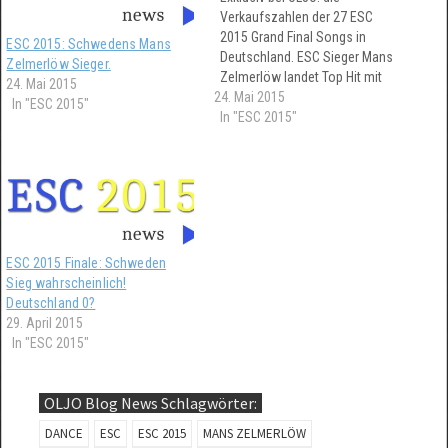
Verkaufszahlen der 27 ESC
2015 Grand Final Songs in
ESC 2015: Schwedens Mans
Deutschland. ESC Sieger Mans
Zelmerlöw Sieger.
Zelmerlöw landet Top Hit mit
24. Mai 2015
24. Mai 2015
fast 10.000 Verkäufen. Ein
In "ESC 2015"
ausgezeichneter Platz 6 ist für
In "ESC 2015"
Loic Nottet aus Belgien zu
vermelden. Null Punkte Ann
hält sich wacker auf der 3.
ESC 2015 Finale: Schweden
Sieg wahrscheinlich!
Deutschland 0?
29. April 2015
In "ESC 2015"
OLJO Blog News Schlagwörter:
DANCE
ESC
ESC 2015
MANS ZELMERLÖW