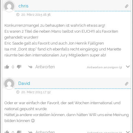
chris
20. März 2015 18:38
Konkurrenzmangel zu behaupten ist wahrlich etwas arg!
Es waren 2 Titel die neben Mans (selbst von EUCH!!) als Favoriten
gehandelt wurden!
Eric Saade galt als Favorit und auch Jon Henrik Fjällgren
Isa mit „Dont stop“ fand ich ebenfalls recht eingängig und Mariette
räumte bei den internationalen Jury Mitgliedern super ab!
Antworten
0
Antworten anzeigen
(3)
David
20. März 2015 17:52
Oder er war einfach der Favorit, der seit Wochen international und
national gepusht wurde.
Hättet ja andere vorstellen können, dann hätten WIR uns eine Meinung
bilden können 😉
Antworten
0
Antworten anzeigen
(3)