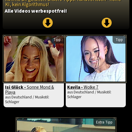
KI, kein Algorithmus!
Alle Videos werbespotfrei!
Tipp
Tipp
Isi Glück -
Sonne Mond &
Kavila -
Wolke 7
Playa
aus Deutschland / Musikstil:
Schlager
aus Deutschland / Musikstil:
Schlager
Extra Tipp