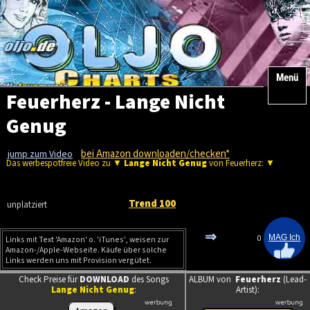
Menü
Feuerherz - Lange Nicht
Genug
bei Amazon downloaden/checken*
jump zum Video
Das werbespotfreie Video zu ▼
Lange Nicht Genug
von Feuerherz: ▼
Trend 100
unplatziert
⇒
0
Links mit Text 'Amazon' o. 'iTunes', weisen zur
Amazon-/Apple-Webseite. Käufe über solche
Links werden uns mit Provision vergütet.
Check Preise für
DOWNLOAD
des Songs
ALBUM von
Feuerherz
(Lead-
Lange Nicht Genug
:
Artist):