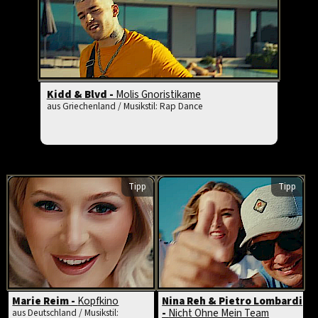
Kidd & Blvd -
Molis Gnoristikame
aus Griechenland / Musikstil: Rap Dance
Tipp
Tipp
Marie Reim -
Kopfkino
Nina Reh & Pietro Lombardi
-
Nicht Ohne Mein Team
aus Deutschland / Musikstil: