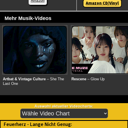
Amazon
Amazon CD/Vinyl
Mehr Musik-Videos
Artbat & Vintage Culture
– She The
Rescene
– Glow Up
Last One
Feuerherz - Lange Nicht Genug: