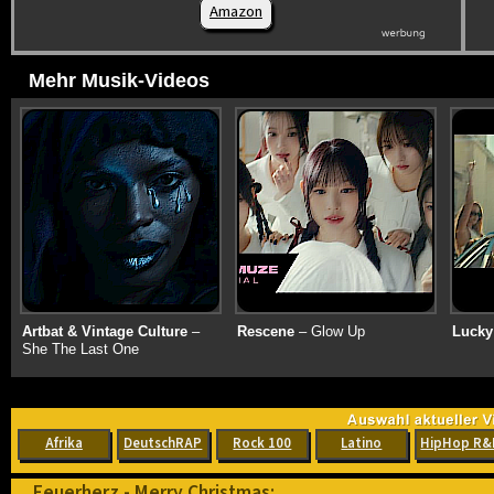
Amazon
Mehr Musik-Videos
Artbat & Vintage Culture
–
Rescene
– Glow Up
Lucky
She The Last One
Afrika
DeutschRAP
Rock 100
Latino
HipHop R&
Feuerherz - Merry Christmas: