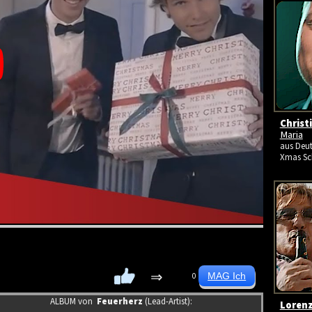
Christ
Maria
aus Deut
Xmas Sc
⇒
0
ALBUM von
Feuerherz
(Lead-Artist):
Lorenz