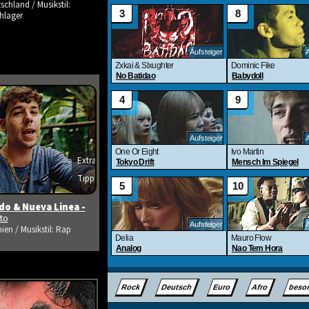
schland / Musikstil:
hlager
Extra
s ansehen
Tipp
o & Nueva Linea -
ito
ien / Musikstil: Rap