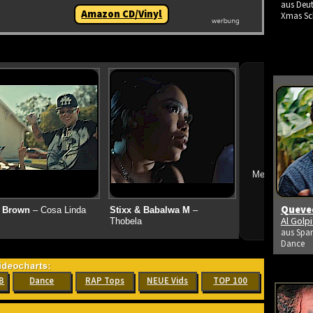
aus Deut
Amazon CD/Vinyl
Xmas Sc
➔
Mehr neue Vid
Queved
 Brown
– Cosa Linda
Stixx & Babalwa M
–
Al Golp
Thobela
aus Span
Dance
B
Dance
RAP Tops
NEUE Vids
TOP 100