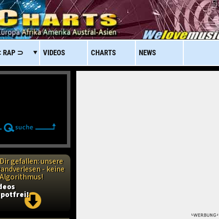
 RAP ⊃
VIDEOS
CHARTS
NEWS
Dir gefallen: unsere
handverlesen - keine
n Algorithmus!
ideos
potfrei!