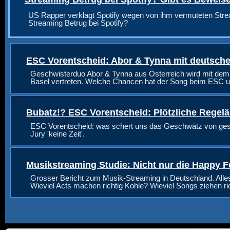
US Rapper verklagt Spotify wegen von ihm vermuteten Stre
Streaming Betrug bei Spotify?
ESC Vorentscheid: Abor & Tynna mit deutsche
Geschwisterduo Abor & Tynna aus Österreich wird mit dem
Basel vertreten. Welche Chancen hat der Song beim ESC u
Bubatz!? ESC Vorentscheid: Plötzliche Regel
ESC Vorentscheid: was schert uns das Geschwätz von geste
Jury 'keine Zeit'.
Musikstreaming Studie: Nicht nur die Happy F
Grosser Bericht zum Musik-Streaming in Deutschland. Alle
Wieviel Acts machen richtig Kohle? Wieviel Songs ziehen r