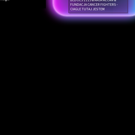
BEDOES 2115 & MAJA MECAN &
FUNDACJA CANCER FIGHTERS -
CIAGLE TUTAJ JESTEM