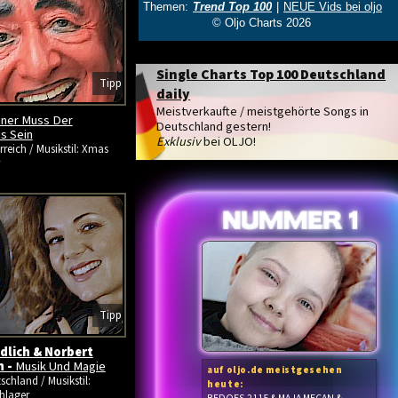
Single Charts Top 100 Deutschland
Tipp
daily
Meistverkaufte / meistgehörte Songs in
iner Muss Der
Deutschland gestern!
s Sein
Exklusiv
bei OLJO!
rreich / Musikstil: Xmas
Tipp
ndlich & Norbert
h -
Musik Und Magie
auf oljo.de meistgesehen
schland / Musikstil:
heute:
hlager