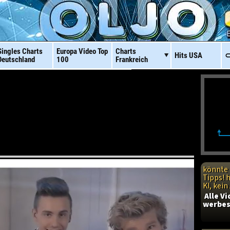
Singles Charts
Europa Video
Top
Charts
Hits
USA
⊂
Deutschland
100
Frankreich
könnte 
Tipps! 
KI, kei
Alle V
werbes