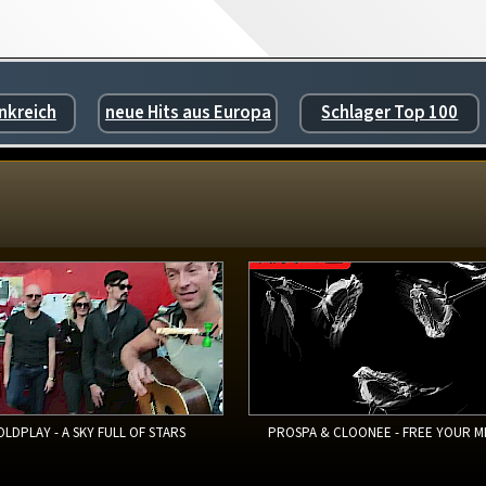
nkreich
neue Hits aus Europa
Schlager Top 100
OLDPLAY - A SKY FULL OF STARS
PROSPA & CLOONEE - FREE YOUR M