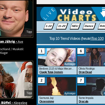
Tipp
ian Jährig -
Ave
schland / Musikstil:
hlager
Tipp
 Büffel -
Klingeling