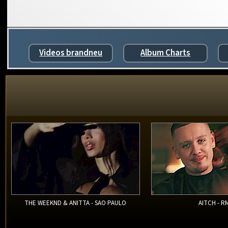
Videos brandneu
Album Charts
THE WEEKND & ANITTA - SAO PAULO
AITCH - R