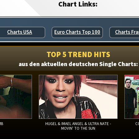
Chart Links:
Charts USA
Euro Charts Top 100
Charts Fra
TOP 5 TREND HITS
aus den aktuellen deutschen Single Charts:
MB
HUGEL & IMAEL ANGEL & ULTRA NATE -
C
MOVIN' TO THE SUN