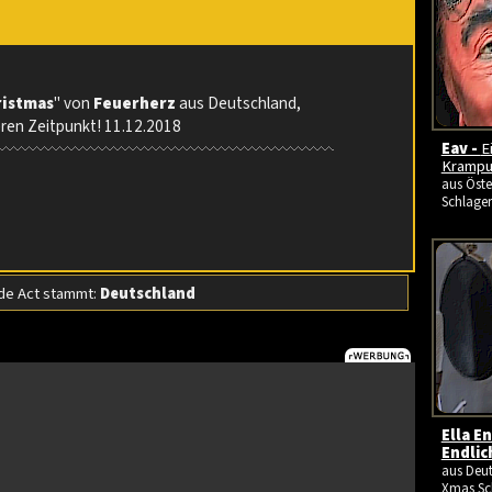
ristmas
" von
Feuerherz
aus Deutschland,
eren Zeitpunkt! 11.12.2018
Eav -
E
Krampu
aus Öste
Schlager
e Act stammt:
Deutschland
Ella E
Endlic
aus Deut
Xmas Sc