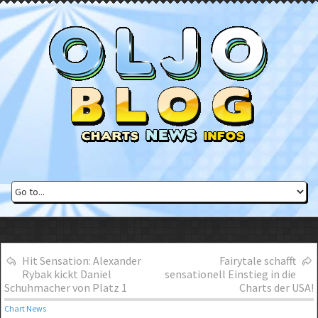
Hit Sensation: Alexander
Fairytale schafft
Rybak kickt Daniel
sensationell Einstieg in die
Schuhmacher von Platz 1
Charts der USA!
Chart News