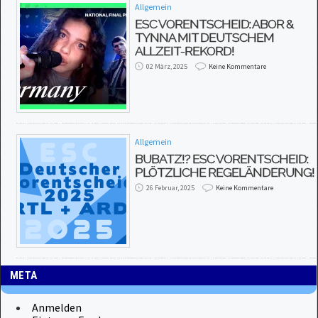
Allgemein
ESC VORENTSCHEID: ABOR &
TYNNA MIT DEUTSCHEM
ALLZEIT-REKORD!
02 März, 2025
Keine Kommentare
Allgemein
BUBATZ!? ESC VORENTSCHEID:
PLÖTZLICHE REGELÄNDERUNG!
26 Februar, 2025
Keine Kommentare
META
Anmelden