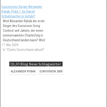
erreichte Platz 20 und
sich die Black Eyed Peas aus
Eurovisions Sieger Alexander
schrammte ganz knapp am
Amerika.
Rybak: Platz 1 für Daniel
letzten Platz vorbei...
Schuhmacher in Gefahr?
Wird Alexander Rybak der erste
Sieger des Eurovision Song
Contest seit Jahren, der einen
nennenswerten Charterfolg in
Deutschland landen kann? Wird
17. Mai 2009
er vielleicht sogar Daniel
Schuhmacher von Platz 1
In "Charts Deutschland aktuell"
verdrängen können?
OLJO Blog News Schlagwörter:
ALEXANDER RYBAK
EUROVISION 2009