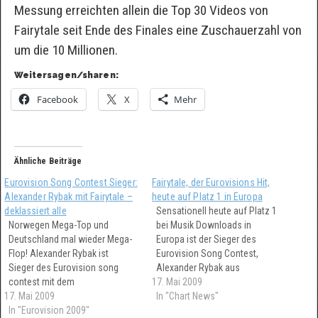
Messung erreichten allein die Top 30 Videos von
Fairytale seit Ende des Finales eine Zuschauerzahl von
um die 10 Millionen.
Weitersagen/sharen:
Facebook
X
Mehr
Ähnliche Beiträge
Eurovision Song Contest Sieger:
Fairytale, der Eurovisions Hit,
Alexander Rybak mit Fairytale –
heute auf Platz 1 in Europa
deklassiert alle
Sensationell heute auf Platz 1
Norwegen Mega-Top und
bei Musik Downloads in
Deutschland mal wieder Mega-
Europa ist der Sieger des
Flop! Alexander Rybak ist
Eurovision Song Contest,
Sieger des Eurovision song
Alexander Rybak aus
contest mit dem
17. Mai 2009
Norwegen, mit dem Pop-Folk
17. Mai 2009
selbstkomponierten Song
Song Fairytale. Ganz knapp
In "Chart News"
Fairytale! Deutschland
In "Eurovision 2009"
dahinter auf Platz 2 befinden