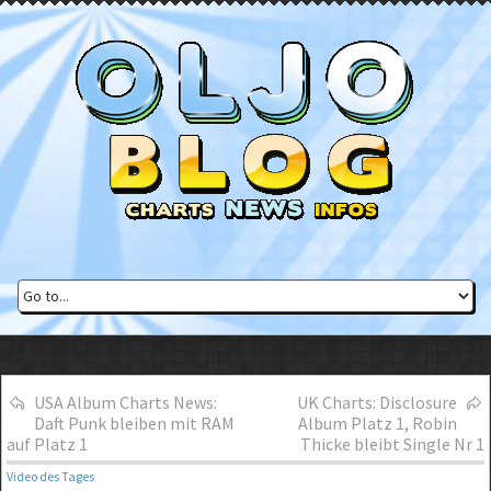
USA Album Charts News:
UK Charts: Disclosure
Daft Punk bleiben mit RAM
Album Platz 1, Robin
auf Platz 1
Thicke bleibt Single Nr 1
Video des Tages