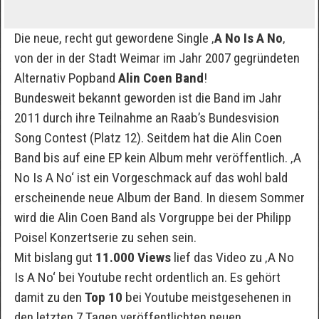
Die neue, recht gut gewordene Single ‚
A No Is A No
‚
von der in der Stadt Weimar im Jahr 2007 gegründeten
Alternativ Popband
Alin Coen Band
!
Bundesweit bekannt geworden ist die Band im Jahr
2011 durch ihre Teilnahme an Raab’s Bundesvision
Song Contest (Platz 12). Seitdem hat die Alin Coen
Band bis auf eine EP kein Album mehr veröffentlich. ‚A
No Is A No‘ ist ein Vorgeschmack auf das wohl bald
erscheinende neue Album der Band. In diesem Sommer
wird die Alin Coen Band als Vorgruppe bei der Philipp
Poisel Konzertserie zu sehen sein.
Mit bislang gut
11.000 Views
lief das Video zu ‚A No
Is A No‘ bei Youtube recht ordentlich an. Es gehört
damit zu den
Top 10
bei Youtube meistgesehenen in
den letzten 7 Tagen veröffentlichten neuen