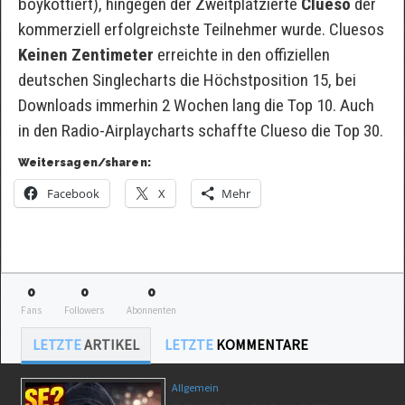
boykottiert), hingegen der Zweitplatzierte
Clueso
der
kommerziell erfolgreichste Teilnehmer wurde. Cluesos
Keinen Zentimeter
erreichte in den offiziellen
deutschen Singlecharts die Höchstposition 15, bei
Downloads immerhin 2 Wochen lang die Top 10. Auch
in den Radio-Airplaycharts schaffte Clueso die Top 30.
Weitersagen/sharen:
Facebook
X
Mehr
0
0
0
Fans
Followers
Abonnenten
LETZTE
ARTIKEL
LETZTE
KOMMENTARE
Allgemein