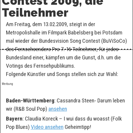
Contest 2009, die
Teilnehmer
Am Freitag, dem 13.02.2009, steigt in der
Metropolishalle im Filmpark Babelsberg bei Potsdam
mal wieder der Bundesvision Song Contest (BuViSoCo)
des Fernsehsenders Pro 7. 16 Teilnehmer, für jedes
Bundesland einer, kämpfen um die Gunst, d.h. um die
Votings des Fernsehpublikums.
Folgende Künstler und Songs stellen sich zur Wahl:
Werbung
Baden-Württemberg
: Cassandra Steen- Darum leben
wir (R&B Soul Pop)
ansehen
Bayern
: Claudia Koreck – I wui dass du woasst (Folk
Pop Blues)
Video ansehen
Geheimtipp!