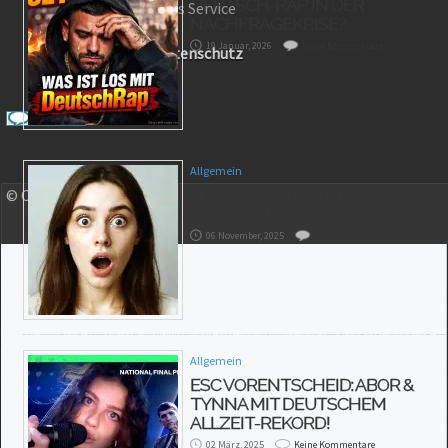
DEUTSCH-RAP IN DER
OLJO Musik Charts Service
NACHFRAGEKRISE?
Impressum
19 Januar, 2026
Keine Kommentare
Rechtliches
/
Datenschutz
Allgemein
STREAMING BETRUG BEI
© Copyright 2023 OLJO
SPOTIFY? GIBT ES BEWEISE?
06 November, 2025
Keine Kommentare
Allgemein
ESC VORENTSCHEID: ABOR &
TYNNA MIT DEUTSCHEM
ALLZEIT-REKORD!
02 März, 2025
Keine Kommentare