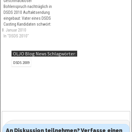
Geschmackloser
Bohlenspruch nachträglich in
DSDS 2010 Auftaktsendung
eingebaut: Vater eines DSDS
Casting Kandidaten schwört:
8. Januar 2010
"Dieter Bohlen hat diesen
Spruch beim Auftritt meines
In "DSDS 2010"
Sohnes nie gesagt"
OLJO Blog News Schlagwörter:
DSDS 2009
An Diskussion teilnehmen? Verfasse einen