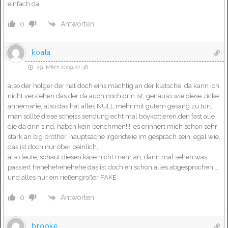
einfach da
Antworten
0
koala
29. März 2009 22:48
also der holger der hat doch eins mächtig an der klatsche, da kann ich
nicht verstehen das der da auch noch drin ist, genauso wie diese zicke
annemarie, also das hat alles NULL mehr mit gutem gesang zu tun,
man sollte diese scheiss sendung echt mal boykottieren,den fast alle
die da drin sind, haben kein benehmen!!!! es erinnert mich schon sehr
stark an big brother, hauptsache irgendwie im gespräch sein, egal wie,
das ist doch nur ober peinlich,
also leute, schaut diesen käse nicht mehr an, dann mal sehen was
passiert hehehehehehehe das ist doch eh schon alles abgesprochen …
und alles nur ein rießengroßer FAKE
Antworten
0
brooke