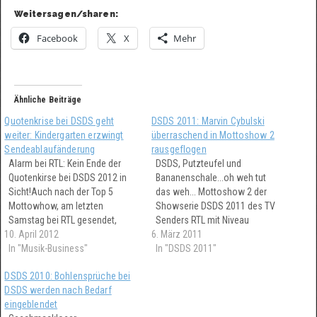
Weitersagen/sharen:
Facebook
X
Mehr
Ähnliche Beiträge
Quotenkrise bei DSDS geht
DSDS 2011: Marvin Cybulski
weiter: Kindergarten erzwingt
überraschend in Mottoshow 2
Sendeablaufänderung
rausgeflogen
Alarm bei RTL: Kein Ende der
DSDS, Putzteufel und
Quotenkirse bei DSDS 2012 in
Bananenschale...oh weh tut
Sicht!Auch nach der Top 5
das weh... Mottoshow 2 der
Mottowhow, am letzten
Showserie DSDS 2011 des TV
Samstag bei RTL gesendet,
Senders RTL mit Niveau
10. April 2012
gab es für Bohlen & Co kein
6. März 2011
Eskalation nach unten.... Es
Grund zur Freude beim
In "Musik-Business"
wurde auch gesungen. Am
In "DSDS 2011"
sonntäglichen Blick auf die
Ende ist überraschend Marvin
DSDS 2010: Bohlensprüche bei
Einschaltquoten. Die 5 Mio
Cybulksi ausgeschieden
DSDS werden nach Bedarf
wurden schon wieder klar
worden.
eingeblendet
verfehlt. Ausserdem: Das zur…