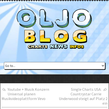
Youtube + Musik Konzern
Single Charts USA:
Universal planen
Countrystar Carrie
Musikvideoplattform Vevo
Underwood steigt auf Platz 2
ein