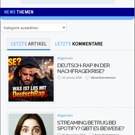
NEWS
THEMEN
LETZTE
ARTIKEL
LETZTE
KOMMENTARE
Allgemein
DEUTSCH-RAP IN DER
NACHFRAGEKRISE?
19 Januar, 2026
Keine Kommentare
Allgemein
STREAMING BETRUG BEI
SPOTIFY? GIBT ES BEWEISE?
06 November, 2025
Keine Kommentare