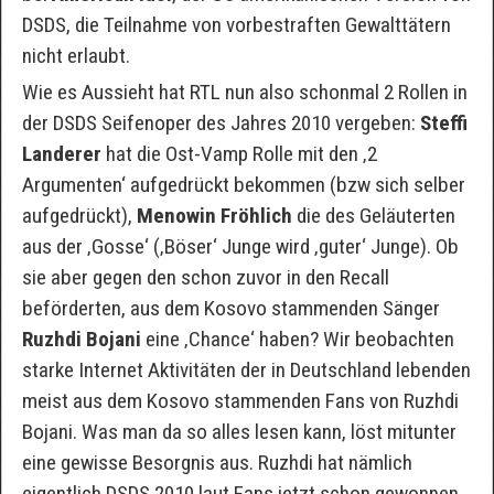
DSDS, die Teilnahme von vorbestraften Gewalttätern
nicht erlaubt.
Wie es Aussieht hat RTL nun also schonmal 2 Rollen in
der DSDS Seifenoper des Jahres 2010 vergeben:
Steffi
Landerer
hat die Ost-Vamp Rolle mit den ‚2
Argumenten‘ aufgedrückt bekommen (bzw sich selber
aufgedrückt),
Menowin Fröhlich
die des Geläuterten
aus der ‚Gosse‘ (‚Böser‘ Junge wird ‚guter‘ Junge). Ob
sie aber gegen den schon zuvor in den Recall
beförderten, aus dem Kosovo stammenden Sänger
Ruzhdi Bojani
eine ‚Chance‘ haben? Wir beobachten
starke Internet Aktivitäten der in Deutschland lebenden
meist aus dem Kosovo stammenden Fans von Ruzhdi
Bojani. Was man da so alles lesen kann, löst mitunter
eine gewisse Besorgnis aus. Ruzhdi hat nämlich
eigentlich DSDS 2010 laut Fans jetzt schon gewonnen…