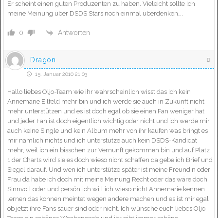
Er scheint einen guten Produzenten zu haben. Vieleicht sollte ich
meine Meinung über DSDS Stars noch einmal überdenken….
Antworten
0
Dragon
15. Januar 2010 21:03
Hallo liebes Oljo-Team wie ihr wahrscheinlich wisst das ich kein
Annemarie Eilfeld mehr bin und ich werde sie auch in Zukunft nicht
mehr unterstützen und es ist doch egal ob sie einen Fan weniger hat
und jeder Fan ist doch eigentlich wichtig oder nicht und ich werde mir
auch keine Single und kein Album mehr von ihr kaufen was bringt es
mir nämlich nichts und ich unterstütze auch kein DSDS-Kandidat
mehr, weil ich ein bisschen zur Vernunft gekommen bin und auf Platz
1 der Charts wird sie es doch wieso nicht schaffen da gebe ich Brief und
Siegel darauf. Und wen ich unterstütze später ist meine Freundin oder
Frau da habe ich doch mit meine Meinung Recht oder das wäre doch
Sinnvoll oder und persönlich will ich wieso nicht Annemarie kennen
lernen das können meintet wegen andere machen und es ist mir egal
ob jetzt ihre Fans sauer sind oder nicht. Ich wünsche euch liebes Oljo-