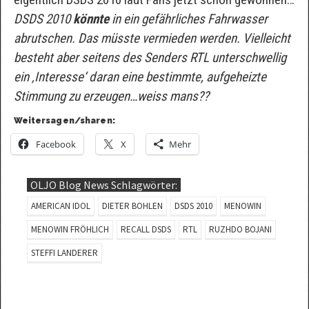
DSDS 2010
könnte
in ein gefährliches Fahrwasser
abrutschen. Das müsste vermieden werden. Vielleicht
besteht aber seitens des Senders RTL unterschwellig
ein ‚Interesse‘ daran eine bestimmte, aufgeheizte
Stimmung zu erzeugen…weiss mans??
Weitersagen/sharen:
Facebook
X
Mehr
OLJO Blog News Schlagwörter:
AMERICAN IDOL
DIETER BOHLEN
DSDS 2010
MENOWIN
MENOWIN FRÖHLICH
RECALL DSDS
RTL
RUZHDO BOJANI
STEFFI LANDERER