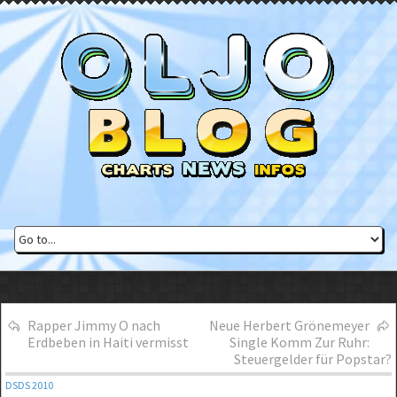
Rapper Jimmy O nach
Neue Herbert Grönemeyer
Erdbeben in Haiti vermisst
Single Komm Zur Ruhr:
Steuergelder für Popstar?
DSDS 2010