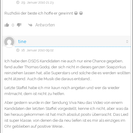
29. Januar 2010 21:23
Ruzhdiiii der beste ich hoffe er gewinnt 😀 😀
Antworten
0
tine
16. Januar 2010 09:02
Ich habe den DSDS Kandidaten nie auch nur eine Chance gegeben,
fand außer Thomas Godoj, der sich nicht in dieses ganzen Soapzirkus
reinziehen lassen hat, alle Superstars und solche die es werden wollten
echt ätzend. Auch die Musik die daraus entstand…
Letzte Staffel habe ich mir kaun noch angetan und wer da wieder
mitmacht, dem ist nicht zu helfen.
Aber gestern wurde in der Sendung Viva Neu das Video von einem
Kandidaten der letzten Staffel vorgestellt, kenne ich nicht, aber was da
bei heraus gekommen ist hat mich absolut positv überrascht. Das Lied
ist super klasse, von denen die da neu liefen ist es mir als einziges im
Ohr geblieben auf positive Weise…