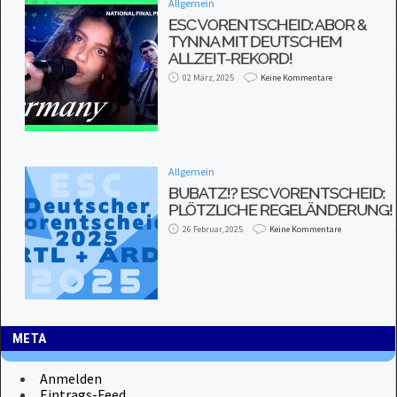
Allgemein
ESC VORENTSCHEID: ABOR &
TYNNA MIT DEUTSCHEM
ALLZEIT-REKORD!
02 März, 2025
Keine Kommentare
Allgemein
BUBATZ!? ESC VORENTSCHEID:
PLÖTZLICHE REGELÄNDERUNG!
26 Februar, 2025
Keine Kommentare
META
Anmelden
Eintrags-Feed