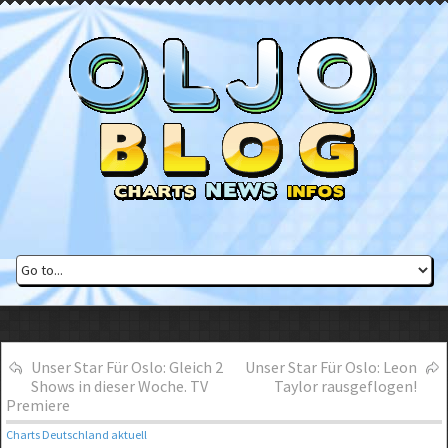
Unser Star Für Oslo: Gleich 2
Unser Star Für Oslo: Leon
Shows in dieser Woche. TV
Taylor rausgeflogen!
Premiere
Charts Deutschland aktuell