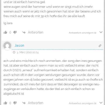
und er ist einfach hamma geil
seine augen sind der hammer und wenn er singt muß ich imehr
weinen auch wenn er jetz nich gewonnen hat ist er der besere und ich
freu mich auf seine dc mit 3p ich hoffe das ihr sie alle kauft
lg lara
Antworten
0
Antworten anzeigen
(1)
Jason
3. März 2010 10:24
ach und eins möchte ich noch anmerken…der song den ines gesungen
hat, ist aber einfach auch wenn man so will vielleicht einer, der nicht
durch DSDS „erneut“ aufmerksamkeit erhalten hat, sondern einfach
auch schon oft in den vorigen sendungen gesungen wurde, dann vor
einigen jahren von dj bobo gecovert, vielleicht ist es ja auch so (hoffe ich
zumindest, da ich ines-fan bin) dass er titel deswegen so wenige neu-
zugänge an verkäufern hatte, da der titel an sich einfach schon so
abgelutscht ist
Antworten
0
Antworten anzeigen
(1)