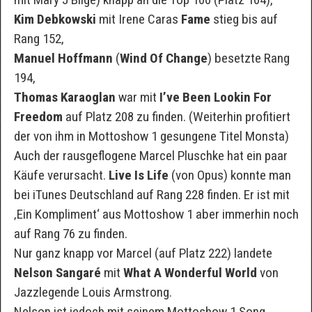
Kim Debkowski
mit Irene Caras
Fame
stieg bis auf
Rang 152,
Manuel Hoffmann
(
Wind Of Change
) besetzte Rang
194,
Thomas Karaoglan
war mit
I’ve Been Lookin For
Freedom
auf Platz 208 zu finden. (Weiterhin profitiert
der von ihm in Mottoshow 1 gesungene Titel Monsta)
Auch der rausgeflogene Marcel Pluschke hat ein paar
Käufe verursacht.
Live Is Life
(von Opus) konnte man
bei iTunes Deutschland auf Rang 228 finden. Er ist mit
‚Ein Kompliment‘ aus Mottoshow 1 aber immerhin noch
auf Rang 76 zu finden.
Nur ganz knapp vor Marcel (auf Platz 222) landete
Nelson Sangaré
mit
What A Wonderful World
von
Jazzlegende Louis Armstrong.
Nelson ist jedoch mit seinem Mottoshow 1 Song