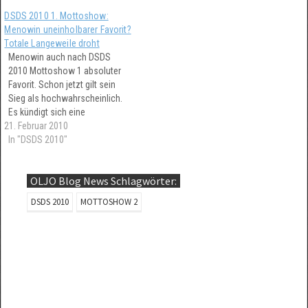
4 ab. Er wurde überraschend
vorgetragenen Songs so
DSDS 2010 1. Mottoshow:
sowohl von Manuel Hoffmann,
verhältnismäßig weit nach
Menowin uneinholbarer Favorit?
als auch von Kim Debkowski
oben in die Hitparaden bringen
Totale Langeweile droht
zwar knapp aber denn doch
konnte?
Menowin auch nach DSDS
überholt.
2010 Mottoshow 1 absoluter
Favorit. Schon jetzt gilt sein
Sieg als hochwahrscheinlich.
Es kündigt sich eine
21. Februar 2010
schwerfällige und langweilige
Mottoshow Phase ab. Nach
In "DSDS 2010"
den Leistungen der DSDS
Kandidaten in der 1.
OLJO Blog News Schlagwörter:
Mottoshow gibt es für
Menowin niemanden der es
DSDS 2010
MOTTOSHOW 2
mit ihm aufnehmen könnte.