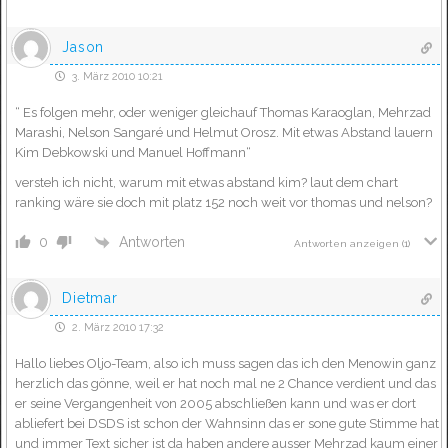
Jason
3. März 2010 10:21
“ Es folgen mehr, oder weniger gleichauf Thomas Karaoglan, Mehrzad
Marashi, Nelson Sangaré und Helmut Orosz. Mit etwas Abstand lauern
Kim Debkowski und Manuel Hoffmann“
versteh ich nicht, warum mit etwas abstand kim? laut dem chart
ranking wäre sie doch mit platz 152 noch weit vor thomas und nelson?
Antworten
0
Antworten anzeigen
(1)
Dietmar
2. März 2010 17:32
Hallo liebes Oljo-Team, also ich muss sagen das ich den Menowin ganz
herzlich das gönne, weil er hat noch mal ne 2 Chance verdient und das
er seine Vergangenheit von 2005 abschließen kann und was er dort
abliefert bei DSDS ist schon der Wahnsinn das er sone gute Stimme hat
und immer Text sicher ist da haben andere ausser Mehrzad kaum einer