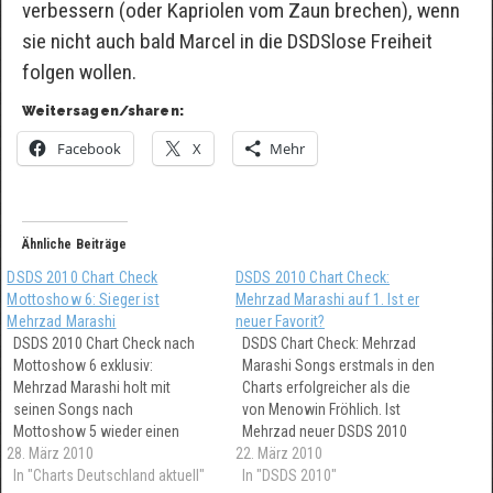
verbessern (oder Kapriolen vom Zaun brechen), wenn
sie nicht auch bald Marcel in die DSDSlose Freiheit
folgen wollen.
Weitersagen/sharen:
Facebook
X
Mehr
Ähnliche Beiträge
DSDS 2010 Chart Check
DSDS 2010 Chart Check:
Mottoshow 6: Sieger ist
Mehrzad Marashi auf 1. Ist er
Mehrzad Marashi
neuer Favorit?
DSDS 2010 Chart Check nach
DSDS Chart Check: Mehrzad
Mottoshow 6 exklusiv:
Marashi Songs erstmals in den
Mehrzad Marashi holt mit
Charts erfolgreicher als die
seinen Songs nach
von Menowin Fröhlich. Ist
Mottoshow 5 wieder einen
Mehrzad neuer DSDS 2010
28. März 2010
Sieg. Menowin fällt von 2
22. März 2010
Favorit, oder ist es nur Glück,
(nach Mottoshow 5) auf Rang
In "Charts Deutschland aktuell"
dass er die von ihm
In "DSDS 2010"