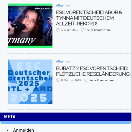
Allgemein
ESC VORENTSCHEID: ABOR &
TYNNA MIT DEUTSCHEM
ALLZEIT-REKORD!
02 März, 2025
Keine Kommentare
Allgemein
BUBATZ!? ESC VORENTSCHEID:
PLÖTZLICHE REGELÄNDERUNG!
26 Februar, 2025
Keine Kommentare
META
Anmelden