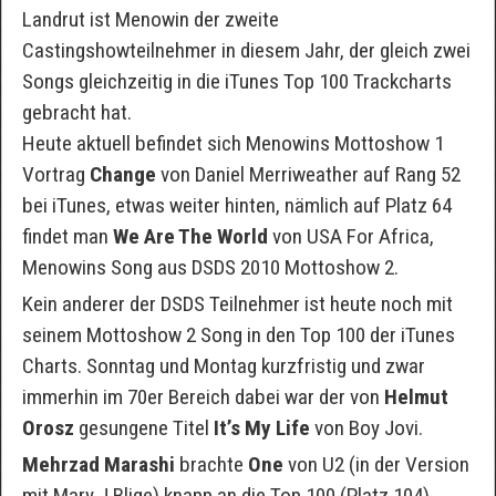
Landrut ist Menowin der zweite
Castingshowteilnehmer in diesem Jahr, der gleich zwei
Songs gleichzeitig in die iTunes Top 100 Trackcharts
gebracht hat.
Heute aktuell befindet sich Menowins Mottoshow 1
Vortrag
Change
von Daniel Merriweather auf Rang 52
bei iTunes, etwas weiter hinten, nämlich auf Platz 64
findet man
We Are The World
von USA For Africa,
Menowins Song aus DSDS 2010 Mottoshow 2.
Kein anderer der DSDS Teilnehmer ist heute noch mit
seinem Mottoshow 2 Song in den Top 100 der iTunes
Charts. Sonntag und Montag kurzfristig und zwar
immerhin im 70er Bereich dabei war der von
Helmut
Orosz
gesungene Titel
It’s My Life
von Boy Jovi.
Mehrzad Marashi
brachte
One
von U2 (in der Version
mit Mary J Blige) knapp an die Top 100 (Platz 104),