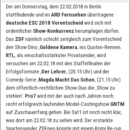
Der am Donnerstag, dem 22.02.2018 in Berlin
stattfindende und im
ARD Fernsehen
übertragene
deutsche ESC 2018 Vorentscheid
wird sich mit
ordentlicher
Show-Konkurrenz
herumplagen dürfen.
Das
ZDF
nämlich schickt zeitgleich zum Vorentscheid
den Show Dino ‚
Goldene Kamera
‚ ins Quoten-Rennen.
RTL
, als einschaltsstärkster Privatsender, wird
versuchen am 22.02.18 mit den Staffelfinalen der
Erfolgsformate ‚
Der Lehrer
‚ (20.15 Uhr) und der
Comedy-Serie ‚
Magda Macht Das Schon
‚ (21.15 Uhr)
dem öffentlich-rechtlichen Show-Duo die ‚Show zu
stehlen‘.
Pro7
wird mit der auch nach Jahren noch
recht erfolgreich laufenden Model-Castingshow
GNTM
auf Zuschauerfang gehen. Bei Sat1 ist noch nicht klar,
was dort am 22.02.18 zu sehen wird. Der erstarkte
Spartensender ZDFneo könnte mit einem Krimi Re-run