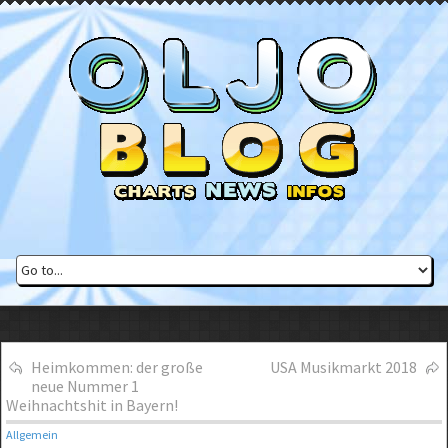
Heimkommen: der große
USA Musikmarkt 2018
neue Nummer 1
Weihnachtshit in Bayern!
Allgemein