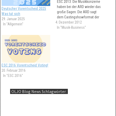
ESC 2013: Die Musikkonzerne
haben bei der ARD wieder das
Deutscher Vorentscheid 2025
große Sagen. Die ARD sagt
Was tut sich
dem Castingshowformat der
29. Januar 2025
4. Dezember 2012
vergangenen Jahre Goodbye.
In "Allgemein"
Stattdessen wird wiedermal
In "Musik-Business"
nur eine einzige Show den
deutschen Vertreter für den
Eurovision Song Contest
gebieren.
ESC 2016 Vorentscheid Voting!
20. Februar 2016
In "ESC 2016"
OLJO Blog News Schlagwörter: