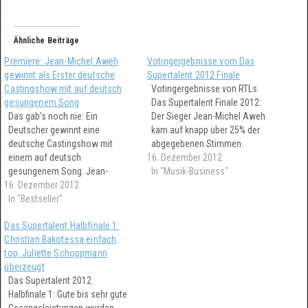
Ähnliche Beiträge
Premiere: Jean-Michel Aweh
Votingergebnisse vom Das
gewinnt als Erster deutsche
Supertalent 2012 Finale
Castingshow mit auf deutsch
Votingergebnisse von RTLs
gesungenem Song
Das Supertalent Finale 2012:
Das gab's noch nie: Ein
Der Sieger Jean-Michel Aweh
Deutscher gewinnt eine
kam auf knapp über 25% der
deutsche Castingshow mit
abgegebenen Stimmen.
einem auf deutsch
16. Dezember 2012
Wieviel Prozente gab es für die
gesungenem Song. Jean-
Mädels?
In "Musik-Business"
16. Dezember 2012
Michel Aweh (20, aus Kassel)
gelang diese bemerkenswerte
In "Bestseller"
Premiere gestern im Finale der
Das Supertalent Halbfinale 1:
RTL Castingshow 'Das
Christian Bakotessa einfach
Supertalent'! Extra Extra: Das
top, Juliette Schoppmann
große Castingshow Chart
überzeugt
Battle 2012 steht an!
Das Supertalent 2012
Spannung! Der frisch gekürte
Halbfinale 1: Gute bis sehr gute
'Das Supertalent 2012'…
Gesangsleistungen wurden