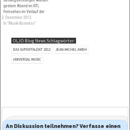
gestern Abend im RTL
Fernsehen im Verlauf der
2. Dezember 2012
Castingshow 'Das Supertalent'
gezeigt. Besonders
In "Musik-Business"
hervorzuheben sind Christian
Bakotessa und auch Juliette
OLJO Blog News Schlagwörter:
Schoppmann. So gute
Stimmen hat man bei The
DAS SUPERTALENT 2012
JEAN-MICHEL AWEH
Voice in diesem Jahr nicht...
UNIVERSAL MUSIC
An Diskussion teilnehmen? Verfasse einen