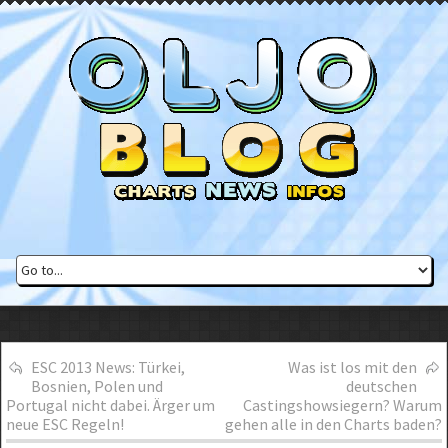
ESC 2013 News: Türkei,
Was ist los mit den
Bosnien, Polen und
deutschen
Portugal nicht dabei. Ärger um
Castingshowsiegern? Warum
neue ESC Regeln!
gehen alle in den Charts baden?