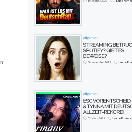
19 Januar, 2026
Keine Komm
Allgemein
STREAMING BETRUG
SPOTIFY? GIBT ES
BEWEISE?
ln
06 November, 2025
Keine Ko
Allgemein
ESC VORENTSCHEID:
& TYNNA MIT DEUT
ALLZEIT-REKORD!
02 März, 2025
Keine Kommen