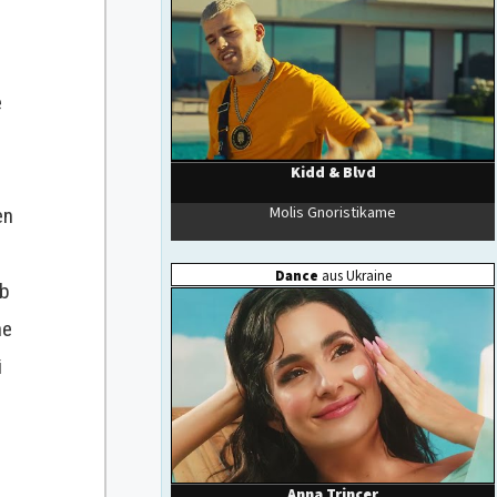
e
en
lb
he
i