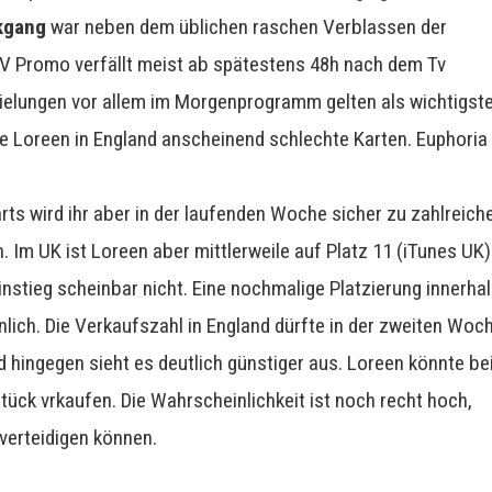
kgang
war neben dem üblichen raschen Verblassen der
TV Promo verfällt meist ab spätestens 48h nach dem Tv
pielungen vor allem im Morgenprogramm gelten als wichtigst
e Loreen in England anscheinend schlechte Karten. Euphoria
harts wird ihr aber in der laufenden Woche sicher zu zahlreich
 Im UK ist Loreen aber mittlerweile auf Platz 11 (iTunes UK)
instieg scheinbar nicht. Eine nochmalige Platzierung innerha
nlich. Die Verkaufszahl in England dürfte in der zweiten Woc
d hingegen sieht es deutlich günstiger aus. Loreen könnte be
ück vrkaufen. Die Wahrscheinlichkeit ist noch recht hoch,
verteidigen können.