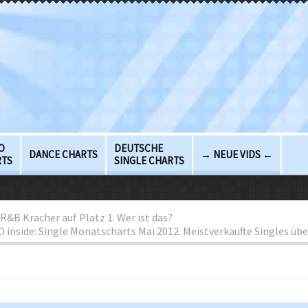
O
DEUTSCHE
DANCE CHARTS
→ NEUE VIDS ←
RTS
SINGLE CHARTS
R&B Kracher auf Platz 1. Wer ist das?
 inside: Single Monatscharts Mai 2012. Meistverkaufte Singles übe