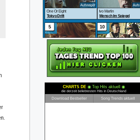
m
er
en.