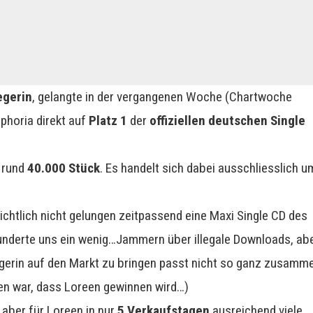
egerin
, gelangte in der vergangenen Woche (Chartwoche
uphoria direkt auf
Platz 1
der
offiziellen deutschen Single
f rund
40.000 Stück
. Es handelt sich dabei ausschliesslich u
chtlich nicht gelungen zeitpassend eine Maxi Single CD des
wunderte uns ein wenig…Jammern über illegale Downloads, ab
egerin auf den Markt zu bringen passt nicht so ganz zusamm
n war, dass Loreen gewinnen wird…)
 aber für Loreen in nur
5 Verkaufstagen
ausreichend viele