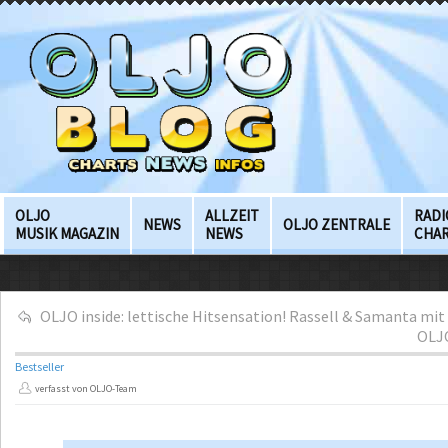
OLJO
ALLZEIT
RADI
NEWS
OLJO ZENTRALE
MUSIK MAGAZIN
NEWS
CHA
OLJO inside: lettische Hitsensation! Rassell & Samanta mit 
OLJO
Bestseller
verfasst von OLJO-Team