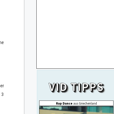
he
der
z 3