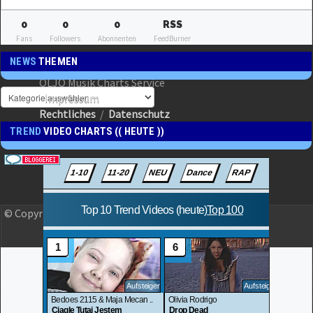
0
0
0
RSS
Fans
Followers
Abonnenten
FeedBurner
NEWS
THEMEN
OLJO Musik Charts Service
Impressum
Rechtliches
/
Datenschutz
TREND
VIDEO CHARTS (( HEUTE ))
© Copyright 2023 OLJO