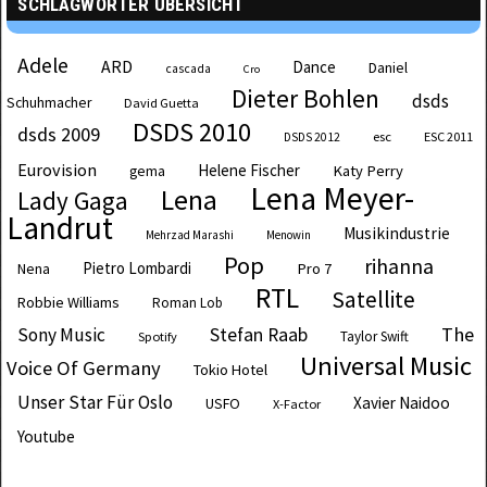
SCHLAGWÖRTER ÜBERSICHT
Adele
ARD
Dance
Daniel
cascada
Cro
Dieter Bohlen
dsds
Schuhmacher
David Guetta
DSDS 2010
dsds 2009
esc
ESC 2011
DSDS 2012
Eurovision
Helene Fischer
Katy Perry
gema
Lena Meyer-
Lena
Lady Gaga
Landrut
Musikindustrie
Mehrzad Marashi
Menowin
Pop
rihanna
Pietro Lombardi
Pro 7
Nena
RTL
Satellite
Robbie Williams
Roman Lob
The
Sony Music
Stefan Raab
Taylor Swift
Spotify
Universal Music
Voice Of Germany
Tokio Hotel
Unser Star Für Oslo
Xavier Naidoo
USFO
X-Factor
Youtube