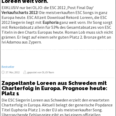
Loreen weit vorn.
EXKLUSIV nur bei OLJO: die ESC 2012 ‚Post Final Day‘
Verkaufscharts 2012
! Die meistverkauften ESC Songs in ganz
Europa heute. ESC Allzeit Download Rekord: Loreen, die ESC
2012 Siegerin liegt mit
Euphoria
ganz weit vorn. Ihr Song sorgt
mit Rekordabsatz allein für 53% des Gesamtabsatzes von ESC
Titeln in den Charts Europas heute. Roman Lob muss sich nicht
grämen. Er liegt auf einem sehr guten Platz 2. Bronze geht an
Ivi Adamou aus Zypern.
Bestseller
27. Mai, 2012
gepostet von OLJO-Team
Zappeltante Loreen aus Schweden mit
Charterfolg in Europa. Prognose heute:
Platz 1
Die ESC Siegerin Loreen aus Schweden erzielt den erwarteten
Charterfolg in Europa. Aktuell belegt der generische Popdance
Titel Euphoria Platz 1 in der EU als meistverkaufter Song.
Überraschende Fehlanzeige gibt es bei einem offiziellen