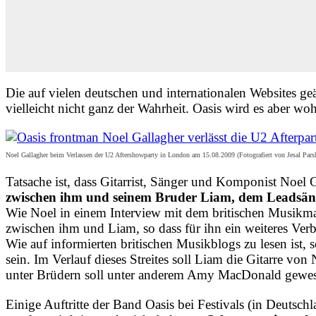
Die auf vielen deutschen und internationalen Websites ge
vielleicht nicht ganz der Wahrheit. Oasis wird es aber w
Noel Gallagher beim Verlassen der U2 Aftershowparty in London am 15.08.2009 (Fotografiert von Jesal P
Tatsache ist, dass Gitarrist, Sänger und Komponist Noel 
zwischen ihm und seinem Bruder Liam, dem Leadsänge
Wie Noel in einem Interview mit dem britischen Musikma
zwischen ihm und Liam, so dass für ihn ein weiteres Verb
Wie auf informierten britischen Musikblogs zu lesen ist
sein. Im Verlauf dieses Streites soll Liam die Gitarre v
unter Brüdern soll unter anderem Amy MacDonald gewes
Einige Auftritte der Band Oasis bei Festivals (in Deutsc