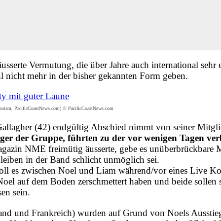
äusserte Vermutung, die über Jahre auch international sehr
ohl nicht mehr in der bisher gekannten Form geben.
arshotam, PacificCoastNews.com) © PacificCoastNews.com
Gallagher (42) endgültig Abschied nimmt von seiner Mitgli
r der Gruppe, führten zu der vor wenigen Tagen verbr
gazin NME freimütig äusserte, gebe es unüberbrückbare M
leiben in der Band schlicht unmöglich sei.
, soll es zwischen Noel und Liam während/vor eines Live 
on Noel auf dem Boden zerschmettert haben und beide sollen
en sein.
hland und Frankreich) wurden auf Grund von Noels Ausstieg