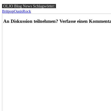
OLJO Blog News Schlagwörter:
Britpop
Oasis
Rock
An Diskussion teilnehmen? Verfasse einen Kommenta