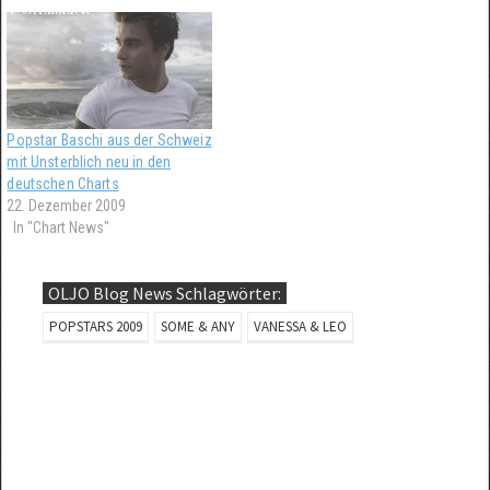
deutschen Charts. Frech: 25%
Popstars Du & Ich Siegersong
Preiserhöhung bei Musicload
trägt den Titel Last Man
für Last Man Standing.
Standing. Die Hitaussichten für
diesen Song sind unklar.
Popstar Baschi aus der Schweiz
mit Unsterblich neu in den
deutschen Charts
22. Dezember 2009
In "Chart News"
OLJO Blog News Schlagwörter:
POPSTARS 2009
SOME & ANY
VANESSA & LEO