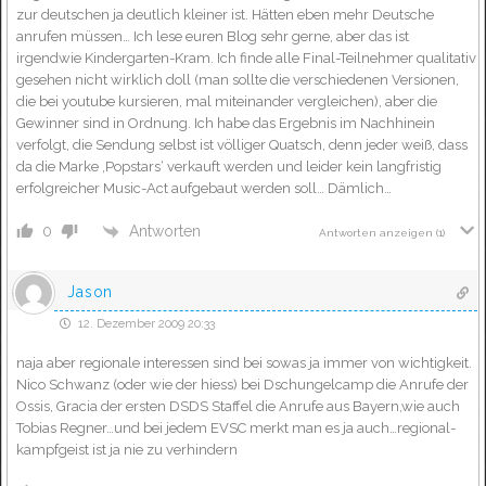
zur deutschen ja deutlich kleiner ist. Hätten eben mehr Deutsche
anrufen müssen… Ich lese euren Blog sehr gerne, aber das ist
irgendwie Kindergarten-Kram. Ich finde alle Final-Teilnehmer qualitativ
gesehen nicht wirklich doll (man sollte die verschiedenen Versionen,
die bei youtube kursieren, mal miteinander vergleichen), aber die
Gewinner sind in Ordnung. Ich habe das Ergebnis im Nachhinein
verfolgt, die Sendung selbst ist völliger Quatsch, denn jeder weiß, dass
da die Marke ‚Popstars‘ verkauft werden und leider kein langfristig
erfolgreicher Music-Act aufgebaut werden soll… Dämlich…
Antworten
0
Antworten anzeigen
(1)
Jason
12. Dezember 2009 20:33
naja aber regionale interessen sind bei sowas ja immer von wichtigkeit.
Nico Schwanz (oder wie der hiess) bei Dschungelcamp die Anrufe der
Ossis, Gracia der ersten DSDS Staffel die Anrufe aus Bayern,wie auch
Tobias Regner…und bei jedem EVSC merkt man es ja auch…regional-
kampfgeist ist ja nie zu verhindern