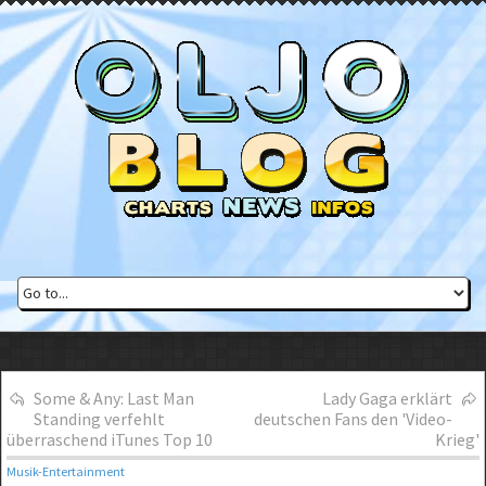
Some & Any: Last Man
Lady Gaga erklärt
Standing verfehlt
deutschen Fans den 'Video-
überraschend iTunes Top 10
Krieg'
Musik-Entertainment