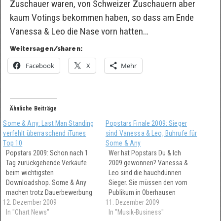
Zuschauer waren, von Schweizer Zuschauern aber
kaum Votings bekommen haben, so dass am Ende
Vanessa & Leo die Nase vorn hatten…
Weitersagen/sharen:
Facebook
X
Mehr
Ähnliche Beiträge
Some & Any: Last Man Standing
Popstars Finale 2009: Sieger
verfehlt überraschend iTunes
sind Vanessa & Leo, Buhrufe für
Top 10
Some & Any
Popstars 2009: Schon nach 1
Wer hat Popstars Du & Ich
Tag zurückgehende Verkäufe
2009 gewonnen? Vanessa &
beim wichtigsten
Leo sind die hauchdünnen
Downloadshop. Some & Any
Sieger. Sie müssen den vom
machen trotz Dauerbewerbung
Publikum in Oberhausen
12. Dezember 2009
in den TV Kanälen von Pro 7 /
11. Dezember 2009
ausgebuhten Namen Some &
Sat 1 keine gute Figur in den
In "Chart News"
Any als Duo tragen. Der
In "Musik-Business"