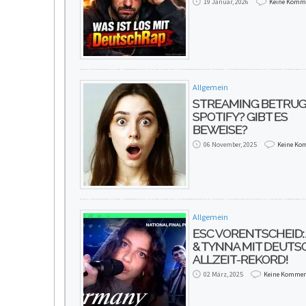
19 Januar, 2026
Keine Komm
Allgemein
STREAMING BETRUG
SPOTIFY? GIBT ES
BEWEISE?
06 November, 2025
Keine Ko
Allgemein
ESC VORENTSCHEID:
& TYNNA MIT DEUT
ALLZEIT-REKORD!
02 März, 2025
Keine Kommen