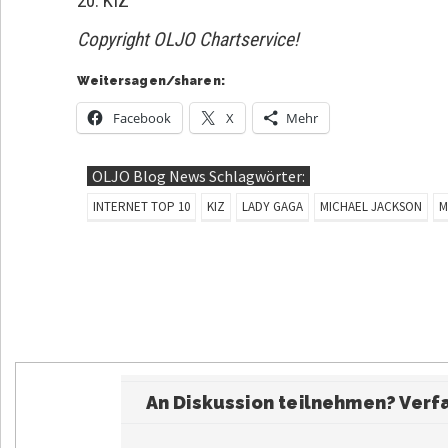
20. KIZ
Copyright OLJO Chartservice!
Weitersagen/sharen:
Facebook
X
Mehr
OLJO Blog News Schlagwörter:
INTERNET TOP 10
KIZ
LADY GAGA
MICHAEL JACKSON
M
An Diskussion teilnehmen? Ver