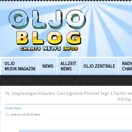
OLJO
ALLZEIT
RADI
NEWS
OLJO ZENTRALE
MUSIK MAGAZIN
NEWS
CHA
Ungläubiges Staunen: Castingshow Protest fegt X Factor w
Killing
Chart News
verfasst von OLJO-Team