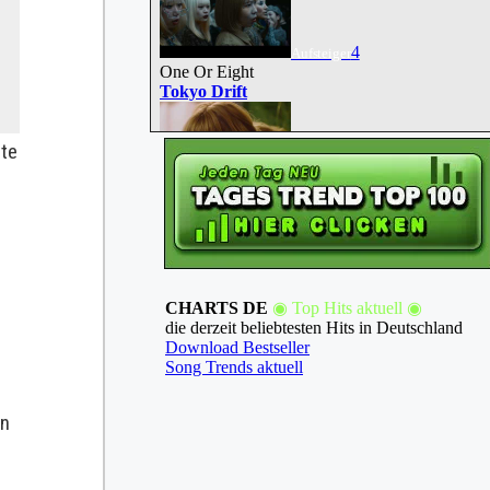
ste
s
en