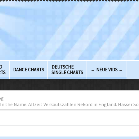
O
DEUTSCHE
DANCE CHARTS
→ NEUE VIDS ←
RTS
SINGLE CHARTS
eg
 In the Name: Allzeit Verkaufszahlen Rekord in England. Hasser S