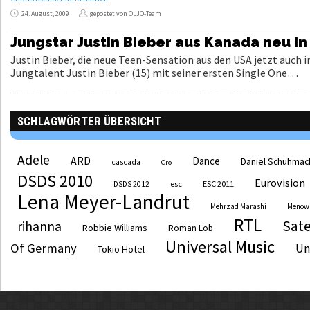
24. August, 2009
gepostet von OLJO-Team
Jungstar Justin Bieber aus Kanada neu i
Justin Bieber, die neue Teen-Sensation aus den USA jetzt auch 
Jungtalent Justin Bieber (15) mit seiner ersten Single One…
SCHLAGWÖRTER ÜBERSICHT
Adele
ARD
Dance
Daniel Schuhmac
cascada
Cro
DSDS 2010
Eurovision
esc
ESC 2011
DSDS 2012
Lena Meyer-Landrut
Mehrzad Marashi
Menow
RTL
Sate
rihanna
Robbie Williams
Roman Lob
Universal Music
Of Germany
Un
Tokio Hotel