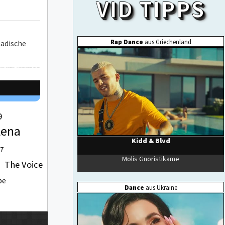
nadische
9
Lena
 7
The Voice
be