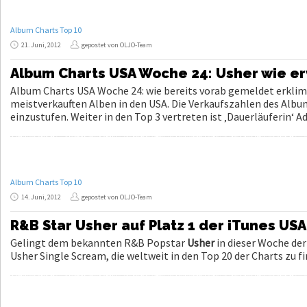
Album Charts Top 10
21. Juni, 2012
gepostet von OLJO-Team
Album Charts USA Woche 24: Usher wie erw
Album Charts USA Woche 24: wie bereits vorab gemeldet erklim
meistverkauften Alben in den USA. Die Verkaufszahlen des Album
einzustufen. Weiter in den Top 3 vertreten ist ‚Dauerläuferin‘ A
Album Charts Top 10
14. Juni, 2012
gepostet von OLJO-Team
R&B Star Usher auf Platz 1 der iTunes US
Gelingt dem bekannten R&B Popstar
Usher
in dieser Woche der
Usher Single Scream, die weltweit in den Top 20 der Charts zu fi