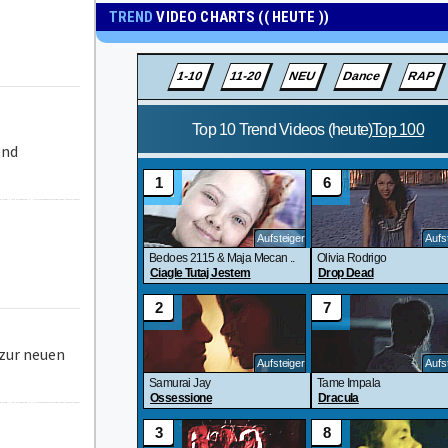
TREND
VIDEO CHARTS (( HEUTE ))
end
 zur neuen