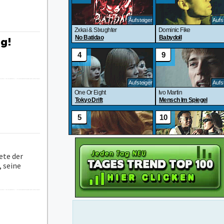
ng!
ete der
, seine