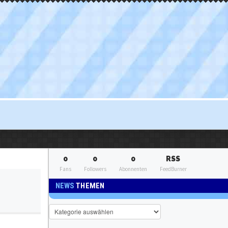
0
0
0
RSS
Fans
Followers
Abonnenten
FeedBurner
NEWS
THEMEN
News
Themen