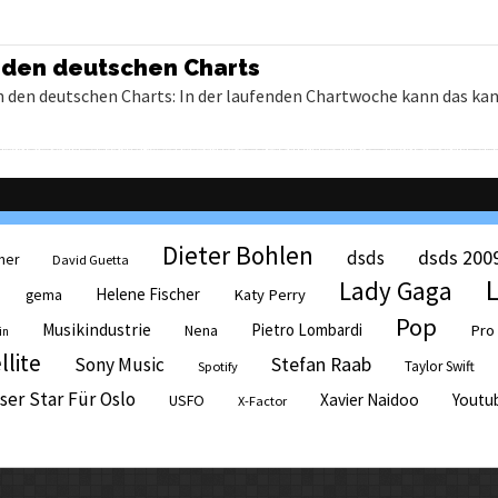
n den deutschen Charts
in den deutschen Charts: In der laufenden Chartwoche kann das ka
Dieter Bohlen
dsds 200
dsds
her
David Guetta
Lady Gaga
Helene Fischer
Katy Perry
gema
Pop
Musikindustrie
Pietro Lombardi
Pro
Nena
in
llite
Sony Music
Stefan Raab
Taylor Swift
Spotify
ser Star Für Oslo
Xavier Naidoo
Youtu
USFO
X-Factor