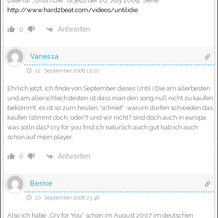
Date für „Until I Die“ ist jetzt der 20. July 2009. Siehe
http://www.hard2beat.com/videos/untilidie
Antworten
0
Vanessa
22. September 2008 15:10
Ehrlich jetzt, ich finde von September dieses Until i Die am allerbesten.
und am allerschlechstesten ist dass man den song null nicht zu kaufen
bekommt. es ist so zum heulen *schnief*. warum dürfen schweden das
kaufen (stimmt doch, oder?) und wir nicht? sind doch auch in europa,
was solln das? cry for ýou find ich natürlich auch gut hab ich auch
schon auf mein player.
Antworten
0
Bernie
20. September 2008 23:46
Also ich habe „Cry for You“ schon im August 2007 im deutschen