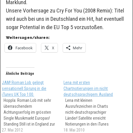
Marklund.
Unsere Vorhersage zu Cry For You (2008 Remix): Titel
wird auch bei uns in Deutschland ein Hit, hat eventuell
sogar Potential in die EU Top 5 vorzustoßen.
Weitersagen/sharen:
Facebook
X
Mehr
Ähnliche Beiträge
JAM! Roman Lob gelingt
Lena mit ersten
sensationell Sprung in die
Chartnotierungen im nicht
iTunes UK Top 100.
deutschsprachigem Ausland
Hoppla: Roman Lob mit sehr
Lena mit kleinen
überraschendem
Ausrufezeichen in Charts
Achtungserfolg im grössten
nicht-deutschsprachiger
Single Musikmarkt Europas!
Länder! Satellite erreicht
Standing Still ist in England zur
Notierungen in den iTunes
27. Mai 2012
Stunde der zweitbest
18. Mai 2010
Download Charts von