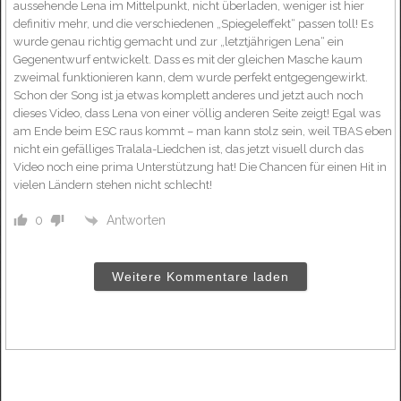
aussehende Lena im Mittelpunkt, nicht überladen, weniger ist hier
definitiv mehr, und die verschiedenen „Spiegeleffekt“ passen toll! Es
wurde genau richtig gemacht und zur „letztjährigen Lena“ ein
Gegenentwurf entwickelt. Dass es mit der gleichen Masche kaum
zweimal funktionieren kann, dem wurde perfekt entgegengewirkt.
Schon der Song ist ja etwas komplett anderes und jetzt auch noch
dieses Video, dass Lena von einer völlig anderen Seite zeigt! Egal was
am Ende beim ESC raus kommt – man kann stolz sein, weil TBAS eben
nicht ein gefälliges Tralala-Liedchen ist, das jetzt visuell durch das
Video noch eine prima Unterstützung hat! Die Chancen für einen Hit in
vielen Ländern stehen nicht schlecht!
Antworten
0
Weitere Kommentare laden