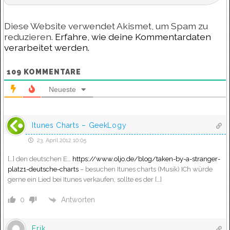
Diese Website verwendet Akismet, um Spam zu
reduzieren.
Erfahre, wie deine Kommentardaten
verarbeitet werden.
109
KOMMENTARE
Neueste
Itunes Charts – GeekLogy
23. April 2012 10:05
[…] den deutschen E…
https://www.oljo.de/blog/taken-by-a-stranger-
platz1-deutsche-charts
– besuchen Itunes charts (Musik) ICh würde
gerne ein Lied bei Itunes verkaufen, sollte es der […]
Antworten
0
Erik