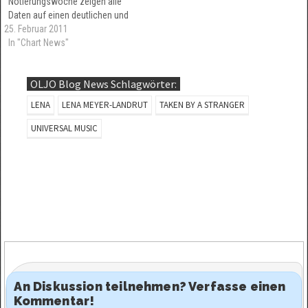
Notierungswoche zeigen alle
Daten auf einen deutlichen und
25. Februar 2011
anhaltenden Verkaufsrückgang
hin. Platz 1 kann von Lena
In "Chart News"
nicht verteidigt werden. Hat
Lena Pech, dann könnte es für
OLJO Blog News Schlagwörter:
sie in dieser Woche sogar
ganz blöd laufen.
LENA
LENA MEYER-LANDRUT
TAKEN BY A STRANGER
UNIVERSAL MUSIC
An Diskussion teilnehmen? Verfasse einen
Kommentar!