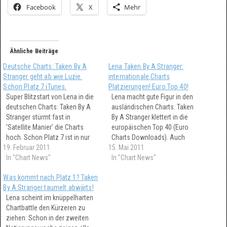
Facebook
X
Mehr
Ähnliche Beiträge
Deutsche Charts: Taken By A
Lena Taken By A Stranger:
Stranger geht ab wie Luzie.
internationale Charts
Schon Platz 7 iTunes.
Platzierungen! Euro Top 40!
Super Blitzstart von Lena in die
Lena macht gute Figur in den
deutschen Charts: Taken By A
ausländischen Charts. Taken
Stranger stürmt fast in
By A Stranger klettert in die
'Satellite Manier' die Charts
europäischen Top 40 (Euro
hoch. Schon Platz 7 ist in nur
Charts Downloads). Auch
19. Februar 2011
wenigen Minuten nach Ende
15. Mai 2011
Satellite findet nochmal einige
des Finales von Unser Song
In "Chart News"
tausend Käufer. Neben
In "Chart News"
Für Deutschland vom
Deutschland findet Lena für
Was kommt nach Platz 1? Taken
deutschen Eurovisionsbeitrag
ihre Songs in England die
By A Stranger taumelt abwärts!
erreicht. Es folgen im Artikel
meisten Käufer. Beste heutige
Lena scheint im knüppelharten
kontinuierlich weitere Updates!
Platzierung von Lena: Platz 7
Chartbattle den Kürzeren zu
heute bei iTunes…
ziehen: Schon in der zweiten