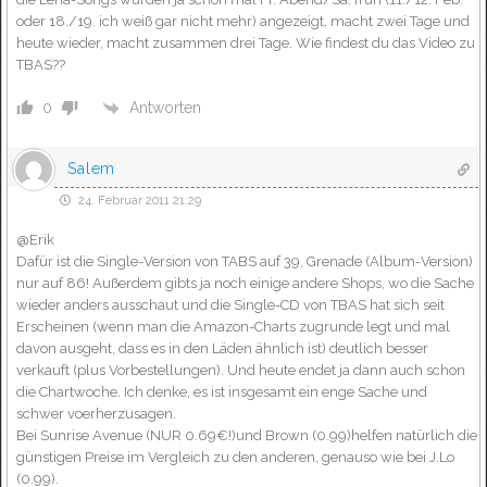
oder 18./19. ich weiß gar nicht mehr) angezeigt, macht zwei Tage und
heute wieder, macht zusammen drei Tage. Wie findest du das Video zu
TBAS??
Antworten
0
Salem
24. Februar 2011 21:29
@Erik
Dafür ist die Single-Version von TABS auf 39, Grenade (Album-Version)
nur auf 86! Außerdem gibts ja noch einige andere Shops, wo die Sache
wieder anders ausschaut und die Single-CD von TBAS hat sich seit
Erscheinen (wenn man die Amazon-Charts zugrunde legt und mal
davon ausgeht, dass es in den Läden ähnlich ist) deutlich besser
verkauft (plus Vorbestellungen). Und heute endet ja dann auch schon
die Chartwoche. Ich denke, es ist insgesamt ein enge Sache und
schwer voerherzusagen.
Bei Sunrise Avenue (NUR 0.69€!)und Brown (0.99)helfen natürlich die
günstigen Preise im Vergleich zu den anderen, genauso wie bei J.Lo
(0.99).