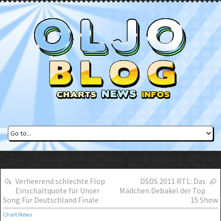
Verheerend schlechte Flop
DSDS 2011 RTL: Das
Einschaltquote für Unser
Mädchen Debakel der Top
Song Für Deutschland Finale
15 Show
Chart News