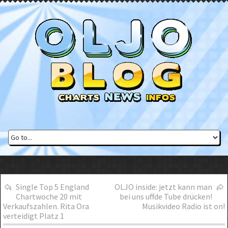
Single Top 5 England
OLJO inside: jetzt kann man
Chartwoche 20 mit
bei uns uffde Tube drücken!
Verkaufszahlen. Rita Ora
Musikvideo Radio ist on!
verteidigt Platz 1