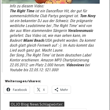
Info zu diesem Video:
The Right Time
ist ein Dancefloor Hit, der gut für
sommernächtliche Club Partys geeignet ist.
Tom Novy
ist ein bekannter DJ aus der Schweiz. Die prägnante
weibliche Leadstimme bei ‚The Right Time‘ wird von
der aus Wien stammenden Sängerin
Veralovesmusic
geliefert. Das Video ist, wie man sehen kann, im
Badeort
Miami Beach
/USA gedreht worden. Da kommt
doch glatt gleich Fernweh auf :-). Im Auto kommt das
Lied auch ganz gut. Macht Laune.
Der Song ‚The Right Time‘ ist beim deutschen Label
Kontor erschienen. Amazon MP3 Chartplatzierung
22.05.2012: um Platz 2.000 herum.
Videoviews
bei
Youtube bis 22.05.12: 521.000!
Weitersagen/sharen:
Facebook
X
Mehr
OLJO Blog News Schlagwörter: