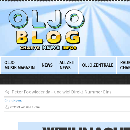
OLJO
ALLZEIT
RADI
NEWS
OLJO ZENTRALE
MUSIK MAGAZIN
NEWS
CHA
Peter Fox wieder da – und wie! Direkt Nummer Eins
Chart News
verfasst von OLJO-Team