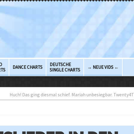
O
DEUTSCHE
DANCE CHARTS
→ NEUE VIDS ←
RTS
SINGLE CHARTS
Huch! Das ging diesmal schief. Mariah unbesiegbar. Twenty4T