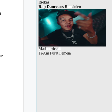
h
-
ne