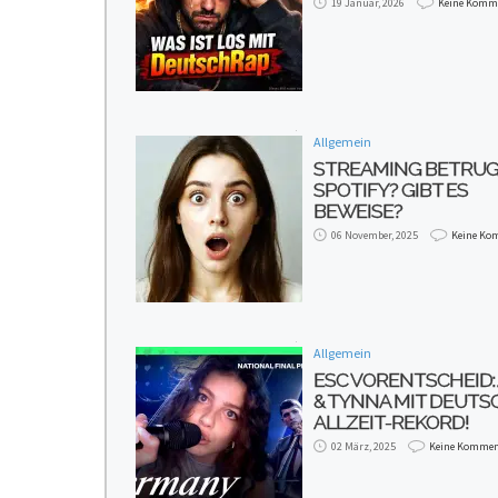
19 Januar, 2026
Keine Komm
Allgemein
STREAMING BETRUG
SPOTIFY? GIBT ES
BEWEISE?
06 November, 2025
Keine Ko
Allgemein
ESC VORENTSCHEID:
& TYNNA MIT DEUT
ALLZEIT-REKORD!
02 März, 2025
Keine Kommen