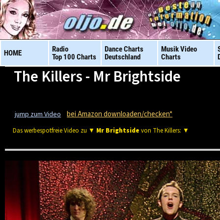
Radio
Dance Charts
Musik Video
HOME
Top 100 Charts
Deutschland
Charts
The Killers - Mr Brightside
bei Amazon downloaden/checken*
jump zum Video
Das werbespotfreie Video zu ▼
Mr Brightside
von The Killers: ▼