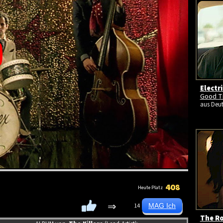
Electr
Good T
aus Deut
408
Heute Platz
⇒
14
The Ro