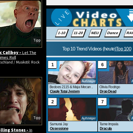
Tipp
ic Callboy -
Let The
imes Roll
schland / Musikstil: Rock
Tipp
lling Stones -
In