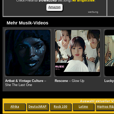
Check Preise für
DOWNLOAD
des Songs
Mr Brightside
:
Amazon
Mehr Musik-Videos
Artbat & Vintage Culture
–
Rescene
– Glow Up
Lucky
She The Last One
Afrika
DeutschRAP
Rock 100
Latino
HipHop R&