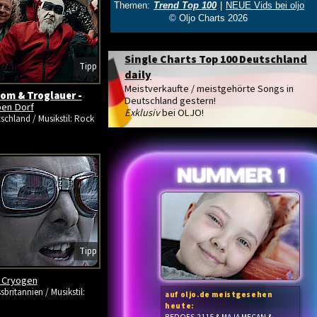
Single Charts Top 100 Deutschland
Tipp
daily
Meistverkaufte / meistgehörte Songs in
m & Troglauer -
Deutschland gestern!
ben Dorf
Exklusiv
bei OLJO!
schland / Musikstil: Rock
Tipp
-
Cryogen
sbritannien / Musikstil:
auf oljo.de meistgesehen
heute: