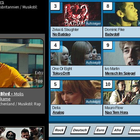
rs
sbritannien / Musikstil:
Extra
Tipp
s ansehen
 Blvd -
Molis
tikame
chenland / Musikstil: Rap