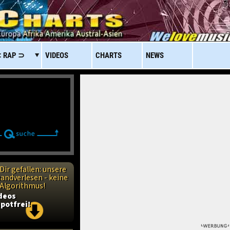
 RAP ⊃
VIDEOS
CHARTS
NEWS
Dir gefallen: unsere
handverlesen - keine
n Algorithmus!
ideos
potfrei!