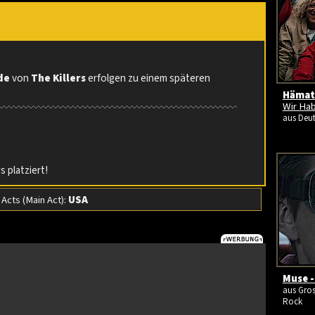
de
von
The Killers
erfolgen zu einem späteren
Hämato
Wir Ha
aus Deut
 platziert!
cts (Main Act):
USA
Muse 
aus Gros
Rock