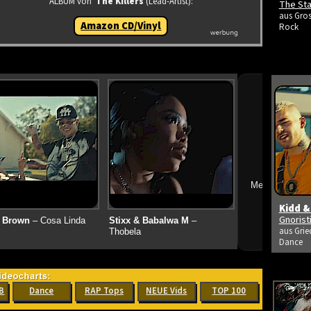
ALBUM von
The Killers
(Lead-Artist):
The Sta
aus Gros
Amazon CD/Vinyl
Rock
➔
Mehr neue Vid
Kidd &
Gnoris
 Brown
– Cosa Linda
Stixx & Babalwa M
–
aus Grie
Thobela
Dance
B
Dance
RAP Tops
NEUE Vids
TOP 100