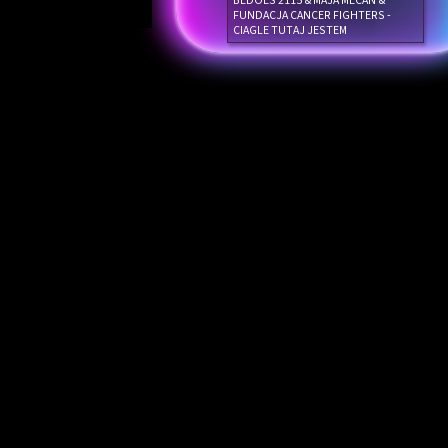
BEDOES 2115 & MAJA MECAN &
FUNDACJA CANCER FIGHTERS -
CIAGLE TUTAJ JESTEM