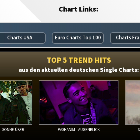
Chart Links:
Charts USA
Euro Charts Top 100
Charts Fra
TOP 5 TREND HITS
aus den aktuellen deutschen Single Charts:
 - SONNE ÜBER
PASHANIM - AUGENBLICK
S