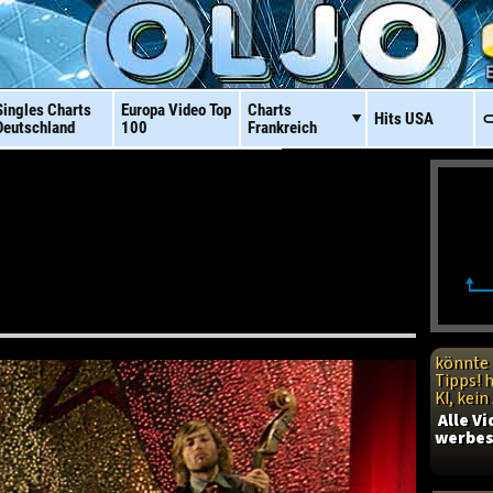
Singles Charts
Europa Video
Top
Charts
Hits
USA
⊂
Deutschland
100
Frankreich
könnte 
Tipps! 
KI, kei
Alle V
werbes