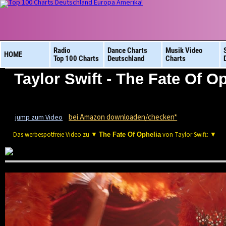
Radio
Dance Charts
Musik Video
HOME
Top 100 Charts
Deutschland
Charts
Taylor Swift - The Fate Of O
bei Amazon downloaden/checken*
jump zum Video
Das werbespotfreie Video zu ▼
von Taylor Swift: ▼
The Fate Of Ophelia