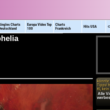
Singles Charts
Europa Video
Top
Charts
Hits
USA
⊂
Deutschland
100
Frankreich
phelia
könnte 
Tipps! 
KI, kei
Alle V
werbes