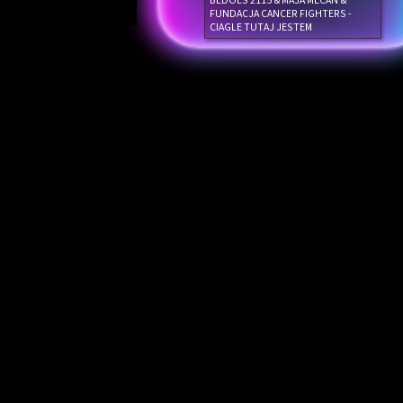
BEDOES 2115 & MAJA MECAN &
FUNDACJA CANCER FIGHTERS -
CIAGLE TUTAJ JESTEM