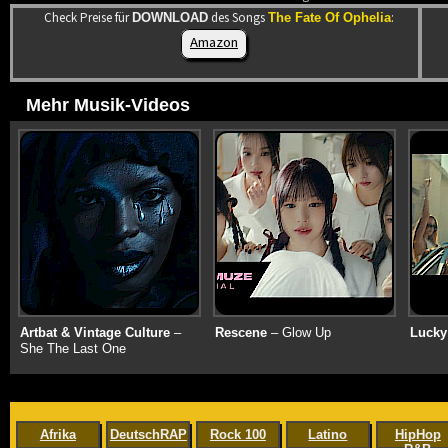
Check Preise für
des Songs
:
DOWNLOAD
The Fate Of Ophelia
Amazon
Mehr Musik-Videos
Artbat & Vintage Culture
–
Rescene
– Glow Up
Lucky
She The Last One
Afrika
DeutschRAP
Rock 100
Latino
HipHop