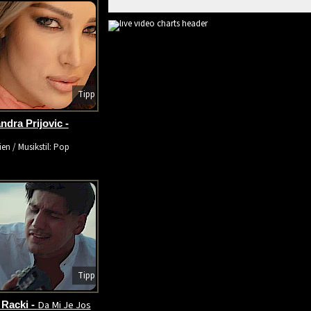
Tipp
ndra Prijovic -
ien / Musikstil: Pop
Tipp
Da Mi Je Jos
Racki -