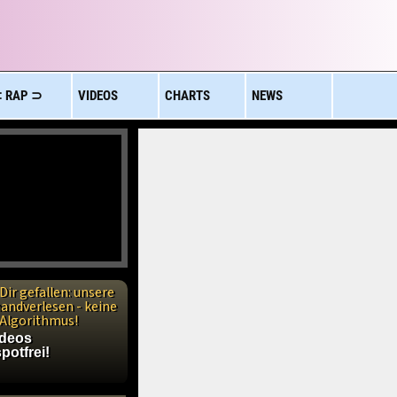
 RAP ⊃
VIDEOS
CHARTS
NEWS
Dir gefallen: unsere
handverlesen - keine
n Algorithmus!
ideos
potfrei!