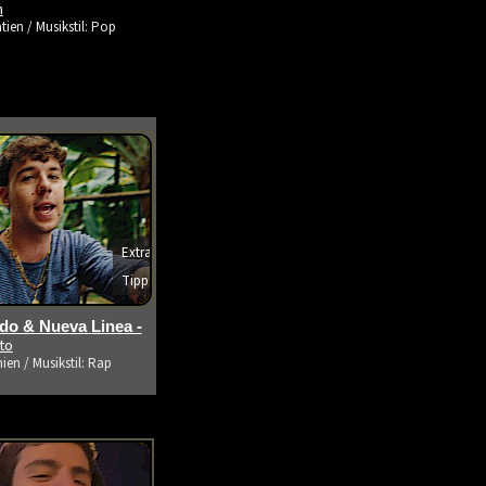
m
tien / Musikstil: Pop
Extra
Tipp
s ansehen
o & Nueva Linea -
ito
ien / Musikstil: Rap