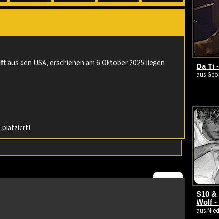
:
aus den USA, erschienen am 6.Oktober 2025 liegen
ft
Da Ti 
aus Geor
platziert!
S10 &
Wolf -
aus Nied