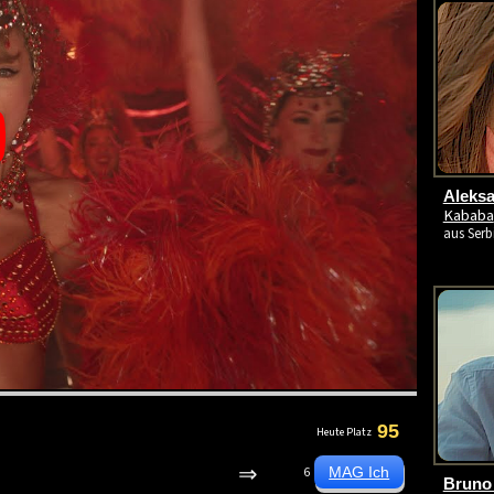
Aleksa
Kababa
aus Serb
95
Heute Platz
⇒
6
Bruno 