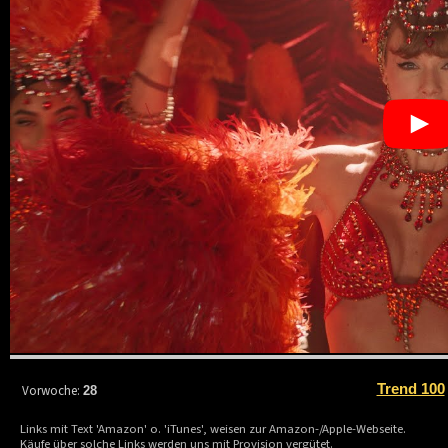
Trend 100
Vorwoche:
28
Links mit Text 'Amazon' o. 'iTunes', weisen zur Amazon-/Apple-Webseite.
Käufe über solche Links werden uns mit Provision vergütet.