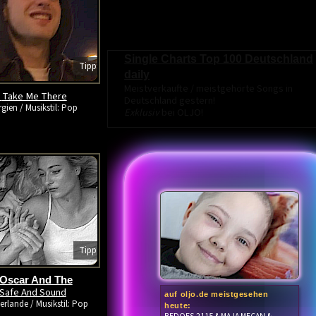
Single Charts Top 100 Deutschland
Tipp
daily
Meistverkaufte / meistgehörte Songs in
Take Me There
-
Deutschland gestern!
gien / Musikstil: Pop
Exklusiv
bei OLJO!
Tipp
 Oscar And The
Safe And Sound
auf oljo.de meistgesehen
erlande / Musikstil: Pop
heute: