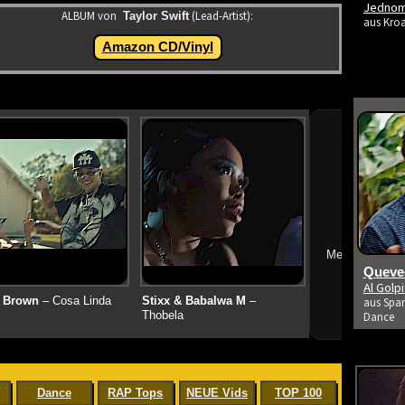
Jedno
ALBUM von
(Lead-Artist):
Taylor Swift
aus Kroa
Amazon CD/Vinyl
➔
Mehr neue Vid
Queved
Al Golp
 Brown
– Cosa Linda
Stixx & Babalwa M
–
aus Span
Thobela
Dance
Dance
RAP Tops
NEUE Vids
TOP 100