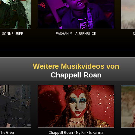
 - SONNE ÜBER
PASHANIM - AUGENBLICK
S
Weitere Musikvideos von
Chappell Roan
The Giver
Chappell Roan - My Kink Is Karma