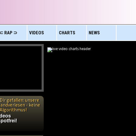
⊂ RAP ⊃
VIDEOS
CHARTS
NEWS
Dir gefallen: unsere
handverlesen - keine
n Algorithmus!
ideos
potfrei!