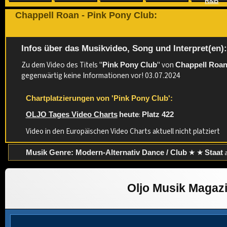
R&B
Chappell Roan - Pink Pony Club:
Infos über das Musikvideo, Song und Interpret(en)
Zu dem Video des Titels "
" von
Pink Pony Club
Chappell Roa
gegenwärtig keine Informationen vor! 03.07.2024
Chartplatzierungen von 'Pink Pony Club':
:
OLJO Tages Video Charts
heute
Platz 422
Video in den Europäischen Video Charts aktuell nicht platziert
★ ★
a
Musik Genre: Modern-Alternativ Dance / Club
Staat
Oljo Musik Magaz