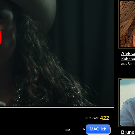
Aleksa
Kababa
aus Serb
422
Heute Platz
⇒
16
Bruno 