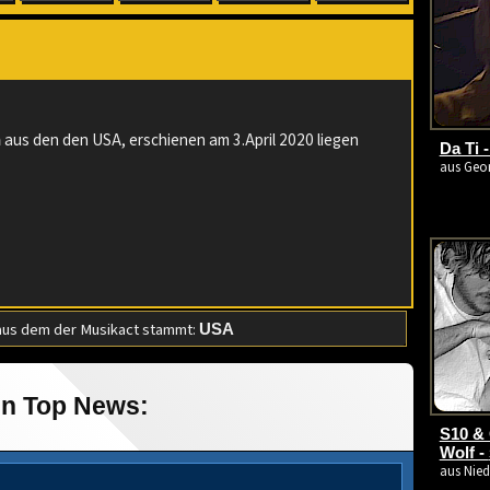
:
aus den den USA, erschienen am 3.April 2020 liegen
n
Da Ti 
aus Geor
us dem der Musikact stammt:
USA
in Top News:
S10 &
Wolf -
aus Nied