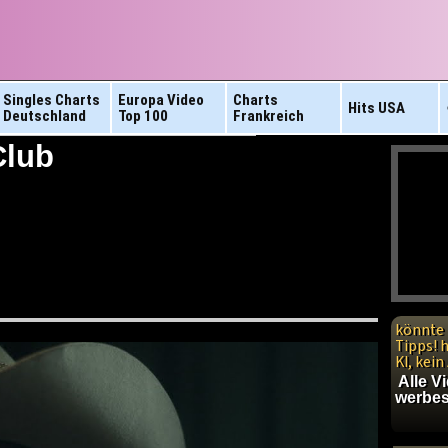
Singles Charts
Europa Video
Charts
Hits
USA
Deutschland
Top 100
Frankreich
Club
könnte 
Tipps! 
KI, kei
Alle V
werbes