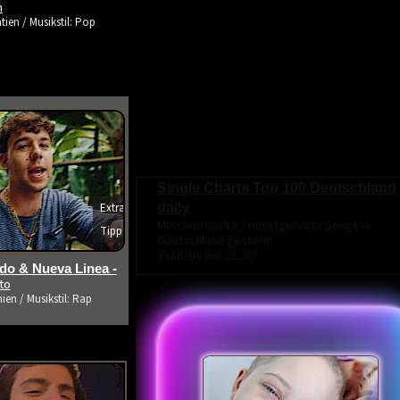
m
tien / Musikstil: Pop
Single Charts Top 100 Deutschland
daily
Extra
Meistverkaufte / meistgehörte Songs in
Tipp
Deutschland gestern!
s ansehen
Exklusiv
bei OLJO!
o & Nueva Linea -
ito
ien / Musikstil: Rap