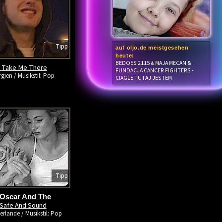
Tipp
auf oljo.de meistgesehen
heute:
BEDOES 2115 & MAJA MECAN &
Take Me There
-
FUNDACJA CANCER FIGHTERS -
gien / Musikstil: Pop
CIAGLE TUTAJ JESTEM
Tipp
 Oscar And The
Safe And Sound
erlande / Musikstil: Pop