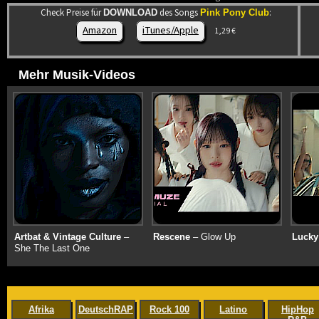
Check Preise für
des Songs
:
DOWNLOAD
Pink Pony Club
Amazon
iTunes/Apple
1,29 €
Mehr Musik-Videos
Artbat & Vintage Culture
–
Rescene
– Glow Up
Lucky
She The Last One
Afrika
DeutschRAP
Rock 100
Latino
HipHop