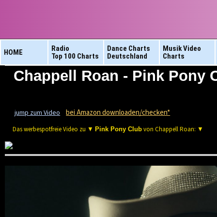
Radio
Dance Charts
Musik Video
HOME
Top 100 Charts
Deutschland
Charts
Chappell Roan - Pink Pony 
bei Amazon downloaden/checken*
jump zum Video
Das werbespotfreie Video zu ▼
von Chappell Roan: ▼
Pink Pony Club