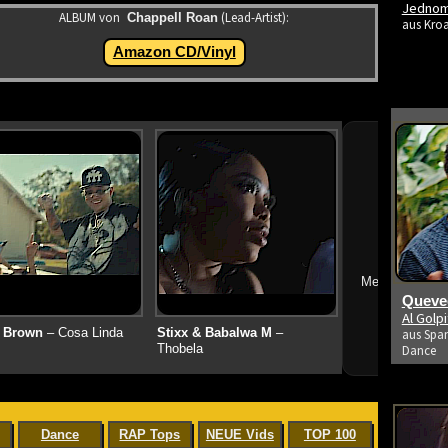
Jedno
ALBUM von
(Lead-Artist):
Chappell Roan
aus Kroa
Amazon CD/Vinyl
➔
Mehr neue Vid
Queved
Al Golp
 Brown
– Cosa Linda
Stixx & Babalwa M
–
aus Span
Thobela
Dance
Dance
RAP Tops
NEUE Vids
TOP 100