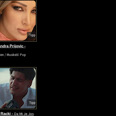
Tipp
ndra Prijovic -
ien / Musikstil: Pop
Tipp
Da Mi Je Jos
Racki -