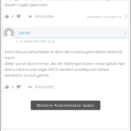
blauen Augen gewinnen.
Antworten
0
Antworten anzeigen
(1)
Jason
5. Dezember 2012 19:32
wenn die jury entscheidet ist doch der kulleraugenmfaktor GERADE
hoch!!
dieter war es doch immer, der die 16jährigen küken weiter gelobt hat!
benny herd wurde sogar NACH seintem ausstieg von bohlen
persönlich zurück geholt!
Antworten
0
Weitere Kommentare laden