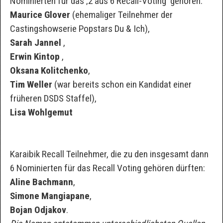
Nominierten für das ‚2 aus 6 Recall-Voting‘ gehören:
Maurice Glover
(ehemaliger Teilnehmer der
Castingshowserie Popstars Du & Ich),
Sarah Jannel
,
Erwin Kintop
,
Oksana Kolitchenko
,
Tim Weller
(war bereits schon ein Kandidat einer
früheren DSDS Staffel),
Lisa Wohlgemut
Karaibik Recall Teilnehmer, die zu den insgesamt dann
6 Nominierten für das Recall Voting gehören dürften:
Aline Bachmann
,
Simone Mangiapane
,
Bojan Odjakov
.