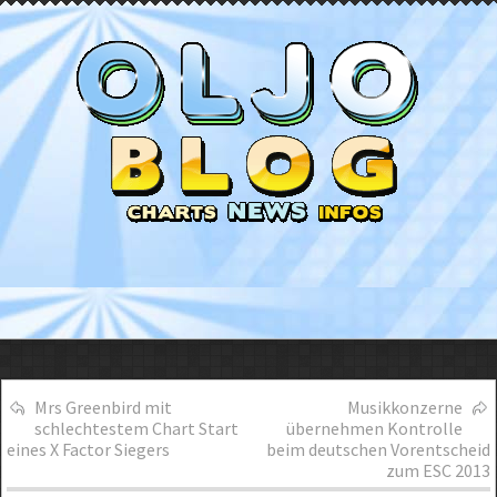
Mrs Greenbird mit
Musikkonzerne
schlechtestem Chart Start
übernehmen Kontrolle
eines X Factor Siegers
beim deutschen Vorentscheid
zum ESC 2013