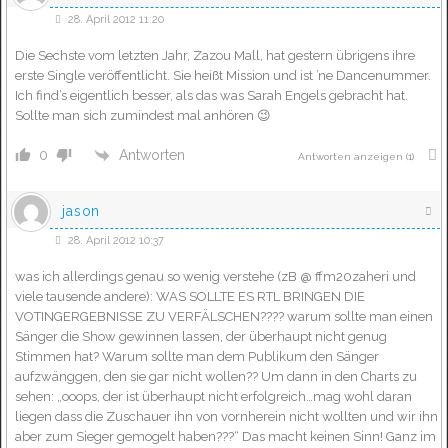
28. April 2012 11:20
Die Sechste vom letzten Jahr, Zazou Mall, hat gestern übrigens ihre
erste Single veröffentlicht. Sie heißt Mission und ist ’ne Dancenummer.
Ich find’s eigentlich besser, als das was Sarah Engels gebracht hat.
Sollte man sich zumindest mal anhören 😉
Antworten
0
Antworten anzeigen
(1)
jason
28. April 2012 10:37
was ich allerdings genau so wenig verstehe (zB @ ffm20zaheri und
viele tausende andere): WAS SOLLTE ES RTL BRINGEN DIE
VOTINGERGEBNISSE ZU VERFÄLSCHEN???? warum sollte man einen
Sänger die Show gewinnen lassen, der überhaupt nicht genug
Stimmen hat? Warum sollte man dem Publikum den Sänger
aufzwänggen, den sie gar nicht wollen?? Um dann in den Charts zu
sehen: „ooops, der ist überhaupt nicht erfolgreich…mag wohl daran
liegen dass die Zuschauer ihn von vornherein nicht wollten und wir ihn
aber zum Sieger gemogelt haben???“ Das macht keinen Sinn! Ganz im