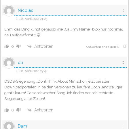
Nicolas
28. April 2012 21:23
Ehm, das Ding klingt genauso wie „Call my Name“ bloß nur nochmal
neu aufgewärmt?! 😀
Antworten
0
Antworten anzeigen
(1)
oli
28. April 2012 19:42
DSDS-Siegersong „Don’t Think About Me“ schon jetzt bei allen
Downloadportalen in beiden Versionen zu kaufen! Doch langweiliger
geht’s kaum! Ganz schwacher Song! Ich finden der schlechteste
Siegersong aller Zeiten!
Antworten
0
Dam