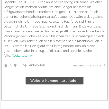
Gegenteil: es HILFT RTL doch anhand des Votings zu sehen: welcher
Sänger hat die meisten Anrufe, welcher Sänger hat somit die
erfolgsversprechendere Karriere. Und genau DEN dann natürlich
dementsprechend als Superstar aufzubauen Das wäre ja das gleiche,
als wenn ich ne Umfrage mache: welche Haarfarbe steht mir am
besten, ich die Umfrage fälsche und mich dann am Ende wundere,
warum niemandem meine Haarfarbe gefällt. Klar: mit entsprechenden
Reportagen versuchen sie so ein bisschen den Zuschauergeschmack
zu lenken (was sicher auch so ein bisscchen so ein Machtspiel von RTL
ist) —-> womit ich Bezug auf den Eintrag nehme, den ich zuvor
geschrieben habe, in Bezug auf die Luca und Daniele -Sache.
falls
…
Weiterlesen »
Antworten
0
Antworten anzeigen
(1)
Weitere Kommentare laden