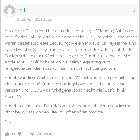
Nik
28. April 2012 21:44
Als ich den Titel gehört habe, merkte ich, wie gut “Standing Still“ doch
ist, auf jeden Fall im Vergleich. So schlecht. Alle ‚The Voice‘ Siegersongs
waren besser als dieses Lied. Klingt wie ein Mix aus “Cal My Name“ und
irgendwelcher Schlagermusik, allein schon die Texte. Klingt als hätte
Bohlen sich vor einer Woche das unter der Dusche ausgedacht. Mega
enttäuscht. Ein Glück habe ich nur beim Siegersong kurz
reingeschalten, denn das konnte man sich nicht lang antun.
Ansich war diese Staffel zum Kotzen. RTL hat was falsch gemacht. Lag
nicht nur an der Häufung von Castingshows. DSDS hat an Niveau
verloren und ‚DSDS Kids‘ wird genauso schlecht wie “Don’t Think
About Me“.
Ansich mag ich aber Daniele’s Version mehr, auch wenn das diesmal
nicht heißt, dass ich den Titel mir oft anhören möchte.
Nik
Antworten
0