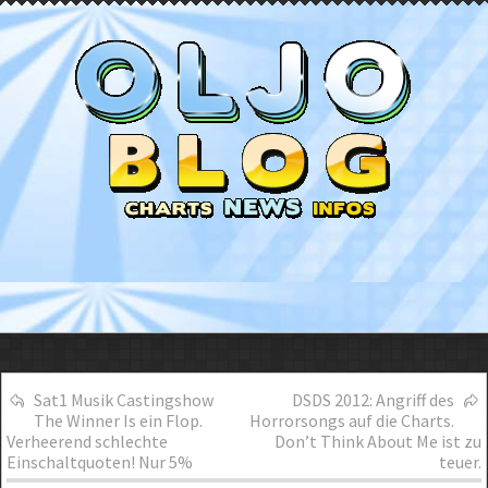
Sat1 Musik Castingshow
DSDS 2012: Angriff des
The Winner Is ein Flop.
Horrorsongs auf die Charts.
Verheerend schlechte
Don’t Think About Me ist zu
Einschaltquoten! Nur 5%
teuer.