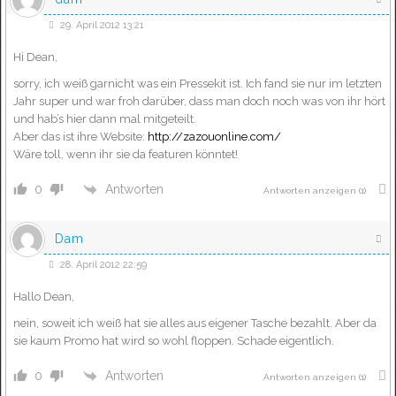
29. April 2012 13:21
Hi Dean,
sorry, ich weiß garnicht was ein Pressekit ist. Ich fand sie nur im letzten
Jahr super und war froh darüber, dass man doch noch was von ihr hört
und hab’s hier dann mal mitgeteilt.
Aber das ist ihre Website:
http://zazouonline.com/
Wäre toll, wenn ihr sie da featuren könntet!
Antworten
0
Antworten anzeigen
(1)
Dam
28. April 2012 22:59
Hallo Dean,
nein, soweit ich weiß hat sie alles aus eigener Tasche bezahlt. Aber da
sie kaum Promo hat wird so wohl floppen. Schade eigentlich.
Antworten
0
Antworten anzeigen
(1)