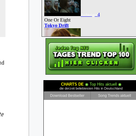
und
te