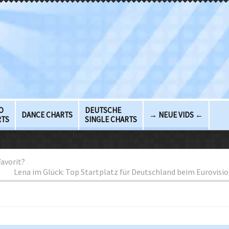
O
DEUTSCHE
DANCE CHARTS
→ NEUE VIDS ←
RTS
SINGLE CHARTS
Favorit?
Lena im Glück: Top Startplatz für Deutschland beim Eurovisio