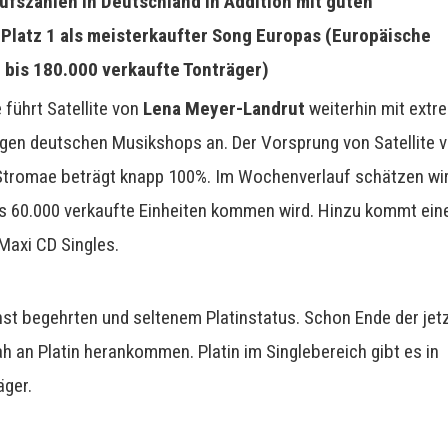
aufszahlen in Deutschland in Addition mit guten
 Platz 1 als meisterkaufter Song Europas (Europäische
0 bis 180.000 verkaufte Tonträger)
führt Satellite von
Lena Meyer-Landrut
weiterhin mit extr
igen deutschen Musikshops an. Der Vorsprung von Satellite 
tromae beträgt knapp 100%. Im Wochenverlauf schätzen wir
is 60.000 verkaufte Einheiten kommen wird. Hinzu kommt ein
Maxi CD Singles.
hst begehrten und seltenem Platinstatus. Schon Ende der jet
h an Platin herankommen. Platin im Singlebereich gibt es in
äger.