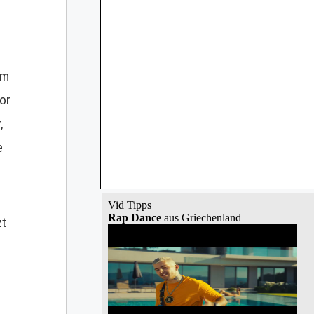
em
vor
,
e
zt