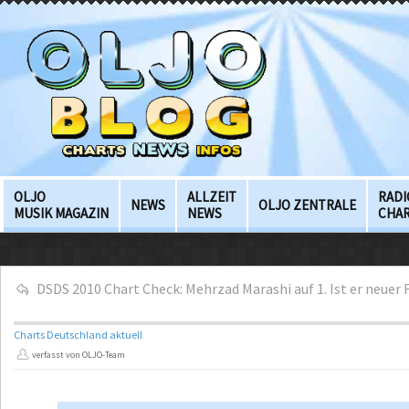
OLJO
ALLZEIT
RADI
NEWS
OLJO ZENTRALE
MUSIK MAGAZIN
NEWS
CHA
DSDS 2010 Chart Check: Mehrzad Marashi auf 1. Ist er neuer 
Charts Deutschland aktuell
verfasst von OLJO-Team