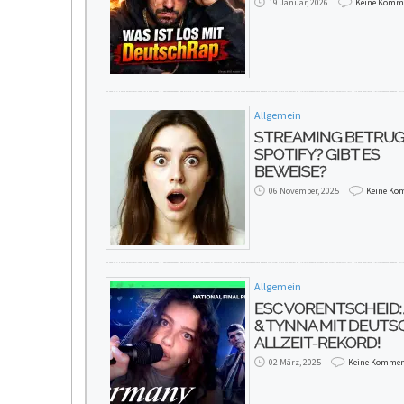
19 Januar, 2026
Keine Komm
Allgemein
STREAMING BETRUG
SPOTIFY? GIBT ES
BEWEISE?
06 November, 2025
Keine Ko
Allgemein
ESC VORENTSCHEID:
& TYNNA MIT DEUT
ALLZEIT-REKORD!
02 März, 2025
Keine Kommen