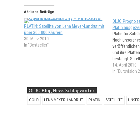
Ähnliche Beiträge
OLJO Prognose b
PLATIN: Satellite von Lena Meyer-Landrut mit
Platin ausgeze
über 300.000 Käufern
Platin für Satell
30. März 2010
Nach unserer v
In "Bestseller"
veröffentlichen
und ihre Platten
bestätigt: Satelli
Deutschland. Go
14. April 2010
noch eine Frage
In "Eurovision 
dauert es leide
OLJO Blog News Schlagwörter:
GOLD
LENA MEYER-LANDRUT
PLATIN
SATELLITE
UNSER