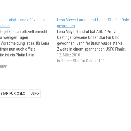
estätigt: Lena offiziell mit
Lena Meyer-Landrut hat Unser Star Für Oslo
ichnet
gewonnen
ite jetzt auch offiziell erreicht:
Lena Meyer-Landrut hat ARD / Pro 7
or wenigen Tagen
Castingshowserie Unser Star Für Oslo
 Vorabmeldung ist es für Lena
gewonnen. Jennifer Braun wurde starke
firma nun auch offiziell
Zweite in einem spannenden USFO Finale.
te ist ein Platin Hit in
12. März 2010
ld in Österreich ist auch nur
In "Unser Star für Oslo 2010"
 der Zeit. In der Schweiz
2009"
r noch…
 STAR FÜR OSLO
USFO