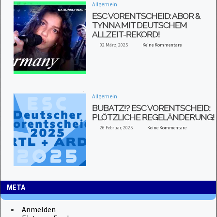
Allgemein
ESC VORENTSCHEID: ABOR &
TYNNA MIT DEUTSCHEM
ALLZEIT-REKORD!
02 März, 2025
Keine Kommentare
Allgemein
BUBATZ!? ESC VORENTSCHEID:
PLÖTZLICHE REGELÄNDERUNG!
26 Februar, 2025
Keine Kommentare
META
Anmelden