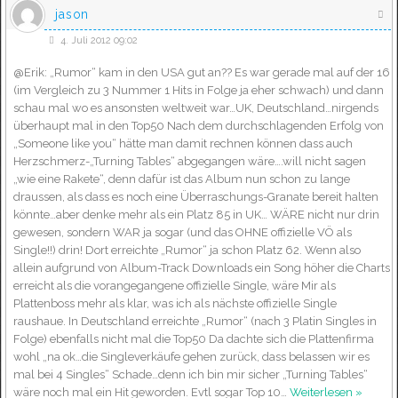
jason
4. Juli 2012 09:02
@Erik: „Rumor“ kam in den USA gut an?? Es war gerade mal auf der 16
(im Vergleich zu 3 Nummer 1 Hits in Folge ja eher schwach) und dann
schau mal wo es ansonsten weltweit war…UK, Deutschland…nirgends
überhaupt mal in den Top50 Nach dem durchschlagenden Erfolg von
„Someone like you“ hätte man damit rechnen können dass auch
Herzschmerz-„Turning Tables“ abgegangen wäre….will nicht sagen
„wie eine Rakete“, denn dafür ist das Album nun schon zu lange
draussen, als dass es noch eine Überraschungs-Granate bereit halten
könnte…aber denke mehr als ein Platz 85 in UK… WÄRE nicht nur drin
gewesen, sondern WAR ja sogar (und das OHNE offizielle VÖ als
Single!!) drin! Dort erreichte „Rumor“ ja schon Platz 62. Wenn also
allein aufgrund von Album-Track Downloads ein Song höher die Charts
erreicht als die vorangegangene offizielle Single, wäre Mir als
Plattenboss mehr als klar, was ich als nächste offizielle Single
raushaue. In Deutschland erreichte „Rumor“ (nach 3 Platin Singles in
Folge) ebenfalls nicht mal die Top50 Da dachte sich die Plattenfirma
wohl „na ok…die Singleverkäufe gehen zurück, dass belassen wir es
mal bei 4 Singles“ Schade…denn ich bin mir sicher „Turning Tables“
wäre noch mal ein Hit geworden. Evtl sogar Top 10
…
Weiterlesen »