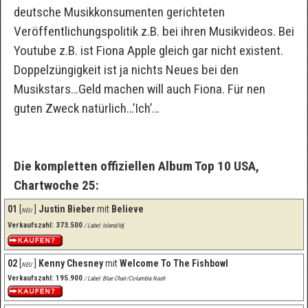
deutsche Musikkonsumenten gerichteten
Veröffentlichungspolitik z.B. bei ihren Musikvideos. Bei
Youtube z.B. ist Fiona Apple gleich gar nicht existent.
Doppelzüngigkeit ist ja nichts Neues bei den
Musikstars…Geld machen will auch Fiona. Für nen
guten Zweck natürlich…’Ich’…
Die kompletten offiziellen Album Top 10 USA,
Chartwoche 25:
01
[
]
Justin Bieber
mit
Believe
NEU
Verkaufszahl: 373.500
/ Label: Island/Idj
02
[
]
Kenny Chesney
mit
Welcome To The Fishbowl
NEU
Verkaufszahl: 195.900
/ Label: Blue Chair/Columbia Nash