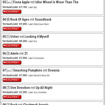
03
[
]
Fiona Apple
mit
Idler Wheel Is Wiser Than The
NEU
Verkaufszahl: 67.100
/ Label: Epic
04
[8]
Rock Of Ages
mit
Soundtrack
Verkaufszahl: 49.600
/ Label: Watertower Music
05
[1]
Usher
mit
Looking 4 Myself
Verkaufszahl: 48.200
/ Label: Rca
06
[3]
Adele
mit
21
Verkaufszahl: 47.500
/ Label: Xl/Columbia
07
[
]
Smashing Pumpkins
mit
Oceania
NEU
Verkaufszahl: 47.300
/ Label: Martha’S Music/Els
08
[7]
One Direction
mit
Up All Night
Verkaufszahl: 42.200
/ Label: Syco/Columbia
09
[2]
Rush
mit
Clockwork Angels