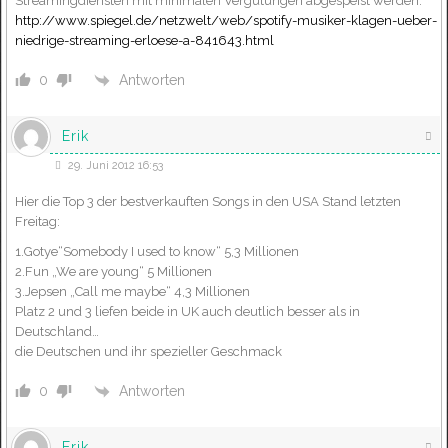
Streamingdiensten mit minimalen Vergütungen abgespeist werden.
http://www.spiegel.de/netzwelt/web/spotify-musiker-klagen-ueber-
niedrige-streaming-erloese-a-841643.html
Antworten
0
Erik
29. Juni 2012 16:53
Hier die Top 3 der bestverkauften Songs in den USA Stand letzten
Freitag:
1.Gotye“Somebody I used to know“ 5,3 Millionen
2.Fun „We are young“ 5 Millionen
3.Jepsen „Call me maybe“ 4,3 Millionen
Platz 2 und 3 liefen beide in UK auch deutlich besser als in
Deutschland…
die Deutschen und ihr spezieller Geschmack
Antworten
0
Erik