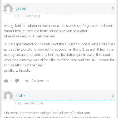
jason
2. Juli 2012 17:51
witzig, kritiker scheinen meine idee, dass adeles erfolg unter anderem
darauf beruht, weil die leute müde sind von sexueller
überstimulierung in den medien
„Critics speculated on the nature of the album’s success with audiences
across the world and viewed its reception in the U.S. as a shift from the
overtly sexual and sonically bombastic status quo. In 2012, the album
won the Grammy Award for Album of the Year and the BRIT Award for
British Album of the Year.“
quelle: wikipedia
Antworten
0
Peter
29. Juni 2012 19:02
Ein recht interessanter Spiegel-Artikel wie Künstler von