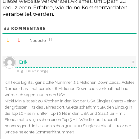
Diese Website verwendet Akismet, um Spam zu
reduzieren.
Erfahre, wie deine Kommentardaten
verarbeitet werden.
12
KOMMENTARE
Neueste
Erik
5. Juli 2012 01:54
Ich liebe Lights… ganz tolle Nummer, 2,1 Millionen Downloads… Adeles
Rumour has it hat bereits 1,8 Millionen Downloads verkuaft not bad
würde ich sagen, nur in den USA.
Nicki Minja ist seit 20 Wochen in den Top der USA Singles Charts – einer
der grössten Hits des Jahres dort. Guetta schafft mit SIA den Einzug in
die Top 10 – sein fünfter Top 10 Hit in den USA und Sias 2.ter – mit
Florida hatte sie ja schon einen Top 5 Hit. Whistle läuft überall
hervorragend. In Uk auch schon 300.000 Singles verkauft… trotz der
lyrics eine echte Sommerhitnummer!