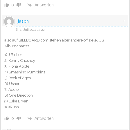
Antworten
0
jason
4. Juli 2012 17:22
also auf BILLBOARD.com stehen aber andere offizielel US
Albumcharts!!
1) J Bieber
2) Kenny Chesney
3) Fiona Apple
4) Smashing Pumpkins
5) Rock of Ages
6) Usher
7) Adele
8) One Direction
9) Luke Bryan
10)Rush
Antworten
0