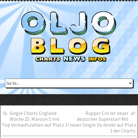
Single Charts England
Rapper Cro ist neuer
Woche 25. Maroon 5 mit
deutscher Superstar! Mit
Top Verkaufszahlen auf Platz 1!
neuer Single Du direkt auf Platz
1 der Charts.