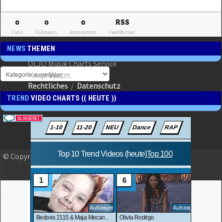
0
0
0
RSS
Fans
Followers
Abonnenten
FeedBurner
NEWS
THEMEN
OLJO Musik Charts Service
Impressum
Rechtliches
/
Datenschutz
TREND
VIDEO CHARTS (( HEUTE ))
© Copyright 2023 OLJO