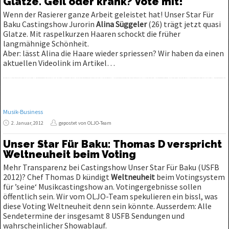
Glatze. Geil oder krank? Vote mit!
Wenn der Rasierer ganze Arbeit geleistet hat! Unser Star Für
Baku Castingshow Jurorin
Alina Süggeler
(26) trägt jetzt quasi
Glatze. Mit raspelkurzen Haaren schockt die früher
langmähnige Schönheit.
Aber: lässt Alina die Haare wieder spriessen? Wir haben da einen
aktuellen Videolink im Artikel…
Musik-Business
2. Januar, 2012
gepostet von OLJO-Team
Unser Star Für Baku: Thomas D verspricht
Weltneuheit beim Voting
Mehr Transparenz bei Castingshow Unser Star Für Baku (USFB
2012)? Chef Thomas D kündigt
Weltneuheit
beim Votingsystem
für ’seine‘ Musikcastingshow an. Votingergebnisse sollen
öffentlich sein. Wir vom OLJO-Team spekulieren ein bissl, was
diese Voting Weltneuheit denn sein könnte. Ausserdem: Alle
Sendetermine der insgesamt 8 USFB Sendungen und
wahrscheinlicher Showablauf.