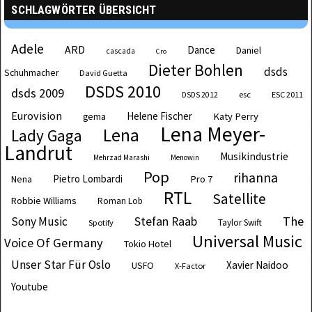
SCHLAGWÖRTER ÜBERSICHT
Adele
ARD
Dance
Daniel
cascada
Cro
Dieter Bohlen
dsds
Schuhmacher
David Guetta
DSDS 2010
dsds 2009
esc
ESC 2011
DSDS 2012
Eurovision
Helene Fischer
Katy Perry
gema
Lena Meyer-
Lena
Lady Gaga
Landrut
Musikindustrie
Mehrzad Marashi
Menowin
Pop
rihanna
Pietro Lombardi
Pro 7
Nena
RTL
Satellite
Robbie Williams
Roman Lob
The
Sony Music
Stefan Raab
Taylor Swift
Spotify
Universal Music
Voice Of Germany
Tokio Hotel
Unser Star Für Oslo
Xavier Naidoo
USFO
X-Factor
Youtube