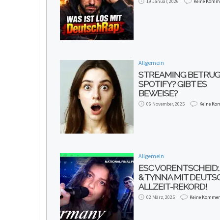
19 Januar, 2026
Keine Komm
Allgemein
STREAMING BETRUG
SPOTIFY? GIBT ES
BEWEISE?
06 November, 2025
Keine Ko
Allgemein
ESC VORENTSCHEID:
& TYNNA MIT DEUT
ALLZEIT-REKORD!
02 März, 2025
Keine Kommen