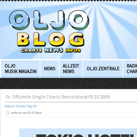
OLJO
ALLZEIT
RADI
NEWS
OLJO ZENTRALE
MUSIK MAGAZIN
NEWS
CHA
Offizielle Single Charts Deutschland 09.10.2009
Album Charts Top 10
verfasst von OLJO-Team