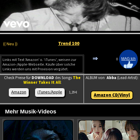
Trend 100
(( Neu ))
⇒
0
Links mit Text 'Amazon' o. 'iTunes', weisen zur
Amazon-/Apple-Webseite. Käufe über solche
Links werden uns mit Provision vergütet.
Check Preise für
DOWNLOAD
des Songs
The
ALBUM von
Abba
(Lead-Artist):
Winner Takes It All
:
Amazon
iTunes/Apple
1,29 €
Amazon CD/Vinyl
Mehr Musik-Videos