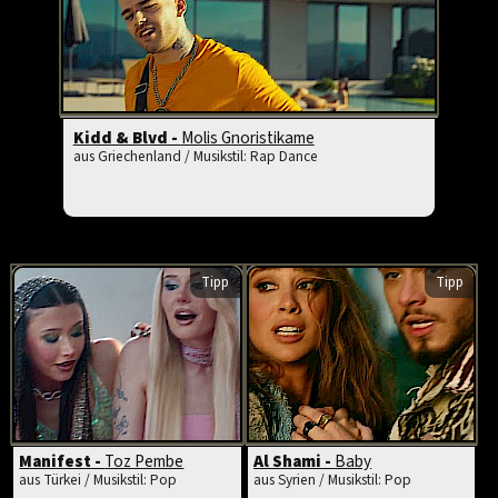
Kidd & Blvd -
Molis Gnoristikame
aus Griechenland / Musikstil: Rap Dance
Tipp
Tipp
Manifest -
Toz Pembe
Al Shami -
Baby
aus Türkei / Musikstil: Pop
aus Syrien / Musikstil: Pop