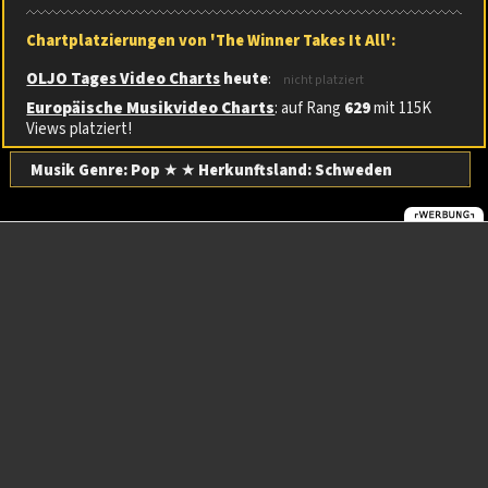
Chartplatzierungen von 'The Winner Takes It All':
OLJO Tages Video Charts
heute
:
nicht platziert
Europäische Musikvideo Charts
: auf Rang
629
mit 115K
Views platziert!
Musik Genre: Pop
★ ★
Herkunftsland:
Schweden