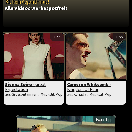
KI, kein Algorithmus!
Alle Videos werbespotfrei!
Tipp
Tipp
Sienna Spiro -
Great
Cameron Whitcomb -
Expectation
Kingdom Of Fear
aus Grossbritannien / Musikstil: Pop
aus Kanada / Musikstil: Pop
Extra Tipp