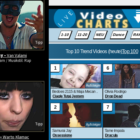
Tipp
y -
Van Valami
rn / Musikstil: Rap
Tipp
 -
Warto Klamac