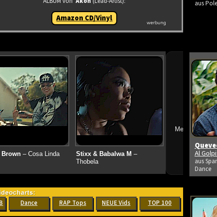
ALBUM von
Akon
(Lead-Artist):
aus Pole
Amazon CD/Vinyl
➔
Mehr neue Vid
Queved
Al Golp
 Brown
– Cosa Linda
Stixx & Babalwa M
–
aus Span
Thobela
Dance
B
Dance
RAP Tops
NEUE Vids
TOP 100