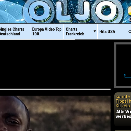
Singles Charts
Europa Video
Top
Charts
Hits
USA
⊂
Deutschland
100
Frankreich
könnte 
Tipps! 
KI, kei
Alle V
werbes