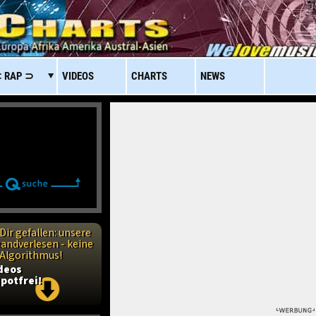
 RAP ⊃
VIDEOS
CHARTS
NEWS
Dir gefallen: unsere
handverlesen - keine
n Algorithmus!
ideos
potfrei!