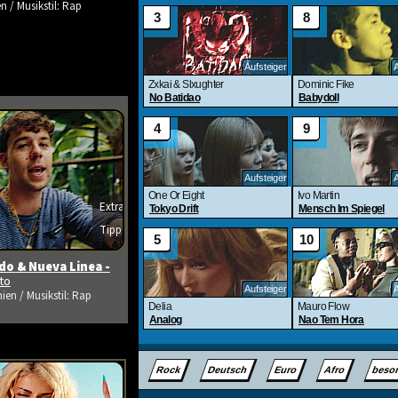
n / Musikstil: Rap
Extra
Tipp
s ansehen
o & Nueva Linea -
ito
ien / Musikstil: Rap