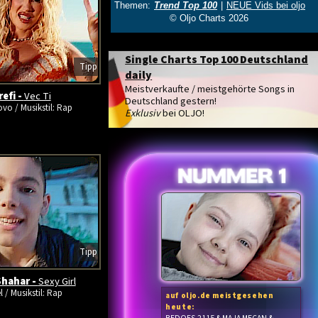
Single Charts Top 100 Deutschland
Tipp
daily
Meistverkaufte / meistgehörte Songs in
refi -
Vec Ti
Deutschland gestern!
vo / Musikstil: Rap
Exklusiv
bei OLJO!
Tipp
hahar -
Sexy Girl
l / Musikstil: Rap
auf oljo.de meistgesehen
heute: