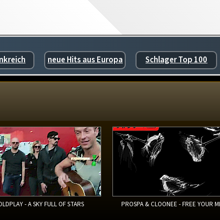
nkreich
neue Hits aus Europa
Schlager Top 100
OLDPLAY - A SKY FULL OF STARS
PROSPA & CLOONEE - FREE YOUR M