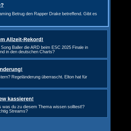
e?
aming Betrug den Rapper Drake betreffend. Gibt es
m Allzeit-Rekord!
 Song Baller die ARD beim ESC 2025 Finale in
nd in den deutschen Charts?
änderung!
rn? Regeländerung überrascht. Elton hat für
ew kassieren!
s was du zu diesem Thema wissen solltest!?
ichtig Streams?