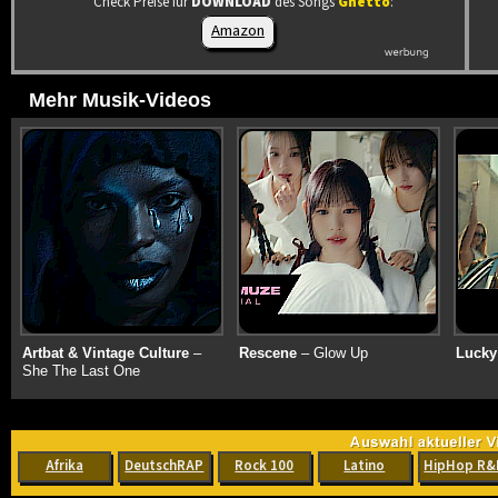
Check Preise für
DOWNLOAD
des Songs
Ghetto
:
Amazon
Mehr Musik-Videos
Artbat & Vintage Culture
–
Rescene
– Glow Up
Lucky
She The Last One
Afrika
DeutschRAP
Rock 100
Latino
HipHop R&