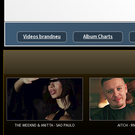
Videos brandneu
Album Charts
THE WEEKND & ANITTA - SAO PAULO
AITCH - R