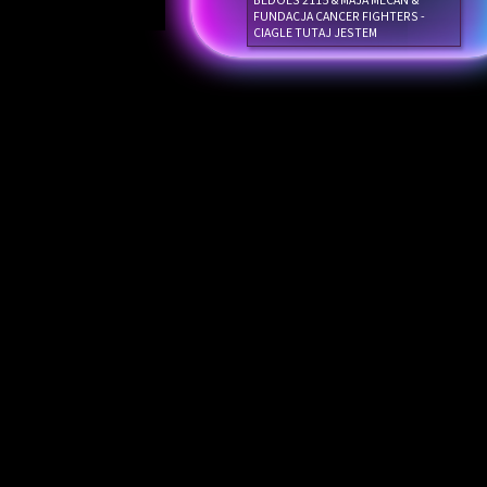
BEDOES 2115 & MAJA MECAN &
FUNDACJA CANCER FIGHTERS -
CIAGLE TUTAJ JESTEM