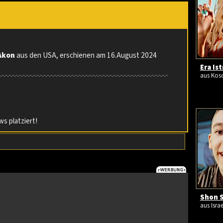
Akon
aus den USA, erschienen am 16.August 2024
Era Ist
aus Koso
s platziert!
Shon S
aus Israe