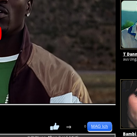
T Dann
aus Unga
⇒
0
Bambi