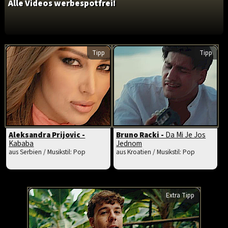
Alle Videos werbespotfrei!
Tipp
Tipp
Aleksandra Prijovic -
Bruno Racki -
Da Mi Je Jos
Kababa
Jednom
aus Serbien / Musikstil: Pop
aus Kroatien / Musikstil: Pop
Extra Tipp