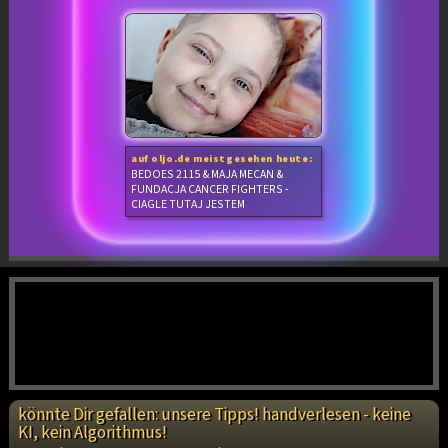
auf oljo.de meistgesehen heute:
BEDOES 2115 & MAJA MECAN &
FUNDACJA CANCER FIGHTERS -
CIAGLE TUTAJ JESTEM
könnte Dir gefallen: unsere Tipps! handverlesen - keine
KI, kein Algorithmus!