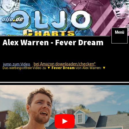
Menü
Alex Warren - Fever Dream
bei Amazon downloaden/checken*
jump zum Video
Das werbespotfreie Video zu ▼
Fever Dream
von Alex Warren: ▼