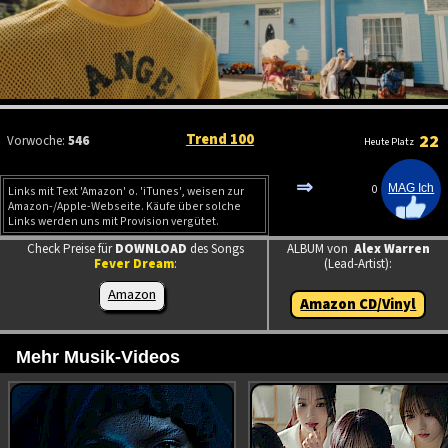
Trend 100
22
Vorwoche:
546
Heute Platz
⇒
0
Links mit Text 'Amazon' o. 'iTunes', weisen zur
Amazon-/Apple-Webseite. Käufe über solche
Links werden uns mit Provision vergütet.
Check Preise für
DOWNLOAD
des Songs
ALBUM von
Alex Warren
Fever Dream
:
(Lead-Artist):
Amazon
Amazon CD/Vinyl
Mehr Musik-Videos