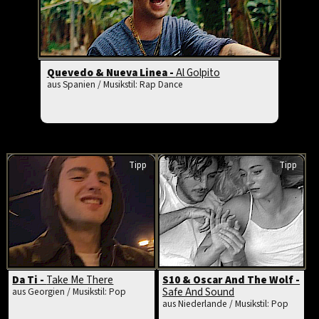
Quevedo & Nueva Linea -
Al Golpito
aus Spanien / Musikstil: Rap Dance
Tipp
Tipp
Da Ti -
Take Me There
S10 & Oscar And The Wolf -
Safe And Sound
aus Georgien / Musikstil: Pop
aus Niederlande / Musikstil: Pop