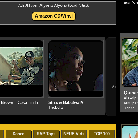
aus Pole
ALBUM von
(Lead-Artist):
Alyona Alyona
Amazon CD/Vinyl
➔
Mehr neue Vid
Queved
Al Golp
 Brown
– Cosa Linda
Stixx & Babalwa M
–
aus Span
Thobela
Dance
Dance
RAP Tops
NEUE Vids
TOP 100