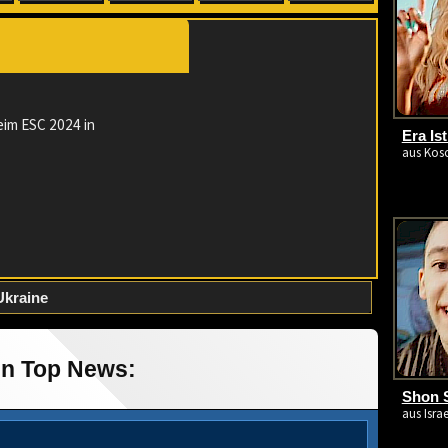
eim ESC 2024 in
Era Ist
aus Koso
Ukraine
in Top News:
Shon 
aus Israe