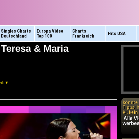
Singles Charts
Europa Video
Charts
Hits
USA
Deutschland
Top 100
Frankreich
 Teresa & Maria
il: ▼
könnte 
Tipps! 
KI, kei
Alle V
werbes