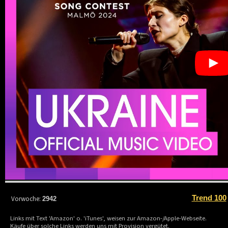
Trend 100
Vorwoche:
2942
Links mit Text 'Amazon' o. 'iTunes', weisen zur Amazon-/Apple-Webseite.
Käufe über solche Links werden uns mit Provision vergütet.