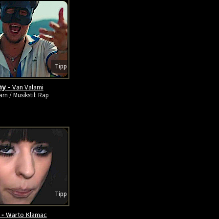
Tipp
Van Valami
ny -
rn / Musikstil: Rap
Tipp
Warto Klamac
 -