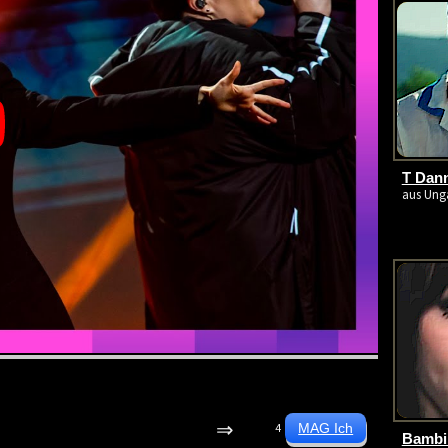
T Dan
aus Unga
⇒
4
Bambi