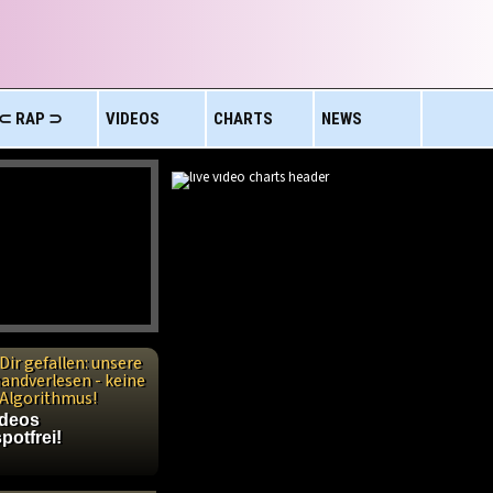
⊂ RAP ⊃
VIDEOS
CHARTS
NEWS
Dir gefallen: unsere
handverlesen - keine
n Algorithmus!
ideos
potfrei!