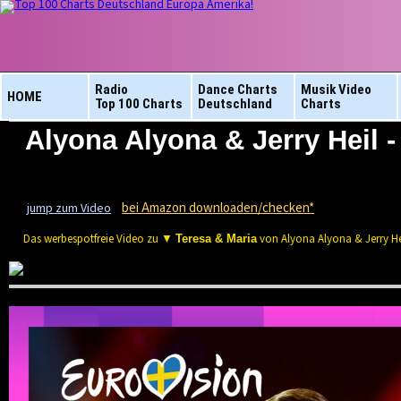
Radio
Dance Charts
Musik Video
HOME
Top 100 Charts
Deutschland
Charts
Alyona Alyona & Jerry Heil -
bei Amazon downloaden/checken*
jump zum Video
Das werbespotfreie Video zu ▼
von Alyona Alyona & Jerry He
Teresa & Maria