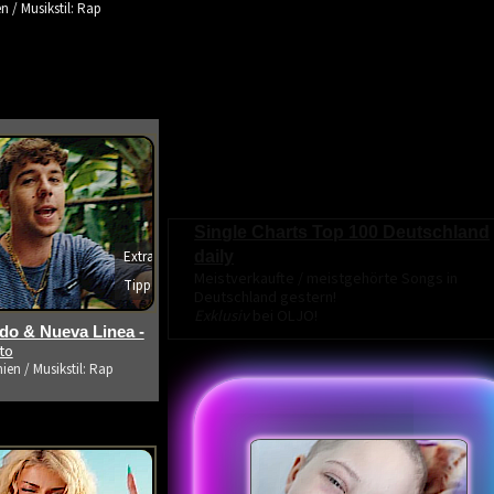
n / Musikstil: Rap
Single Charts Top 100 Deutschland
daily
Extra
Meistverkaufte / meistgehörte Songs in
Tipp
Deutschland gestern!
s ansehen
Exklusiv
bei OLJO!
o & Nueva Linea -
ito
ien / Musikstil: Rap