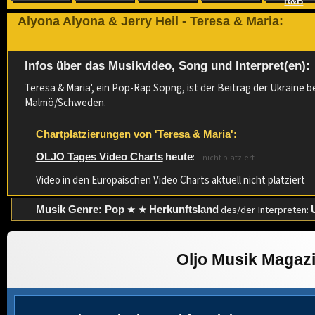
R&B
Alyona Alyona & Jerry Heil - Teresa & Maria:
Infos über das Musikvideo, Song und Interpret(en):
Teresa & Maria', ein Pop-Rap Sopng, ist der Beitrag der Ukraine b
Malmö/Schweden.
Chartplatzierungen von 'Teresa & Maria':
:
OLJO Tages Video Charts
heute
nicht platziert
Video in den Europäischen Video Charts aktuell nicht platziert
★ ★
des/der Interpreten:
Musik Genre: Pop
Herkunftsland
Oljo Musik Magaz