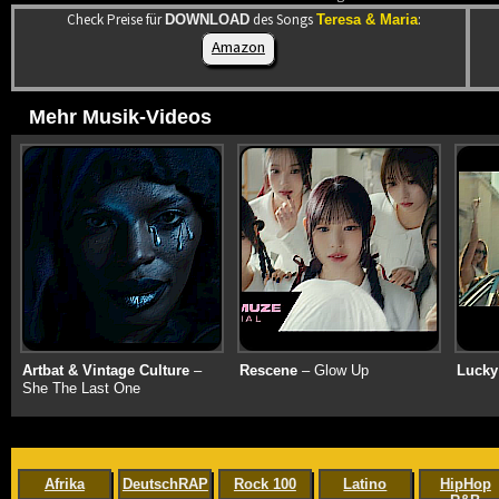
Check Preise für
des Songs
:
DOWNLOAD
Teresa & Maria
Amazon
Mehr Musik-Videos
Artbat & Vintage Culture
–
Rescene
– Glow Up
Lucky
She The Last One
Afrika
DeutschRAP
Rock 100
Latino
HipHop