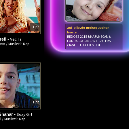
Tipp
auf oljo.de meistgesehen
heute:
BEDOES 2115 & MAJA MECAN &
Vec Ti
refi -
FUNDACJA CANCER FIGHTERS -
vo / Musikstil: Rap
CIAGLE TUTAJ JESTEM
Tipp
Sexy Girl
Shahar -
l / Musikstil: Rap