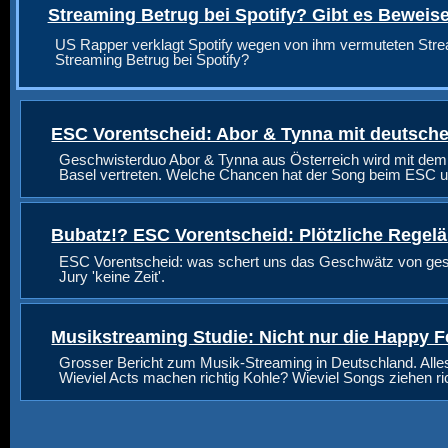
Streaming Betrug bei Spotify? Gibt es Beweis
US Rapper verklagt Spotify wegen von ihm vermuteten Stre
Streaming Betrug bei Spotify?
ESC Vorentscheid: Abor & Tynna mit deutsche
Geschwisterduo Abor & Tynna aus Österreich wird mit dem
Basel vertreten. Welche Chancen hat der Song beim ESC u
Bubatz!? ESC Vorentscheid: Plötzliche Regel
ESC Vorentscheid: was schert uns das Geschwätz von geste
Jury 'keine Zeit'.
Musikstreaming Studie: Nicht nur die Happy F
Grosser Bericht zum Musik-Streaming in Deutschland. Alle
Wieviel Acts machen richtig Kohle? Wieviel Songs ziehen r