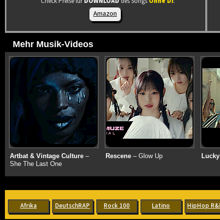
Check Preise für
DOWNLOAD
des Songs
Ohne Di
:
Amazon
Mehr Musik-Videos
Artbat & Vintage Culture
–
Rescene
– Glow Up
Lucky
She The Last One
Afrika
DeutschRAP
Rock 100
Latino
HipHop R&