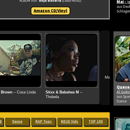
ALBUM von
Anja Bavaria
(Lead-Artist):
Mai -
I
aus Deut
Amazon CD/Vinyl
Schlage
➔
Mehr neue Vid
Queved
Al Golp
 Brown
– Cosa Linda
Stixx & Babalwa M
–
aus Span
Thobela
Dance
B
Dance
RAP Tops
NEUE Vids
TOP 100