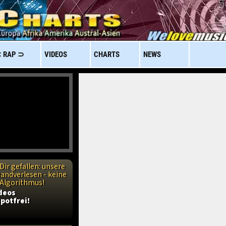
 RAP ⊃
VIDEOS
CHARTS
NEWS
Dir gefallen: unsere
handverlesen - keine
n Algorithmus!
ideos
potfrei!