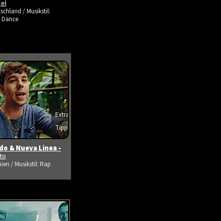
gel
schland / Musikstil:
r Dance
Extra
Tipp
s ansehen
o & Nueva Linea -
ito
ien / Musikstil: Rap