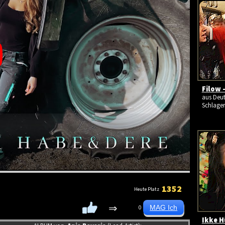
Filow 
aus Deut
Schlage
1352
Heute Platz
⇒
0
Ikke H