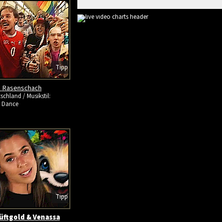
Tipp
-
Rasenschach
schland / Musikstil:
r Dance
Tipp
üftgold & Venassa