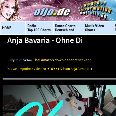
Radio
Dance Charts
Musik Video
HOME
Top 100 Charts
Deutschland
Charts
Anja Bavaria - Ohne Di
bei Amazon downloaden/checken*
jump zum Video
Das werbespotfreie Video zu ▼
Ohne Di
von Anja Bavaria: ▼