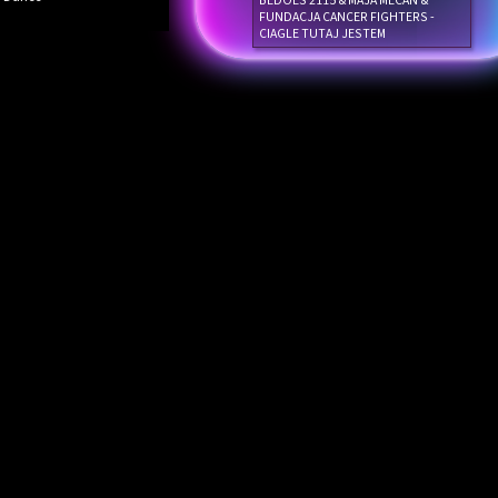
BEDOES 2115 & MAJA MECAN &
FUNDACJA CANCER FIGHTERS -
CIAGLE TUTAJ JESTEM