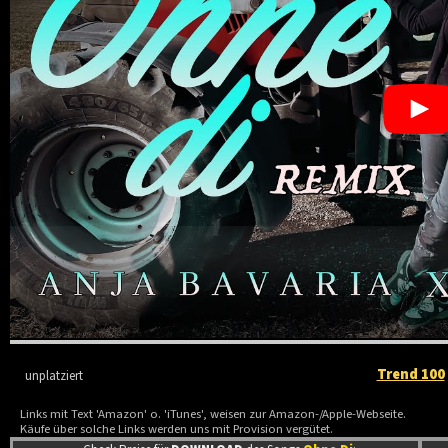
Trend 100
unplatziert
Links mit Text 'Amazon' o. 'iTunes', weisen zur Amazon-/Apple-Webseite.
Käufe über solche Links werden uns mit Provision vergütet.