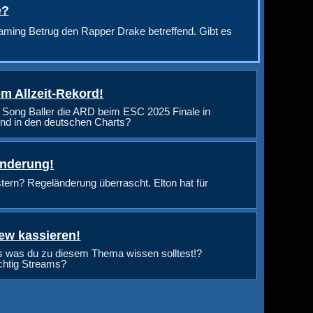
e?
aming Betrug den Rapper Drake betreffend. Gibt es
m Allzeit-Rekord!
 Song Baller die ARD beim ESC 2025 Finale in
nd in den deutschen Charts?
änderung!
rn? Regeländerung überrascht. Elton hat für
ew kassieren!
s was du zu diesem Thema wissen solltest!?
ichtig Streams?