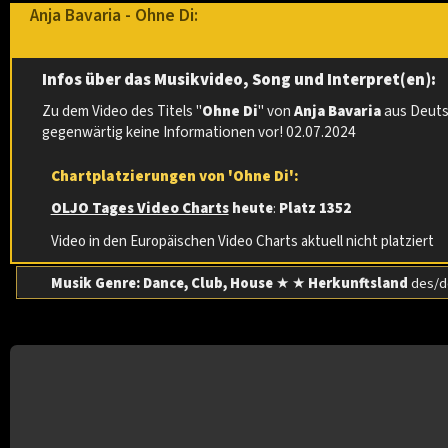
Anja Bavaria - Ohne Di:
Infos über das Musikvideo, Song und Interpret(en):
Zu dem Video des Titels "
Ohne Di
" von
Anja Bavaria
aus Deuts
gegenwärtig keine Informationen vor! 02.07.2024
Chartplatzierungen von 'Ohne Di':
OLJO Tages Video Charts
heute
:
Platz 1352
Video in den Europäischen Video Charts aktuell nicht platziert
Musik Genre: Dance, Club, House
★ ★
Herkunftsland
des/de