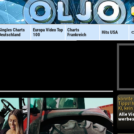
Singles Charts
Europa Video
Top
Charts
Hits
USA
⊂
Deutschland
100
Frankreich
könnte 
Tipps! 
KI, kei
Alle V
werbes