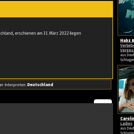
chland, erschienen am 31.März 2022 liegen
Habz &
Verlieb
Vergess
aus Deut
Schlage
r Interpreten:
Deutschland
Caroli
Ladies
aus Deut
Schlage