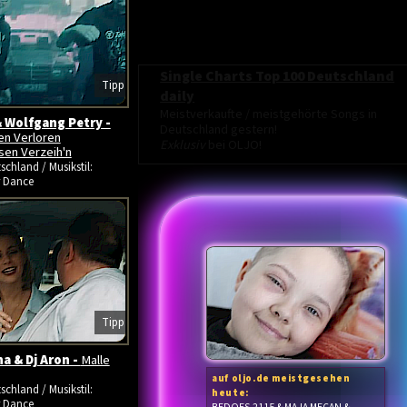
Single Charts Top 100 Deutschland
Tipp
daily
Meistverkaufte / meistgehörte Songs in
 Wolfgang Petry -
Deutschland gestern!
en Verloren
Exklusiv
bei OLJO!
en Verzeih'n
schland / Musikstil:
r Dance
Tipp
na & Dj Aron -
Malle
auf oljo.de meistgesehen
schland / Musikstil:
heute:
r Dance