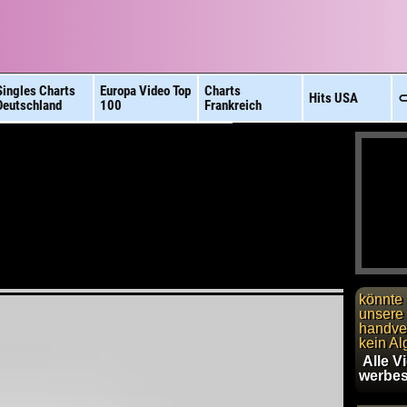
Singles Charts
Europa Video
Top
Charts
Hits
USA
⊂
Deutschland
100
Frankreich
könnte 
unsere 
handver
kein Al
Alle V
werbes