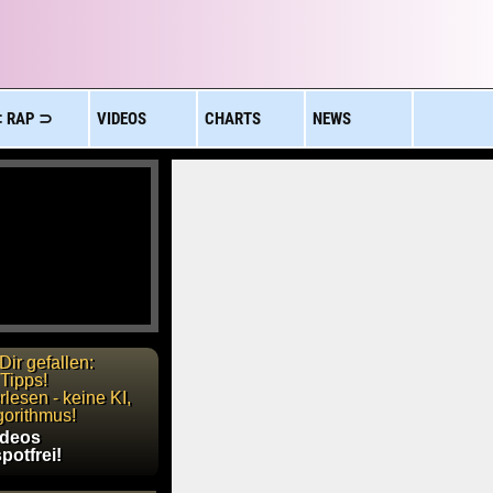
 RAP ⊃
VIDEOS
CHARTS
NEWS
Dir gefallen:
Tipps!
lesen - keine KI,
gorithmus!
ideos
potfrei!