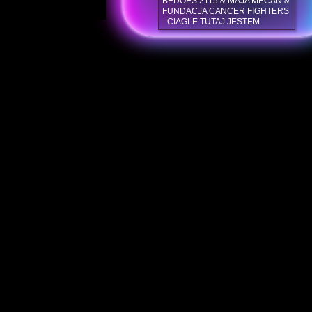
BEDOES 2115 & MAJA MECAN &
FUNDACJA CANCER FIGHTERS
- CIAGLE TUTAJ JESTEM