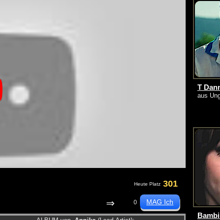
T Dan
aus Ung
301
Heute Platz
⇒
0
Bambi