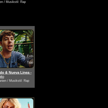
en / Musikstil: Rap
Extra
Tipp
s ansehen
o & Nueva Linea -
ito
nien / Musikstil: Rap