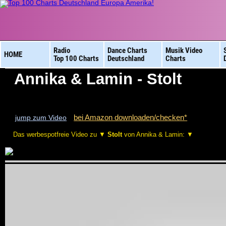
Radio
Dance Charts
Musik Video
HOME
Top 100 Charts
Deutschland
Charts
Annika & Lamin - Stolt
bei Amazon downloaden/checken*
jump zum Video
Das werbespotfreie Video zu ▼
Stolt
von Annika & Lamin: ▼