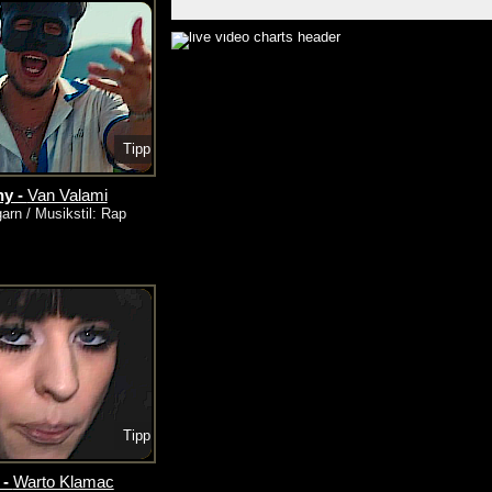
Tipp
ny -
Van Valami
arn / Musikstil: Rap
Tipp
 -
Warto Klamac