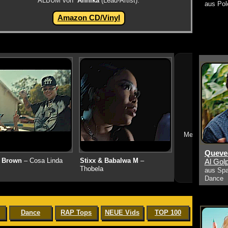
ALBUM von
Annika
(Lead-Artist):
aus Pol
Amazon CD/Vinyl
➔
Mehr neue Vid
Queved
 Brown
– Cosa Linda
Stixx & Babalwa M
–
Al Golp
Thobela
aus Spa
Dance
Dance
RAP Tops
NEUE Vids
TOP 100