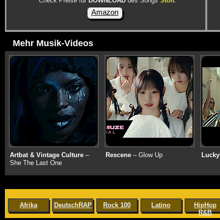
Check Preise für
DOWNLOAD
des Songs
Stolt
:
Amazon
Mehr Musik-Videos
Artbat & Vintage Culture
–
Rescene
– Glow Up
Lucky
She The Last One
Afrika
DeutschRAP
Rock 100
Latino
HipHop
R&B