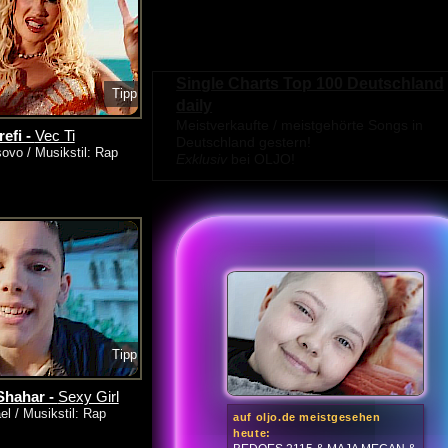
Single Charts Top 100 Deutschland
Tipp
daily
Meistverkaufte / meistgehörte Songs in
refi -
Vec Ti
Deutschland gestern!
ovo / Musikstil: Rap
Exklusiv
bei OLJO!
Tipp
Shahar -
Sexy Girl
el / Musikstil: Rap
auf oljo.de meistgesehen
heute: