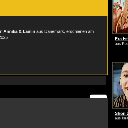
:
on
Annika & Lamin
aus Dänemark, erschienen am
.2025
Era Ist
aus Kos
t
Shon 
aus Isra