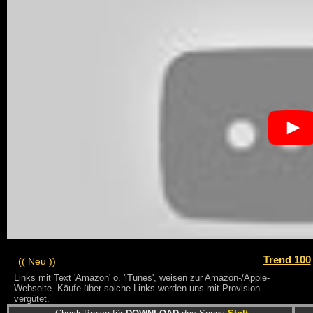
Trend 100
(( Neu ))
Links mit Text 'Amazon' o. 'iTunes', weisen zur Amazon-/Apple-
Webseite. Käufe über solche Links werden uns mit Provision
vergütet.