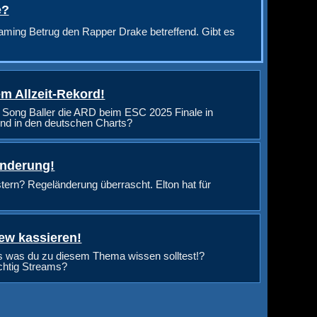
e?
aming Betrug den Rapper Drake betreffend. Gibt es
m Allzeit-Rekord!
 Song Baller die ARD beim ESC 2025 Finale in
nd in den deutschen Charts?
änderung!
rn? Regeländerung überrascht. Elton hat für
ew kassieren!
s was du zu diesem Thema wissen solltest!?
ichtig Streams?