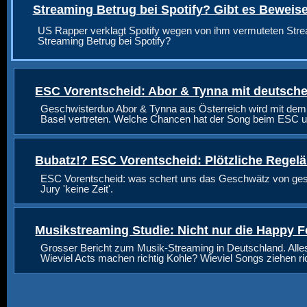
Streaming Betrug bei Spotify? Gibt es Beweis
US Rapper verklagt Spotify wegen von ihm vermuteten Stre
Streaming Betrug bei Spotify?
ESC Vorentscheid: Abor & Tynna mit deutsche
Geschwisterduo Abor & Tynna aus Österreich wird mit dem
Basel vertreten. Welche Chancen hat der Song beim ESC u
Bubatz!? ESC Vorentscheid: Plötzliche Regel
ESC Vorentscheid: was schert uns das Geschwätz von geste
Jury 'keine Zeit'.
Musikstreaming Studie: Nicht nur die Happy F
Grosser Bericht zum Musik-Streaming in Deutschland. Alle
Wieviel Acts machen richtig Kohle? Wieviel Songs ziehen r