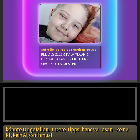
auf oljo.de meistgesehen heute:
BEDOES 2115 & MAJA MECAN &
FUNDACJA CANCER FIGHTERS -
CIAGLE TUTAJ JESTEM
könnte Dir gefallen: unsere Tipps! handverlesen - keine
KI, kein Algorithmus!