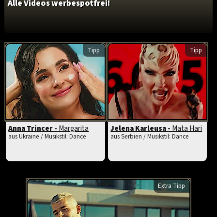
Alle Videos werbespotfrei!
Tipp
Tipp
Anna Trincer -
Margarita
Jelena Karleusa -
Mata Hari
aus Ukraine / Musikstil: Dance
aus Serbien / Musikstil: Dance
Extra Tipp