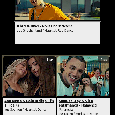
Kidd & Blvd -
Molis Gnoristikame
aus Griechenland / Musikstil: Rap Dance
Tipp
Tipp
Ana Mena & Lola Indigo -
Pa
Samurai Jay & Vito
Ti Toa <3
Salamanca -
Flamenco
Paranoia
aus Spanien / Musikstil: Dance
aus Italien / Musikstil: Dance