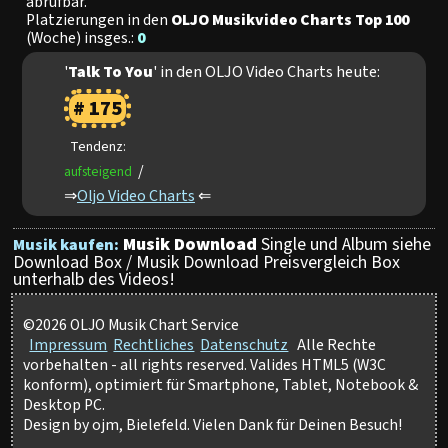
abrufbar.
Platzierungen in den
OLJO Musikvideo Charts Top 100
(Woche) insges.:
0
'
Talk To You
' in den OLJO Video Charts heute:
# 175
Tendenz:
/
aufsteigend
⇒
Oljo Video Charts
⇐
Musik Download
Single und Album siehe
Musik kaufen:
Download Box / Musik Download Preisvergleich Box
unterhalb des Videos!
©2026 OLJO Musik Chart Service
Impressum
Rechtliches
Datenschutz
Alle Rechte
vorbehalten - all rights reserved. Valides HTML5 (W3C
konform), optimiert für Smartphone, Tablet, Notebook &
Desktop PC.
Design by ojm, Bielefeld. Vielen Dank für Deinen Besuch!