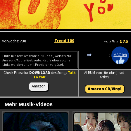
Trend 100
175
Vorwoche:
730
Heute Platz
⇒
0
Links mit Text 'Amazon' o. 'iTunes', weisen zur
Amazon-/Apple-Webseite. Käufe über solche
Links werden uns mit Provision vergütet.
Check Preise für
DOWNLOAD
des Songs
Talk
ALBUM von
Anotr
(Lead-
To You
:
Artist):
Amazon
Amazon CD/Vinyl
Mehr Musik-Videos