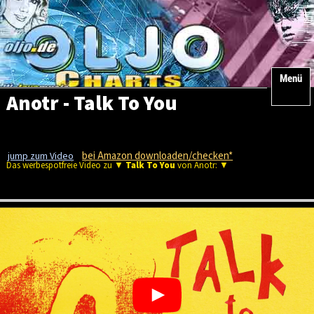
Menü
Anotr - Talk To You
bei Amazon downloaden/checken*
jump zum Video
Das werbespotfreie Video zu ▼
Talk To You
von Anotr: ▼