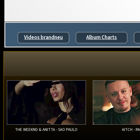
Videos brandneu
Album Charts
THE WEEKND & ANITTA - SAO PAULO
AITCH - R