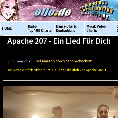
Radio
Dance Charts
Musik Video
HOME
Top 100 Charts
Deutschland
Charts
Apache 207 - Ein Lied Für Dich
bei Amazon downloaden/checken*
jump zum Video
Das werbespotfreie Video zu ▼
Ein Lied Für Dich
von Apache 207: ▼