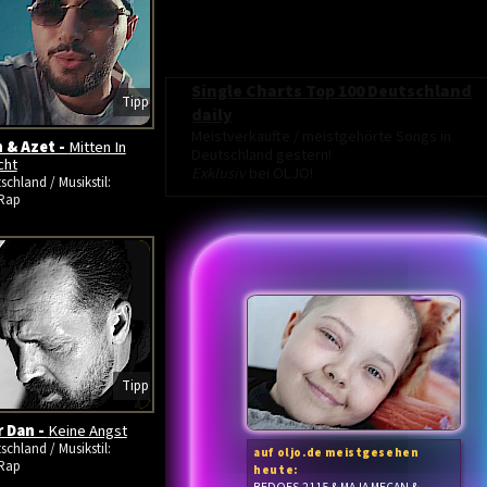
Single Charts Top 100 Deutschland
Tipp
daily
Meistverkaufte / meistgehörte Songs in
 & Azet -
Mitten In
Deutschland gestern!
cht
Exklusiv
bei OLJO!
schland / Musikstil:
Rap
Tipp
 Dan -
Keine Angst
schland / Musikstil:
auf oljo.de meistgesehen
Rap
heute: