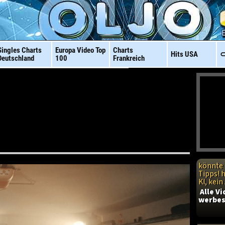
Singles Charts
Europa Video
Top
Charts
Hits
USA
⊂
Deutschland
100
Frankreich
könnte 
Tipps! 
KI, kei
Alle V
werbes