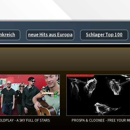
nkreich
neue Hits aus Europa
Schlager Top 100
OLDPLAY - A SKY FULL OF STARS
PROSPA & CLOONEE - FREE YOUR M