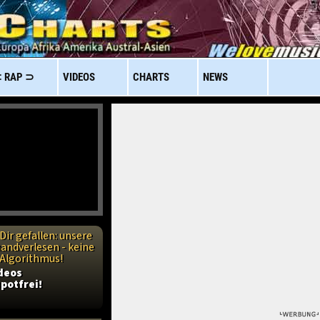
 RAP ⊃
VIDEOS
CHARTS
NEWS
Dir gefallen: unsere
handverlesen - keine
n Algorithmus!
ideos
potfrei!