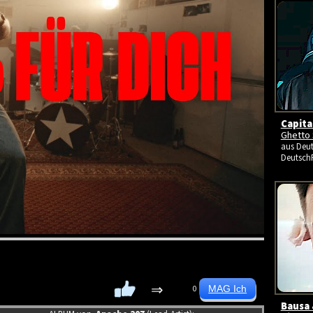
Capita
Ghetto 
aus Deut
Deutsch
⇒
0
Bausa 