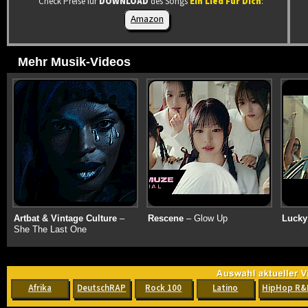
Check Preise für
DOWNLOAD
des Songs
Ein Lied Für Dich
:
Amazon
Mehr Musik-Videos
Artbat & Vintage Culture
–
Rescene
– Glow Up
Lucky
She The Last One
Afrika
DeutschRAP
Rock 100
Latino
HipHop R&