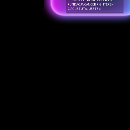
BEDOES 2115 & MAJA MECAN &
FUNDACJA CANCER FIGHTERS -
CIAGLE TUTAJ JESTEM