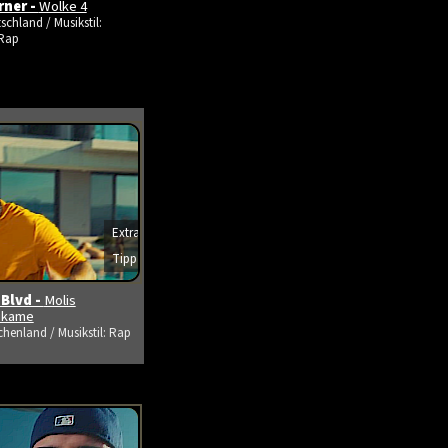
rner -
Wolke 4
schland / Musikstil:
Rap
Extra
Tipp
s ansehen
 Blvd -
Molis
tikame
chenland / Musikstil: Rap