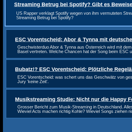
Streaming Betrug bei Spotify? Gibt es Beweis
US Rapper verklagt Spotify wegen von ihm vermuteten Stre
Streaming Betrug bei Spotify?
ESC Vorentscheid: Abor & Tynna mit deutsche
Geschwisterduo Abor & Tynna aus Österreich wird mit dem
Basel vertreten. Welche Chancen hat der Song beim ESC u
Bubatz!? ESC Vorentscheid: Plötzliche Regel
ESC Vorentscheid: was schert uns das Geschwätz von geste
Jury 'keine Zeit'.
Musikstreaming Studie: Nicht nur die Happy F
Grosser Bericht zum Musik-Streaming in Deutschland. Alle
Wieviel Acts machen richtig Kohle? Wieviel Songs ziehen r