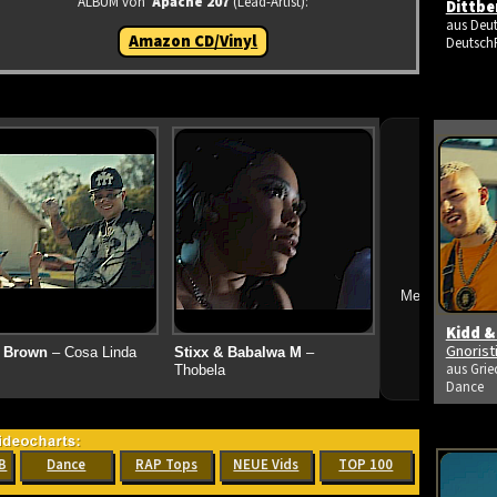
ALBUM von
Apache 207
(Lead-Artist):
Dittbe
aus Deut
Amazon CD/Vinyl
Deutsch
➔
Mehr neue Vid
Kidd &
Gnoris
 Brown
– Cosa Linda
Stixx & Babalwa M
–
aus Grie
Thobela
Dance
B
Dance
RAP Tops
NEUE Vids
TOP 100