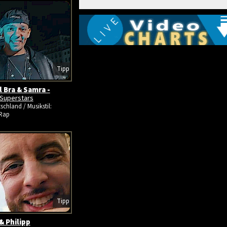
Tipp
l Bra & Samra -
Superstars
schland / Musikstil:
Rap
Tipp
& Philipp