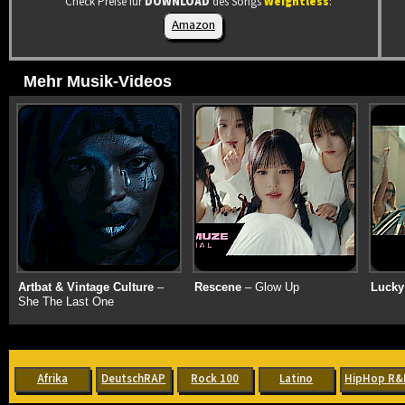
Check Preise für
DOWNLOAD
des Songs
Weightless
:
Amazon
Mehr Musik-Videos
Artbat & Vintage Culture
–
Rescene
– Glow Up
Lucky
She The Last One
Afrika
DeutschRAP
Rock 100
Latino
HipHop R&