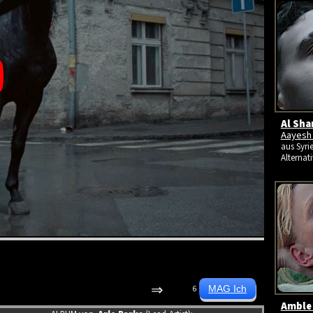
Al Sha
Aayesh
aus Syri
Alternati
⇒
6
Amble