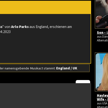
ss
" von
Arlo Parks
aus England, erschienen am
04.2023
Son -
S
aus Däne
Alternati
der namensgebende Musikact stammt:
England / UK
Hayley
Wife -
aus USA 
Alternati