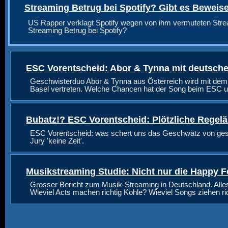
Streaming Betrug bei Spotify? Gibt es Beweis
US Rapper verklagt Spotify wegen von ihm vermuteten Stre
Streaming Betrug bei Spotify?
ESC Vorentscheid: Abor & Tynna mit deutsche
Geschwisterduo Abor & Tynna aus Österreich wird mit dem
Basel vertreten. Welche Chancen hat der Song beim ESC u
Bubatz!? ESC Vorentscheid: Plötzliche Regel
ESC Vorentscheid: was schert uns das Geschwätz von geste
Jury 'keine Zeit'.
Musikstreaming Studie: Nicht nur die Happy F
Grosser Bericht zum Musik-Streaming in Deutschland. Alle
Wieviel Acts machen richtig Kohle? Wieviel Songs ziehen r