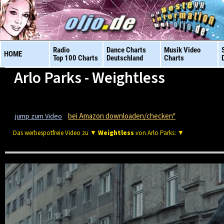
Radio
Dance Charts
Musik Video
HOME
Top 100 Charts
Deutschland
Charts
Arlo Parks - Weightless
bei Amazon downloaden/checken*
jump zum Video
Das werbespotfreie Video zu ▼
Weightless
von Arlo Parks: ▼