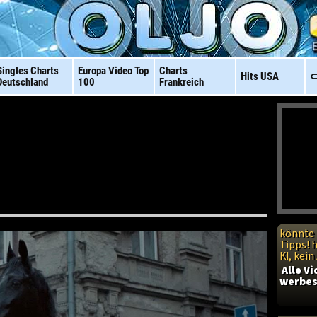
Singles Charts
Europa Video
Top
Charts
Hits
USA
⊂
Deutschland
100
Frankreich
könnte 
Tipps! 
KI, kei
Alle V
werbes