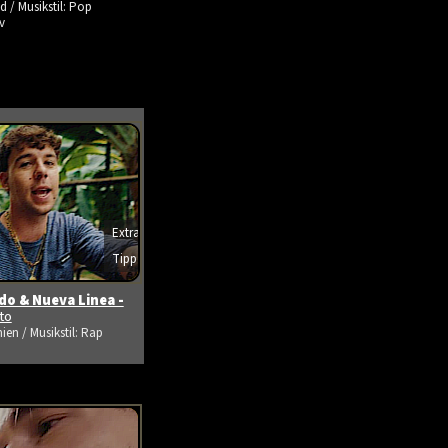
d / Musikstil: Pop
v
Extra
Tipp
s ansehen
o & Nueva Linea -
ito
ien / Musikstil: Rap