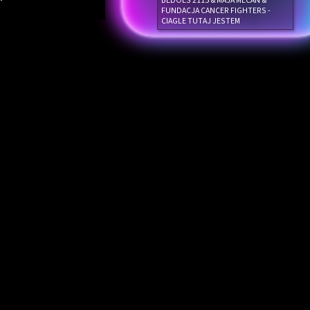
BEDOES 2115 & MAJA MECAN &
FUNDACJA CANCER FIGHTERS -
CIAGLE TUTAJ JESTEM