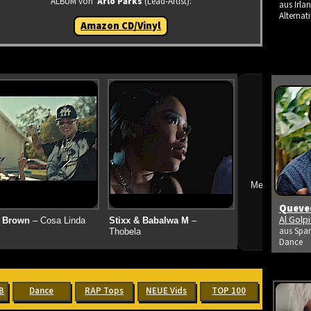
ALBUM von
Arlo Parks
(Lead-Artist):
aus Irlan
Alternati
Amazon CD/Vinyl
➔
Mehr neue Vid
Queved
Al Golp
 Brown
– Cosa Linda
Stixx & Babalwa M
–
aus Span
Thobela
Dance
B
Dance
RAP Tops
NEUE Vids
TOP 100