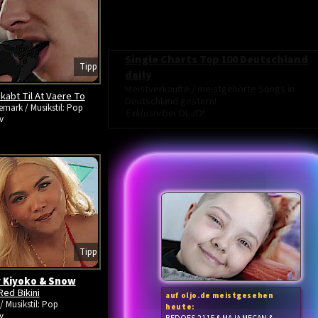
Single Charts Top 100 Deutschland
Tipp
daily
Meistverkaufte / meistgehörte Songs in
kabt Til At Vaere To
Deutschland gestern!
mark / Musikstil: Pop
Exklusiv
bei OLJO!
v
Tipp
 Kiyoko & Snow
Red Bikini
auf oljo.de meistgesehen
/ Musikstil: Pop
heute:
v