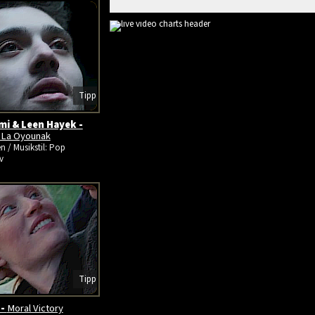
Tipp
mi & Leen Hayek -
 La Oyounak
en / Musikstil: Pop
v
Tipp
 -
Moral Victory