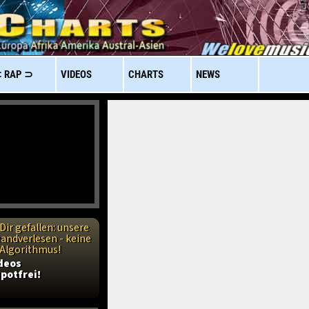
 RAP ⊃
VIDEOS
CHARTS
NEWS
Dir gefallen: unsere
handverlesen - keine
n Algorithmus!
ideos
potfrei!