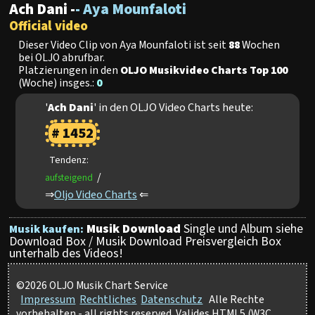
Ach Dani -
- Aya Mounfaloti
Official video
Dieser Video Clip von Aya Mounfaloti ist seit
88
Wochen
bei OLJO abrufbar.
Platzierungen in den
OLJO Musikvideo Charts Top 100
(Woche) insges.:
0
'
Ach Dani
' in den OLJO Video Charts heute:
# 1452
Tendenz:
/
aufsteigend
⇒
Oljo Video Charts
⇐
Musik Download
Single und Album siehe
Musik kaufen:
Download Box / Musik Download Preisvergleich Box
unterhalb des Videos!
©2026 OLJO Musik Chart Service
Impressum
Rechtliches
Datenschutz
Alle Rechte
vorbehalten - all rights reserved. Valides HTML5 (W3C