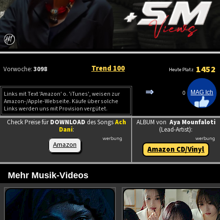
Trend 100
1452
Vorwoche:
3098
Heute Platz
⇒
0
Links mit Text 'Amazon' o. 'iTunes', weisen zur
Amazon-/Apple-Webseite. Käufe über solche
Links werden uns mit Provision vergütet.
Check Preise für
DOWNLOAD
des Songs
Ach
ALBUM von
Aya Mounfaloti
Dani
:
(Lead-Artist):
Amazon
Amazon CD/Vinyl
Mehr Musik-Videos