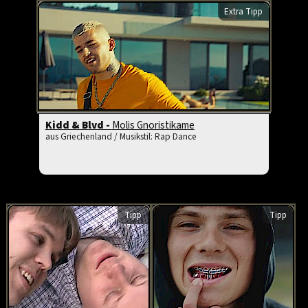
Extra Tipp
Kidd & Blvd -
Molis Gnoristikame
aus Griechenland / Musikstil: Rap Dance
Tipp
Tipp