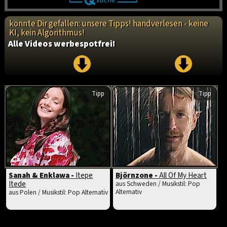
könnte Dir gefallen: unsere Tipps! handverlesen - keine
KI, kein Algorithmus!
Alle Videos werbespotfrei!
Tipp
Tipp
Sanah & Enklawa -
Itepe
Björnzone -
All Of My Heart
Itede
aus Schweden / Musikstil: Pop
Alternativ
aus Polen / Musikstil: Pop Alternativ