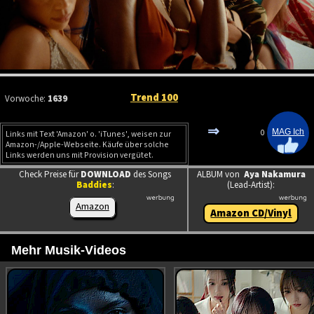
Trend 100
Vorwoche:
1639
⇒
0
Links mit Text 'Amazon' o. 'iTunes', weisen zur
Amazon-/Apple-Webseite. Käufe über solche
Links werden uns mit Provision vergütet.
Check Preise für
DOWNLOAD
des Songs
ALBUM von
Aya Nakamura
Baddies
:
(Lead-Artist):
Amazon
Amazon CD/Vinyl
Mehr Musik-Videos