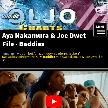
Menü
Aya Nakamura & Joe Dwet
File - Baddies
bei Amazon downloaden/checken*
jump zum Video
Das werbespotfreie Video zu ▼
Baddies
von Aya Nakamura & Joe Dwet File:
▼