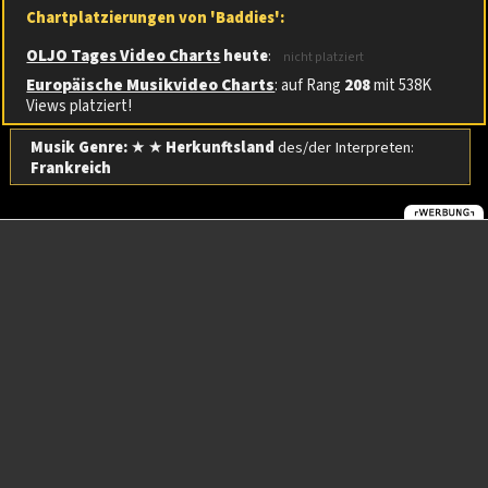
Chartplatzierungen von 'Baddies':
OLJO Tages Video Charts
heute
:
nicht platziert
Europäische Musikvideo Charts
: auf Rang
208
mit 538K
Views platziert!
Musik Genre:
★ ★
Herkunftsland
des/der Interpreten:
Frankreich