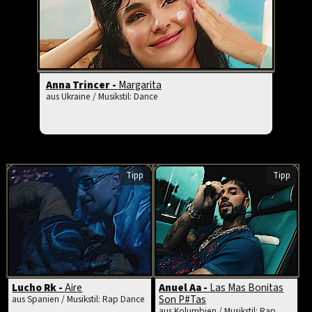
Anna Trincer -
Margarita
aus Ukraine / Musikstil: Dance
Tipp
Tipp
Lucho Rk -
Aire
Anuel Aa -
Las Mas Bonitas
Son P#Tas
aus Spanien / Musikstil: Rap Dance
aus Kolumbien / Musikstil: Rap