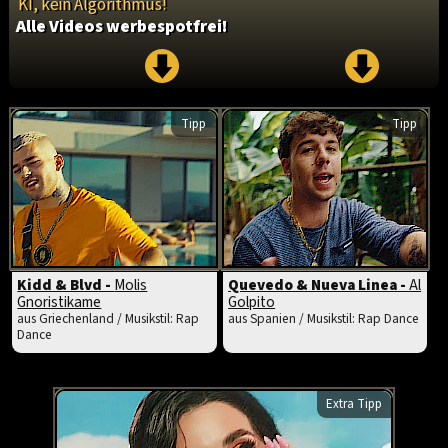
KI, kein Algorithmus!
Alle Videos werbespotfrei!
Tipp
Tipp
Kidd & Blvd -
Molis
Quevedo & Nueva Linea -
Al
Gnoristikame
Golpito
aus Griechenland / Musikstil: Rap
aus Spanien / Musikstil: Rap Dance
Dance
Extra Tipp