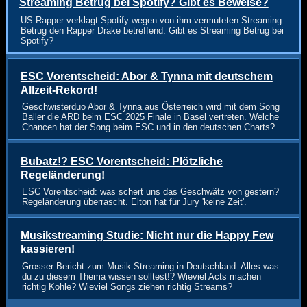
Streaming Betrug bei Spotify? Gibt es Beweise?
US Rapper verklagt Spotify wegen von ihm vermuteten Streaming
Betrug den Rapper Drake betreffend. Gibt es Streaming Betrug bei
Spotify?
ESC Vorentscheid: Abor & Tynna mit deutschem
Allzeit-Rekord!
Geschwisterduo Abor & Tynna aus Österreich wird mit dem Song
Baller die ARD beim ESC 2025 Finale in Basel vertreten. Welche
Chancen hat der Song beim ESC und in den deutschen Charts?
Bubatz!? ESC Vorentscheid: Plötzliche
Regeländerung!
ESC Vorentscheid: was schert uns das Geschwätz von gestern?
Regeländerung überrascht. Elton hat für Jury 'keine Zeit'.
Musikstreaming Studie: Nicht nur die Happy Few
kassieren!
Grosser Bericht zum Musik-Streaming in Deutschland. Alles was
du zu diesem Thema wissen solltest!? Wieviel Acts machen
richtig Kohle? Wieviel Songs ziehen richtig Streams?