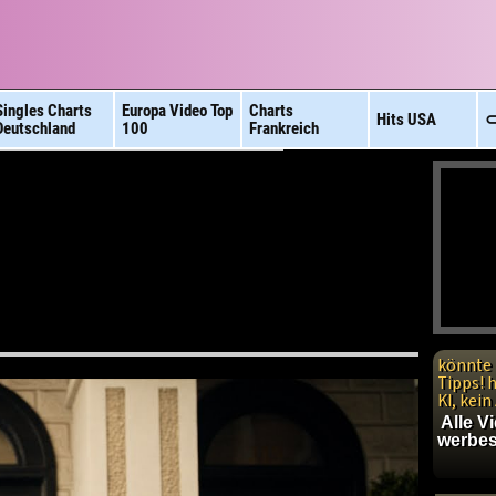
Singles Charts
Europa Video
Top
Charts
Hits
USA
⊂
Deutschland
100
Frankreich
könnte 
Tipps! 
KI, kei
Alle V
werbes