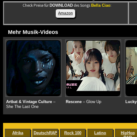
Check Preise für
des Songs
:
DOWNLOAD
Bella Ciao
Amazon
Mehr Musik-Videos
Artbat & Vintage Culture
–
Rescene
– Glow Up
Lucky
She The Last One
Afrika
DeutschRAP
Rock 100
Latino
HipHop