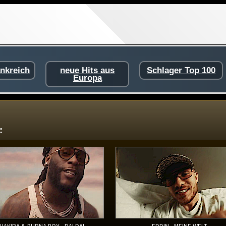
ankreich
neue Hits aus
Schlager Top 100
Europa
: