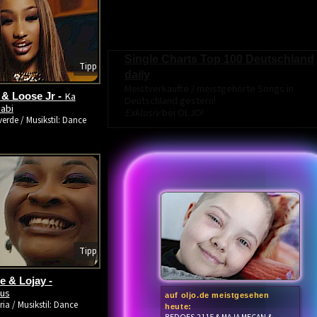
Single Charts Top 100 Deutschland
Tipp
daily
Meistverkaufte / meistgehörte Songs in
Ka
& Loose Jr -
Deutschland gestern!
abi
Exklusiv
bei OLJO!
erde / Musikstil: Dance
Tipp
 & Lojay -
us
auf oljo.de meistgesehen
ria / Musikstil: Dance
heute: