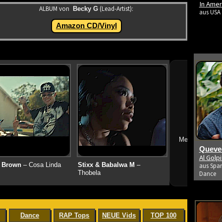
In Amer
ALBUM von
(Lead-Artist):
Becky G
aus USA 
Amazon CD/Vinyl
➔
Mehr neue Vid
Queved
Al Golp
 Brown
– Cosa Linda
Stixx & Babalwa M
–
aus Span
Thobela
Dance
Dance
RAP Tops
NEUE Vids
TOP 100