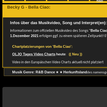
R&B
Becky G - Bella Ciao:
Infos über das Musikvideo, Song und Interpret(en)
Informationen zum offiziellen Musikvideo des Songs "
Bella Cia
erfolgen ggf. zu einem späteren Zeitpunkt! 
1.Dezember 2021
Chartplatzierungen von 'Bella Ciao':
:
OLJO Tages Video Charts
heute
(( Neu ))
Video in den Europäischen Video Charts aktuell nicht platziert
★ ★
des namensge
Musik Genre: R&B Dance
Herkunftsland