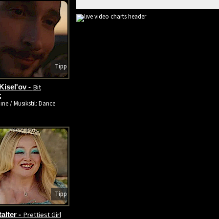
Tipp
Bit
 Kisel'ov -
t
ine / Musikstil: Dance
Tipp
Prettiest Girl
alter -