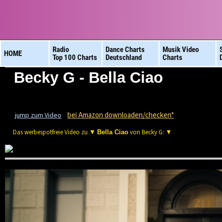
Radio
Dance Charts
Musik Video
HOME
Top 100 Charts
Deutschland
Charts
Becky G - Bella Ciao
bei Amazon downloaden/checken*
jump zum Video
Das werbespotfreie Video zu ▼
von Becky G: ▼
Bella Ciao