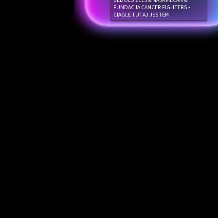
BEDOES 2115 & MAJA MECAN &
FUNDACJA CANCER FIGHTERS -
CIAGLE TUTAJ JESTEM