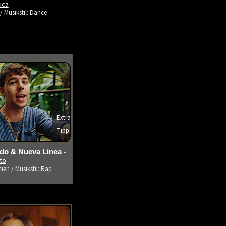
ica
/ Musikstil: Dance
Extra
Tipp
s ansehen
o & Nueva Linea -
ito
ien / Musikstil: Rap