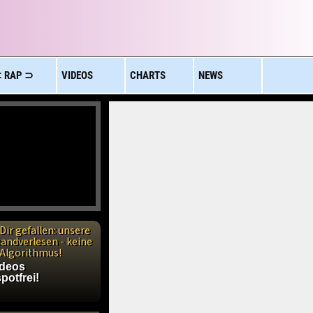
 RAP ⊃
VIDEOS
CHARTS
NEWS
Dir gefallen: unsere
handverlesen - keine
n Algorithmus!
ideos
potfrei!