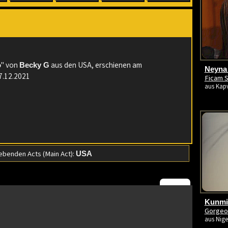
:
" von
aus den USA, erschienen am
o
Becky G
Neyna 
07.12.2021
Ficam S
aus Kapv
benden Acts (Main Act):
USA
Kunmie
Gorgeo
aus Nige