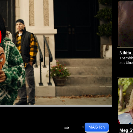
Nikita
Trembi
aus Ukra
⇒
0
Meg St