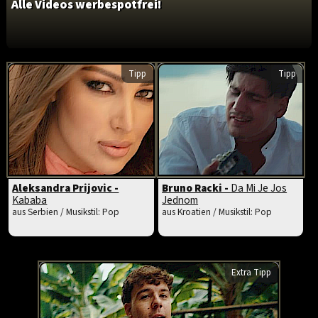
Alle Videos werbespotfrei!
Tipp
Tipp
Aleksandra Prijovic -
Bruno Racki -
Da Mi Je Jos
Kababa
Jednom
aus Serbien / Musikstil: Pop
aus Kroatien / Musikstil: Pop
Extra Tipp