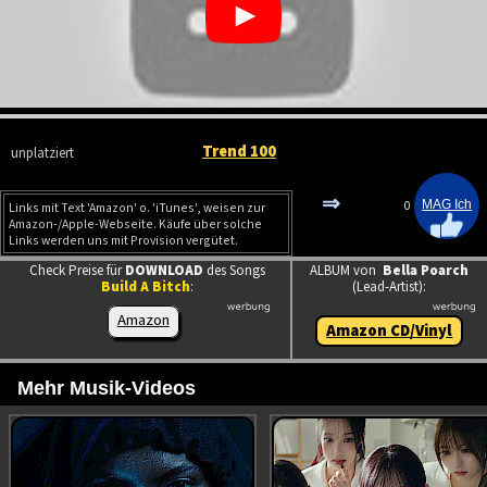
Trend 100
unplatziert
⇒
0
Links mit Text 'Amazon' o. 'iTunes', weisen zur
Amazon-/Apple-Webseite. Käufe über solche
Links werden uns mit Provision vergütet.
Check Preise für
DOWNLOAD
des Songs
ALBUM von
Bella Poarch
Build A Bitch
:
(Lead-Artist):
Amazon
Amazon CD/Vinyl
Mehr Musik-Videos