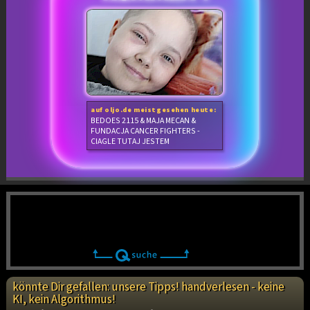
auf oljo.de meistgesehen heute:
BEDOES 2115 & MAJA MECAN &
FUNDACJA CANCER FIGHTERS -
CIAGLE TUTAJ JESTEM
könnte Dir gefallen: unsere Tipps! handverlesen - keine
KI, kein Algorithmus!