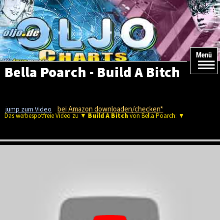
Menü
Bella Poarch - Build A Bitch
bei Amazon downloaden/checken*
jump zum Video
Das werbespotfreie Video zu ▼
Build A Bitch
von Bella Poarch: ▼