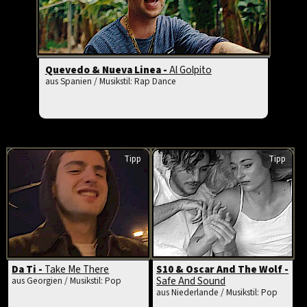
Quevedo & Nueva Linea -
Al Golpito
aus Spanien / Musikstil: Rap Dance
Tipp
Tipp
Da Ti -
Take Me There
S10 & Oscar And The Wolf -
Safe And Sound
aus Georgien / Musikstil: Pop
aus Niederlande / Musikstil: Pop