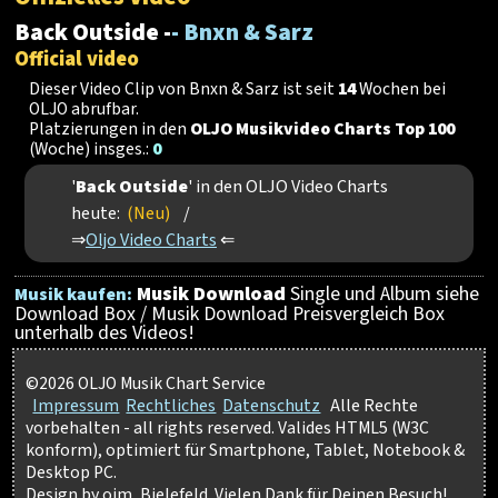
Back Outside -
- Bnxn & Sarz
Official video
Dieser Video Clip von Bnxn & Sarz ist seit
14
Wochen bei
OLJO abrufbar.
Platzierungen in den
OLJO Musikvideo Charts Top 100
(Woche) insges.:
0
'
Back Outside
' in den OLJO Video Charts
heute:
(Neu)
/
⇒
Oljo Video Charts
⇐
Musik Download
Single und Album siehe
Musik kaufen:
Download Box / Musik Download Preisvergleich Box
unterhalb des Videos!
©2026 OLJO Musik Chart Service
Impressum
Rechtliches
Datenschutz
Alle Rechte
vorbehalten - all rights reserved. Valides HTML5 (W3C
konform), optimiert für Smartphone, Tablet, Notebook &
Desktop PC.
Design by ojm, Bielefeld. Vielen Dank für Deinen Besuch!