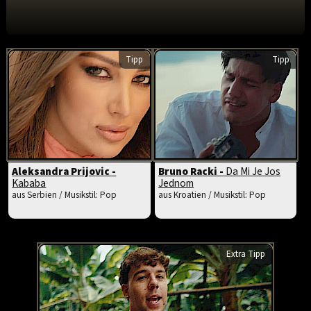
Tipp
Tipp
Aleksandra Prijovic -
Bruno Racki -
Da Mi Je Jos
Kababa
Jednom
aus Serbien / Musikstil: Pop
aus Kroatien / Musikstil: Pop
Extra Tipp