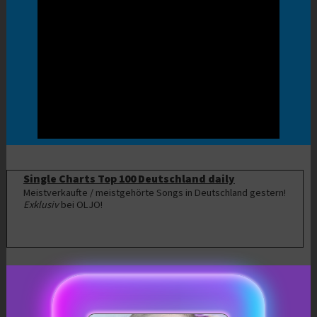
Single Charts Top 100 Deutschland daily
Meistverkaufte / meistgehörte Songs in Deutschland gestern!
Exklusiv
bei OLJO!