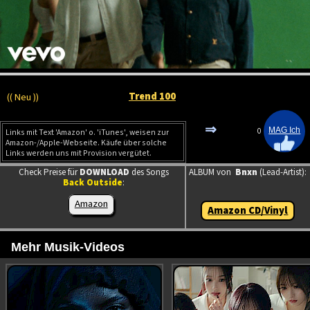
Trend 100
(( Neu ))
⇒
0
Links mit Text 'Amazon' o. 'iTunes', weisen zur
Amazon-/Apple-Webseite. Käufe über solche
Links werden uns mit Provision vergütet.
Check Preise für
DOWNLOAD
des Songs
ALBUM von
Bnxn
(Lead-Artist):
Back Outside
:
Amazon
Amazon CD/Vinyl
Mehr Musik-Videos