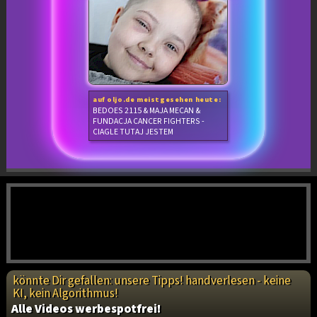
auf oljo.de meistgesehen heute:
BEDOES 2115 & MAJA MECAN &
FUNDACJA CANCER FIGHTERS -
CIAGLE TUTAJ JESTEM
könnte Dir gefallen: unsere Tipps! handverlesen - keine
KI, kein Algorithmus!
Alle Videos werbespotfrei!