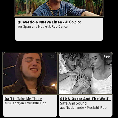
Quevedo & Nueva Linea -
Al Golpito
aus Spanien / Musikstil: Rap Dance
Tipp
Tipp
Da Ti -
Take Me There
S10 & Oscar And The Wolf -
Safe And Sound
aus Georgien / Musikstil: Pop
aus Niederlande / Musikstil: Pop