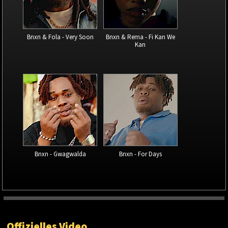
Bnxn & Fola - Very Soon
Bnxn & Rema - Fi Kan We
Kan
Bnxn - Gwagwalda
Bnxn - For Days
Offizielles Video